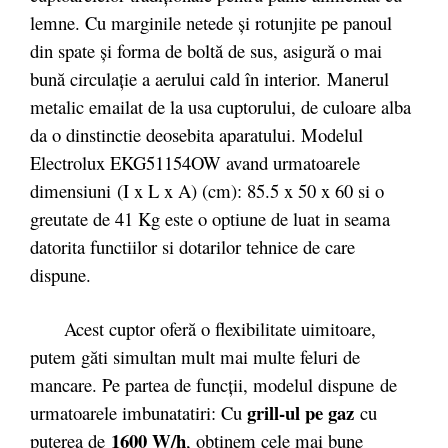
lemne. Cu marginile netede şi rotunjite pe panoul
din spate şi forma de boltă de sus, asigură o mai
bună circulaţie a aerului cald în interior. Manerul
metalic emailat de la usa cuptorului, de culoare alba
da o dinstinctie deosebita aparatului. Modelul
Electrolux EKG51154OW avand urmatoarele
dimensiuni (I x L x A) (cm): 85.5 x 50 x 60 si o
greutate de 41 Kg este o optiune de luat in seama
datorita functiilor si dotarilor tehnice de care
dispune.
Acest cuptor oferă o flexibilitate uimitoare,
putem găti simultan mult mai multe feluri de
mancare. Pe partea de funcții, modelul dispune de
grill-ul pe gaz
urmatoarele imbunatatiri: Cu
cu
1600 W/h
puterea de
, obţinem cele mai bune