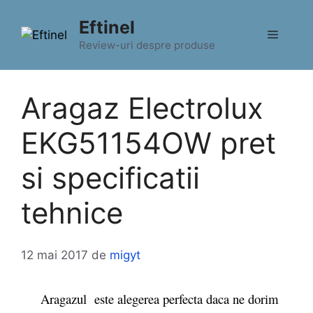
Sari
Eftinel
la
Meniu
conținut
Review-uri despre produse
Aragaz Electrolux
EKG51154OW pret
si specificatii
tehnice
12 mai 2017
de
migyt
Aragazul este alegerea perfecta daca ne dorim