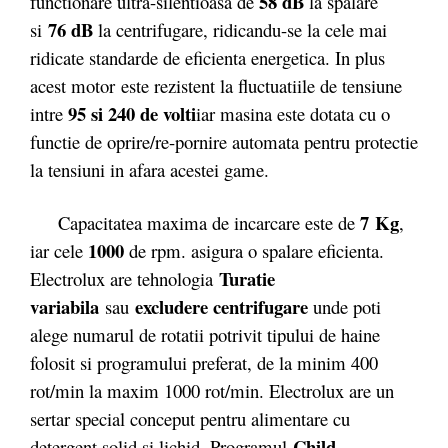
58 dB
functionare ultra-silentioasa de
la spalare
76 dB
si
la centrifugare, ridicandu-se la cele mai
ridicate standarde de eficienta energetica. In plus
acest motor este rezistent la fluctuatiile de tensiune
95 si 240 de volti
intre
iar masina este dotata cu o
functie de oprire/re-pornire automata pentru protectie
la tensiuni in afara acestei game.
7 Kg
Capacitatea maxima de incarcare este de
,
1000
iar cele
de rpm. asigura o spalare eficienta.
Turatie
Electrolux are tehnologia
variabila
excludere centrifugare
sau
unde poti
alege numarul de rotatii potrivit tipului de haine
folosit si programului preferat, de la minim 400
rot/min la maxim 1000 rot/min. Electrolux are un
sertar special conceput pentru alimentare cu
Child
detergent solid si lichid. Programul