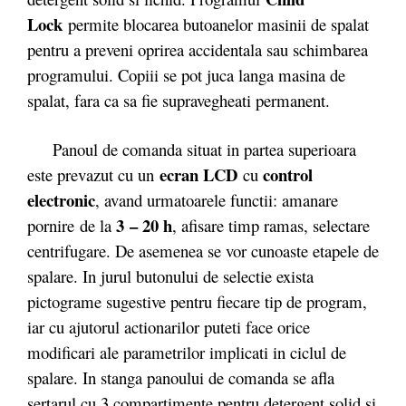
Lock
permite blocarea butoanelor masinii de spalat
pentru a preveni oprirea accidentala sau schimbarea
programului. Copiii se pot juca langa masina de
spalat, fara ca sa fie supravegheati permanent.
Panoul de comanda situat in partea superioara
ecran LCD
control
este prevazut cu un
cu
electronic
, avand urmatoarele functii: amanare
3 – 20 h
pornire de la
, afisare timp ramas, selectare
centrifugare. De asemenea se vor cunoaste etapele de
spalare. In jurul butonului de selectie exista
pictograme sugestive pentru fiecare tip de program,
iar cu ajutorul actionarilor puteti face orice
modificari ale parametrilor implicati in ciclul de
spalare. In stanga panoului de comanda se afla
sertarul cu 3 compartimente pentru detergent solid si