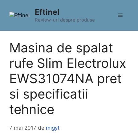
Sari
Eftinel
la
Meniu
conținut
Review-uri despre produse
Masina de spalat
rufe Slim Electrolux
EWS31074NA pret
si specificatii
tehnice
7 mai 2017
de
migyt