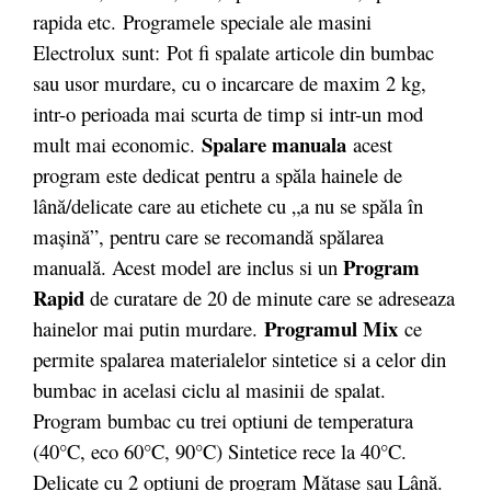
rapida etc. Programele speciale ale masini
Electrolux sunt: Pot fi spalate articole din bumbac
sau usor murdare, cu o incarcare de maxim 2 kg,
intr-o perioada mai scurta de timp si intr-un mod
Spalare manuala
mult mai economic.
acest
program este dedicat pentru a spăla hainele de
lână/delicate care au etichete cu „a nu se spăla în
maşină”, pentru care se recomandă spălarea
Program
manuală. Acest model are inclus si un
Rapid
de curatare de 20 de minute care se adreseaza
Programul Mix
hainelor mai putin murdare.
ce
permite spalarea materialelor sintetice si a celor din
bumbac in acelasi ciclu al masinii de spalat.
Program bumbac cu trei optiuni de temperatura
(40°C, eco 60°C, 90°C) Sintetice rece la 40°C.
Delicate cu 2 optiuni de program Mătase sau Lână.