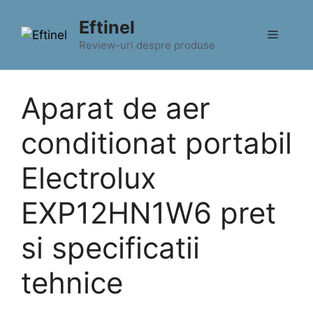
Sari
Eftinel
la
Meniu
conținut
Review-uri despre produse
Aparat de aer
conditionat portabil
Electrolux
EXP12HN1W6 pret
si specificatii
tehnice