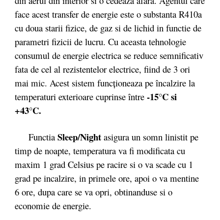
din aerul din interior si o cedeaza afara. Agentul care
face acest transfer de energie este o substanta R410a
cu doua starii fizice, de gaz si de lichid in functie de
parametri fizicii de lucru. Cu aceasta tehnologie
consumul de energie electrica se reduce semnificativ
fata de cel al rezistentelor electrice, fiind de 3 ori
mai mic. Acest sistem funcționeaza pe încalzire la
-15°C si
temperaturi exterioare cuprinse între
+43°C.
Sleep/Night
Functia
asigura un somn linistit pe
timp de noapte, temperatura va fi modificata cu
maxim 1 grad Celsius pe racire si o va scade cu 1
grad pe incalzire, in primele ore, apoi o va mentine
6 ore, dupa care se va opri, obtinanduse si o
economie de energie.