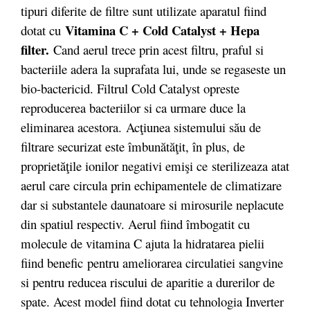
tipuri diferite de filtre sunt utilizate aparatul fiind
Vitamina C + Cold Catalyst + Hepa
dotat cu
filter.
Cand aerul trece prin acest filtru, praful si
bacteriile adera la suprafata lui, unde se regaseste un
bio-bactericid. Filtrul Cold Catalyst opreste
reproducerea bacteriilor si ca urmare duce la
eliminarea acestora.
Ac
ţiunea sistemului său de
filtrare securizat este îmbunătăţi
t
, în plus, de
proprietăţile ionilor negativi emişi ce
sterilizeaza atat
aerul care circula prin echipamentele de climatizare
dar si substantele daunatoare si mirosurile neplacute
din spatiul respectiv. Aerul fiind îmbogatit cu
molecule de vitamina C ajuta la hidratarea pielii
fiind benefic pentru ameliorarea circulatiei sangvine
si pentru reducea riscului de aparitie a durerilor de
spate. Acest model fiind dotat cu tehnologia Inverter