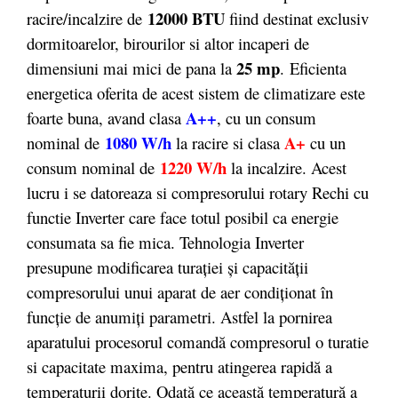
12000 BTU
racire/incalzire de
fiind destinat exclusiv
dormitoarelor, birourilor si altor incaperi de
25 mp
dimensiuni mai mici de pana la
. Eficienta
energetica oferita de acest sistem de climatizare este
A++
foarte buna, avand clasa
, cu un consum
1080 W/h
A+
nominal de
la racire si clasa
cu un
1220 W/h
consum nominal de
la incalzire. Acest
lucru i se datoreaza si compresorului rotary Rechi cu
functie Inverter care face totul posibil ca energie
consumata sa fie mica. Tehnologia Inverter
presupune modificarea turației și capacității
compresorului unui aparat de aer condiționat în
funcție de anumiți parametri. Astfel la pornirea
aparatului procesorul comandă compresorul o turatie
si capacitate maxima, pentru atingerea rapidă a
temperaturii dorite. Odată ce această temperatură a