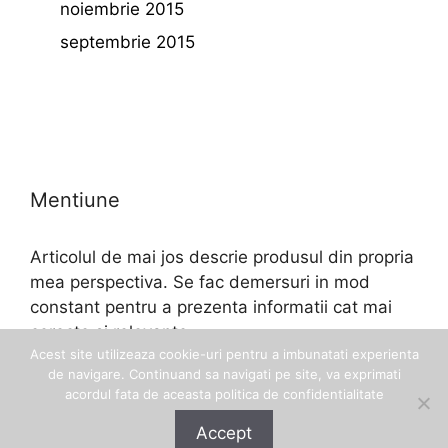
noiembrie 2015
septembrie 2015
Mentiune
Articolul de mai jos descrie produsul din propria
mea perspectiva. Se fac demersuri in mod
constant pentru a prezenta informatii cat mai
corecte si relevante.
Acest site utilizeaza cookie-uri pentru a imbunatati experienta
de navigare. Continuand sa navigati pe site, va exprimati
acordul fata de aceasta politica de confidentialitate
Accept
© 2026 Eftinel
• Construit cu
GeneratePress