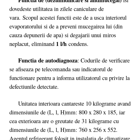
dovedeste utilitatea in zilele caniculare de
vara. Scopul acestei functii este de a usca interiorul
evaporatorului si de a preveni mucegairea lui (din
cauza depunerii de apa) si degajarii unui miros
1 l/h
neplacut, eliminand
condens.
Functia de autodiagnoza
: Codurile de verificare
se afiseaza pe telecomanda sau indicatorul de
functionare pentru a informa utilizatorul cu privire la
defectiunile detectate.
Unitatea interioara cantareste 10 kilograme avand
dimensiunile de (L, l, H)mm: 800 x 280 x 185, iar
cea exterioara are o greutate de 31 kilograme cu
dimensiunile de (L, l, H)mm: 760 x 256 x 552.
Agentul refrigerant folosit in instalatia de climatizare