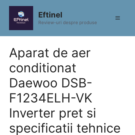
Sari
la
Eftinel
Meniu
conținut
Review-uri despre produse
Aparat de aer
conditionat
Daewoo DSB-
F1234ELH-VK
Inverter pret si
specificatii tehnice