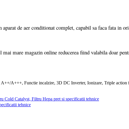
arat de aer conditionat complet, capabil sa faca fata in oric
l mai mare magazin online reducerea fiind valabila doar pen
ld Catalyst, Filtru Hepa pret si specificatii tehnice
cificatii tehnice