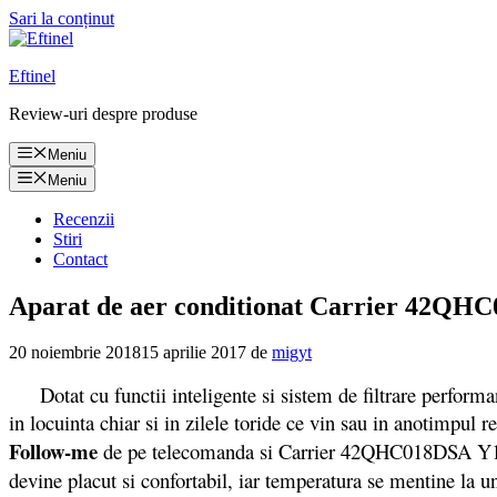
Sari la conținut
Eftinel
Review-uri despre produse
Meniu
Meniu
Recenzii
Stiri
Contact
Aparat de aer conditionat Carrier 42QHC01
20 noiembrie 2018
15 aprilie 2017
de
migyt
Dotat cu functii inteligente si sistem de filtrare performan
in locuinta chiar si in zilele toride ce vin sau in anotimpul r
Follow-me
de pe telecomanda si Carrier 42QHC018DSA Y16 
devine placut si confortabil, iar temperatura se mentine la u