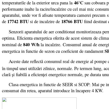
46°C
temperaturile de la exterior urca pana la
sau coboara p
performante inalte la racire/incalzire cu cel mai mic consum
aparatului, unde vor fi afisate temperatura camerei precum s
17742 BTU
18766
BTU
de
si de incalzire de
fiind destinat 
Senzorii aparatului de aer conditionat monitorizeaza perman
optima. Eficienta energetica oferita de acest sistem de clim
840 W/h
nominal de
la incalzire. Consumul anual de energie
S
energetica in functie de sezon cu coeficient de randament
Aceste date reflectă consumul real de energie al pompe de
în timpul unei utilizări zilnice, normale. Pe termen lung, ace
clară şi fiabilă a eficienţei energetice normale, pe durata unu
Clasa energetica in functie de SEER si SCOP: Mai pe intel
consumat din retea, aparatul introduce în încapere 4 KW.