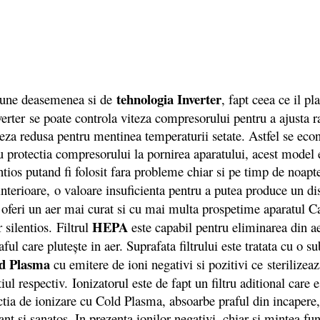
tehnologia Inverter
ne deasemenea si de
, fapt ceea ce il p
nverter se poate controla viteza compresorului pentru a ajusta 
iteza redusa pentru mentinea temperaturii setate. Astfel se e
ru protectia compresorului la pornirea aparatului, acest model
ntios putand fi folosit fara probleme chiar si pe timp de noap
 interioare, o valoare insuficienta pentru a putea produce un di
oferi un aer mai curat si cu mai multa prospetime aparatul Ca
HEPA
 silentios. Filtrul
este capabil pentru eliminarea din a
l care pluteşte in aer. Suprafata filtrului este tratata cu o su
d Plasma
cu emitere de ioni negativi si pozitivi ce
sterilizeaz
ul respectiv. Ionizatorul este de fapt un filtru aditional care e
ctia de ionizare cu Cold Plasma, absoarbe praful din incapere,
xant si sanatos. In prezenta ionilor negativi, chiar si mintea 