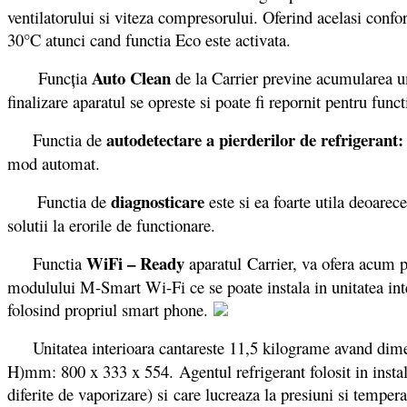
ventilatorului si viteza compresorului. Oferind acelasi confo
30°C atunci cand functia Eco este activata.
Auto Clean
Funcţia
de la Carrier previne acumularea umi
finalizare aparatul se opreste si poate fi repornit pentru func
autodetectare a pierderilor de refrigerant
Functia de
mod automat.
diagnosticare
Functia de
este si ea foarte utila deoarec
solutii la erorile de functionare.
WiFi – Ready
Functia
aparatul
Carrier, va ofera acum po
modulului M-Smart Wi-Fi ce se poate instala in unitatea inte
folosind propriul smart phone.
Unitatea interioara cantareste 11,5 kilograme avand dime
H)mm: 800 x 333 x 554. Agentul refrigerant folosit in insta
diferite de vaporizare) si care lucreaza la presiuni si tempe