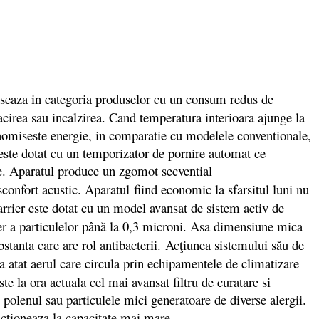
laseaza in categoria produselor cu un consum redus de
racirea sau incalzirea. Cand temperatura interioara ajunge la
conomiseste energie, in comparatie cu modelele conventionale,
 este dotat cu un temporizator de pornire automat ce
te. Aparatul produce un zgomot secvential
sconfort acustic. Aparatul fiind economic la sfarsitul luni nu
rrier este dotat cu un model avansat de sistem activ de
er a particulelor până la 0,3 microni. Asa dimensiune mica
bstanta care are rol antibacterii.
Ac
ţiunea sistemului său de
a atat aerul care circula prin echipamentele de climatizare
ste la ora actuala cel mai avansat filtru de curatare si
 polenul sau particulele mici generatoare de diverse alergii.
functioneaza la capacitate mai mare.