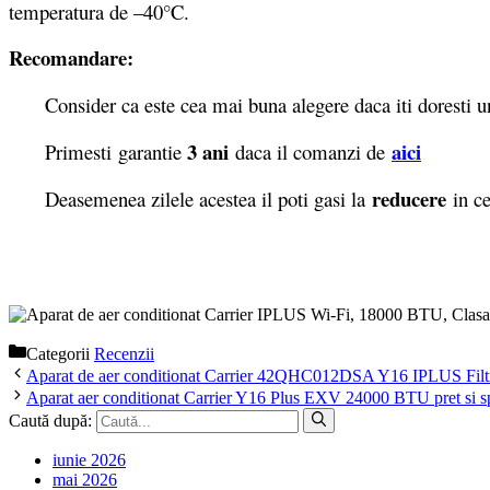
temperatura de –40°C.
Recomandare:
Consider ca este cea mai buna alegere daca iti doresti un ap
3 ani
aici
Primesti garantie
daca il comanzi de
reducere
Deasemenea zilele acestea il poti gasi la
in ce
Categorii
Recenzii
Aparat de aer conditionat Carrier 42QHC012DSA Y16 IPLUS Filtru Co
Aparat aer conditionat Carrier Y16 Plus EXV 24000 BTU pret si spe
Caută după:
iunie 2026
mai 2026