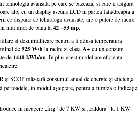
n tehnologia avansata pe care se bazeaza, si care ii asigura
loare alb, cu un display ascuns LCD in partea fata/dreapta a
rn ce dispune de tehnologii avansate, are o putere de racire
42
53 mp
iuni mai mici de pana la
–
.
ilare si dezumidificare pentru a fi atinsa temperatura
925 W/h
A+
ominal de
la racire si clasa
cu un consum
1440 kWh/an
ste de
. In plus acest model are eficienta
ncalzire.
R şi SCOP măsoară consumul anual de energie şi eficienţa
şi perioadele, în modul aşteptare, pentru a furniza o indicaţie
troduce in incapere „frig” de 7 KW si „caldura” la 1 KW