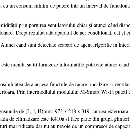
rt cu un consum minim de putere intr-un interval de functionare
dităţii prin pornirea ventilatorului chiar şi atunci când disp
tionare. Drept rezultat atât aparatul de aer condiţionat, cât şi
:
Atunci cand sunt detectate scapari de agent frigorific in interi
e este menita sa iti furnizeze informatiile potrivite atunci can
sibilitatea de a accesa functiile de racire, incalzire si ventil
rioara. Prin intermediului modulului M-Smart Wi-Fi puteti con
nsiunile de (L, l, H)mm: 973 x 218 x 319, iar cea exterioara 
latia de climatizare este R410a si face parte din grupa glime
raturi mai ridicate dar nu au nevoie de un compresor de capaci