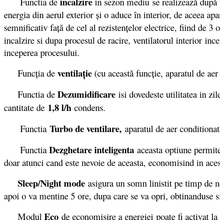
incalzire
Functia de
in sezon mediu se realizează după 
energia din aerul exterior şi o aduce în interior, de aceea a
semnificativ faţă de cel al rezistenţelor electrice, fiind de 
incalzire si dupa procesul de racire, ventilatorul interior in
inceperea procesului.
ventilaţie
Funcţia de
(cu această funcţie, aparatul de ae
Dezumidificare
Functia de
isi dovedeste utilitatea in z
1,8 l/h
cantitate de
condens.
Turbo de ventilare,
Functia
aparatul de aer conditionat
Dezghetare inteligenta
Functia
aceasta optiune permite
doar atunci cand este nevoie de aceasta, economisind in acest
Sleep/Night mode
asigura un somn linistit pe timp de n
apoi o va mentine 5 ore, dupa care se va opri, obtinanduse 
Eco
Modul
de economisire a energiei poate fi activat la