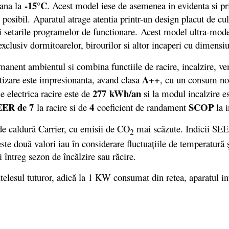
-15°C
ana la
. Acest model iese de asemenea in evidenta si pri
 posibil.
Aparatul atrage atentia printr-un design placut de cu
i setarile programelor de functionare. Acest model ultra-mode
exclusiv dormitoarelor, birourilor si altor incaperi cu dimens
ent ambientul si combina functiile de racire, incalzire, vent
A++
atizare este impresionanta, avand clasa
, cu un consum n
277
kWh/an
 electrica racire este de
si la modul incalzire e
EER de 7
4
SCOP
la racire si de
coeficient de randament
la i
 caldură Carrier, cu emisii de CO
mai scăzute. Indicii SEE
2
ste două valori iau în considerare fluctuaţiile de temperatură 
i întreg sezon de încălzire sau răcire.
esul tuturor, adică la 1 KW consumat din retea, aparatul in