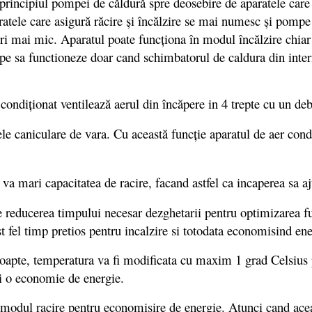
principiul pompei de căldură spre deosebire de aparatele care 
paratele care asigură răcire şi încălzire se mai numesc şi pom
3 ori mai mic. Aparatul poate funcţiona în modul încălzire chia
cepe sa functioneze doar cand schimbatorul de caldura din inter
r condiţionat ventilează aerul din încăpere in 4 trepte cu un 
ilele caniculare de vara. Cu această funcţie aparatul de aer co
 va mari capacitatea de racire, facand astfel ca incaperea sa a
 reducerea timpului necesar dezghetarii pentru optimizarea fu
 fel timp pretios pentru incalzire si totodata economisind ener
oapte, temperatura va fi modificata cu maxim 1 grad Celsius pe
si o economie de energie.
 modul racire pentru economisire de energie. Atunci cand aceas