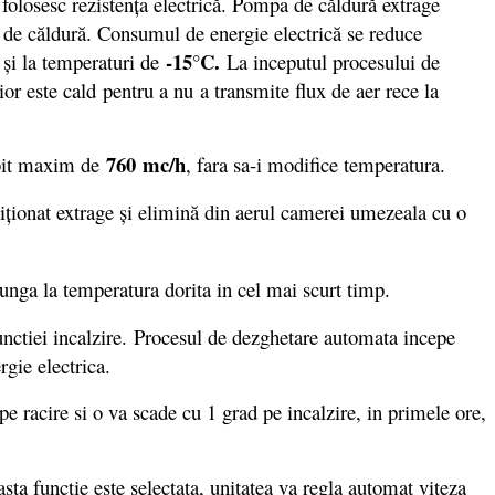
folosesc rezistenţa electrică. Pompa de căldură extrage
pe de căldură. Consumul de energie electrică se reduce
-15°C.
r şi la temperaturi de
La inceputul procesului de
ior este cald pentru a nu a transmite flux de aer rece la
760 mc/h
debit maxim de
, fara sa-i modifice temperatura.
ndiţionat extrage şi elimină din aerul camerei umezeala cu o
junga la temperatura dorita in cel mai scurt timp.
nctiei incalzire. Procesul de dezghetare automata incepe
gie electrica.
 racire si o va scade cu 1 grad pe incalzire, in primele ore,
ta functie este selectata, unitatea va regla automat viteza