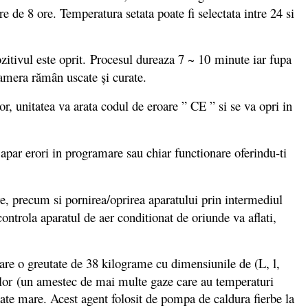
 de 8 ore. Temperatura setata poate fi selectata intre 24 si
ozitivul este oprit. Procesul dureaza 7 ~ 10 minute iar fupa
 camera rămân uscate şi curate.
or, unitatea va arata codul de eroare ” CE ” si se va opri in
d apar erori in programare sau chiar functionare oferindu-ti
are, precum si pornirea/oprirea aparatului prin intermediul
trola aparatul de aer conditionat de oriunde va aflati,
are o greutate de 38 kilograme cu dimensiunile de (L, l,
rilor (un amestec de mai multe gaze care au temperaturi
tate mare. Acest agent folosit de pompa de caldura fierbe la