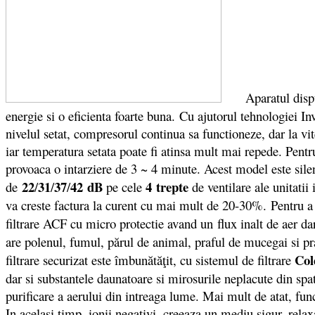
Aparatul dispu
energie si o eficienta foarte buna. Cu ajutorul tehnologiei I
nivelul setat, compresorul continua sa functioneze, dar la v
iar temperatura setata poate fi atinsa mult mai repede. Pent
provoaca o intarziere de 3 ~ 4 minute. Acest model este sile
22
31
37
42
dB
4 trepte
de
/
/
/
pe cele
de ventilare ale unitatii
va creste factura la curent cu mai mult de 20-30%. Pentru a 
filtrare ACF cu micro protectie avand un flux inalt de aer dar
are polenul, fumul, părul de animal, praful de mucegai si prafu
Col
filtrare securizat este îmbunătăţi
t
, cu sistemul de filtrare
dar si substantele daunatoare si mirosurile neplacute din spati
purificare a aerului din intreaga lume. Mai mult de atat, fun
In acelasi timp, ionii negativi, creeaza un mediu sigur, rela