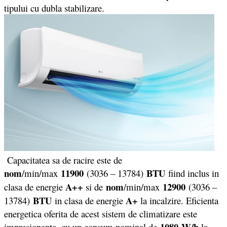
tipului cu dubla stabilizare.
Capacitatea sa de racire este de
nom
11900
BTU
/min/max
(3036 – 13784)
fiind inclus in
A++
nom
12900
clasa de energie
si de
/min/max
(3036 –
BTU
A+
13784)
in clasa de energie
la incalzire. Eficienta
energetica oferita de acest sistem de climatizare este
1080
W/h
impresionanta, cu un consum nominal de
la