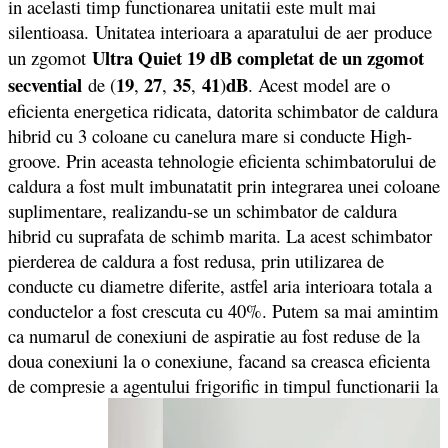
in acelasti timp functionarea unitatii este mult mai
silentioasa. Unitatea interioara a aparatului de aer produce
Ultra Quiet 19 dB completat de un zgomot
un zgomot
secvential
19
27
35
41
dB
de (
,
,
,
)
. Acest model are o
eficienta energetica ridicata, datorita schimbator de caldura
hibrid cu 3 coloane cu canelura mare si conducte High-
groove. Prin aceasta tehnologie eficienta schimbatorului de
caldura a fost mult imbunatatit prin integrarea unei coloane
suplimentare, realizandu-se un schimbator de caldura
hibrid cu suprafata de schimb marita. La acest schimbator
pierderea de caldura a fost redusa, prin utilizarea de
conducte cu diametre diferite, astfel aria interioara totala a
conductelor a fost crescuta cu 40%. Putem sa mai amintim
ca numarul de conexiuni de aspiratie au fost reduse de la
doua conexiuni la o conexiune, facand sa creasca eficienta
de compresie a agentului frigorific in timpul functionarii la