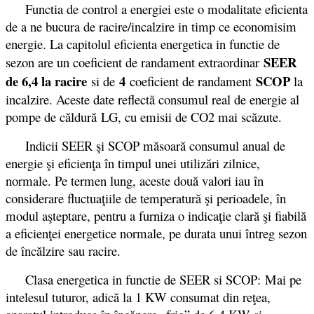
Functia de control a energiei este o modalitate eficienta
de a ne bucura de racire/incalzire in timp ce economisim
energie. La capitolul eficienta energetica in functie de
SEER
sezon are un coeficient de randament extraordinar
de 6,4 la racire
4
SCOP
si de
coeficient de randament
la
incalzire. Aceste date reflectă consumul real de energie al
pompe de căldură LG, cu emisii de CO2 mai scăzute.
Indicii SEER şi SCOP măsoară consumul anual de
energie şi eficienţa în timpul unei utilizări zilnice,
normale. Pe termen lung, aceste două valori iau în
considerare fluctuaţiile de temperatură şi perioadele, în
modul aşteptare, pentru a furniza o indicaţie clară şi fiabilă
a eficienţei energetice normale, pe durata unui întreg sezon
de încălzire sau racire.
Clasa energetica in functie de SEER si SCOP: Mai pe
intelesul tuturor, adică la 1 KW consumat din reţea,