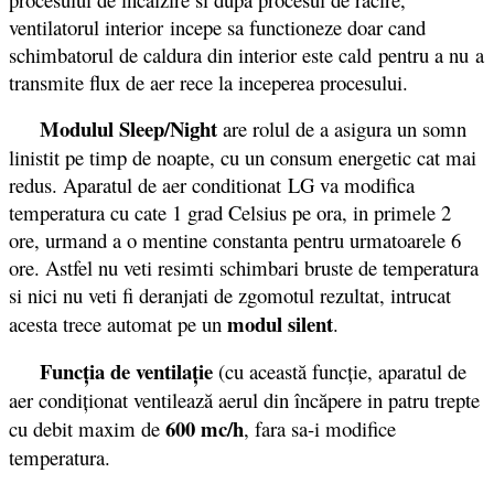
ventilatorul interior incepe sa functioneze doar cand
schimbatorul de caldura din interior este cald pentru a nu a
transmite flux de aer rece la inceperea procesului.
Modulul Sleep/Night
are rolul de a asigura un somn
linistit pe timp de noapte, cu un consum energetic cat mai
redus. Aparatul de aer conditionat LG va modifica
temperatura cu cate 1 grad Celsius pe ora, in primele 2
ore, urmand a o mentine constanta pentru urmatoarele 6
ore. Astfel nu veti resimti schimbari bruste de temperatura
si nici nu veti fi deranjati de zgomotul rezultat, intrucat
modul silent
acesta trece automat pe un
.
Funcţia de ventilaţie
(cu această funcţie, aparatul de
aer condiţionat ventilează aerul din încăpere in patru trepte
600 mc/h
cu debit maxim de
, fara sa-i modifice
temperatura.