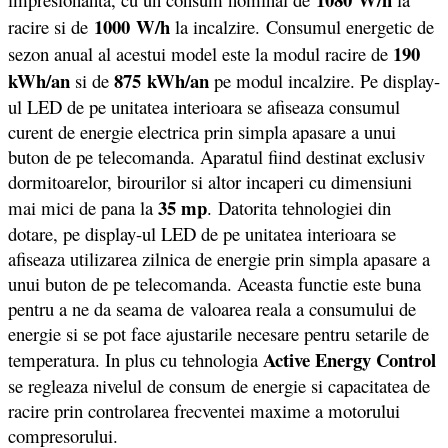
1000
W/h
racire si de
la incalzire. Consumul energetic de
190
sezon anual al acestui model este la modul racire de
kWh/an
875 kWh/an
si de
pe modul incalzire. Pe display-
ul LED de pe unitatea interioara se afiseaza consumul
curent de energie electrica prin simpla apasare a unui
buton de pe telecomanda. Aparatul fiind destinat exclusiv
dormitoarelor, birourilor si altor incaperi cu dimensiuni
35 mp
mai mici de pana la
. Datorita tehnologiei din
dotare, pe display-ul LED de pe unitatea interioara se
afiseaza utilizarea zilnica de energie prin simpla apasare a
unui buton de pe telecomanda. Aceasta functie este buna
pentru a ne da seama de valoarea reala a consumului de
energie si se pot face ajustarile necesare pentru setarile de
Active Energy Control
temperatura. In plus cu tehnologia
se regleaza nivelul de consum de energie si capacitatea de
racire prin controlarea frecventei maxime a motorului
compresorului.