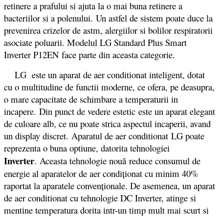
retinere a prafului si ajuta la o mai buna retinere a
bacteriilor si a polenului. Un astfel de sistem poate duce la
prevenirea crizelor de astm, alergiilor si bolilor respiratorii
asociate poluarii. Modelul LG Standard Plus Smart
Inverter P12EN face parte din aceasta categorie.
LG este un aparat de aer conditionat inteligent, dotat
cu o multitudine de functii moderne, ce ofera, pe deasupra,
o mare capacitate de schimbare a temperaturii in
incapere. Din punct de vedere estetic este un aparat elegant
de culoare alb, ce nu poate strica aspectul incaperii, avand
un display discret. Aparatul de aer conditionat LG poate
reprezenta o buna optiune, datorita tehnologiei
Inverter
.
Aceasta tehnologie nou
ă reduce consumul de
energie al aparatelor de aer condiționat cu minim 40%
raportat la aparatele convenționale. De asemenea, un aparat
de aer conditionat cu tehnologie DC Inverter, atinge si
mentine temperatura dorita intr-un timp mult mai scurt si