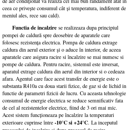
de aer condiţionat va realiza cel mai bun randament atât în
ceea ce priveşte consumul cât şi temperatura, indiferent de
meniul ales, rece sau cald).
Functia de incalzire
se realizeaza dupa principiul
pompei de caldură spre deosebire de aparatele care
folosesc rezistenţa electrica. Pompa de caldura extrage
caldura din aerul exterior şi o aduce în interior, de aceea
aparatele care asigura racire si încalzire se mai numesc si
pompe de caldura. Pentru racire, sistemul este inversat,
aparatul extrage caldura din aerul din interior si o cedeaza
afara. Agentul care face acest transfer de energie este o
substanta R410a cu doua starii fizice, de gaz si de lichid in
functie de parametri fizicii de lucru. Cu aceasta tehnologie
consumul de energie electrica se reduce semnificativ fata
de cel al rezistentelor electrice, fiind de 3 ori mai mic.
Acest sistem funcționeaza pe încalzire la temperaturi
-10°C si +24°C
exterioare cuprinse între
. La inceputul
procesului de incalzire si dupa procesul de racire,