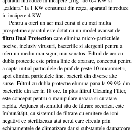
aparatul introduce în încăpere „frig” de 6,4 KW si
„caldura” la 1 KW consumat din reţea, aparatul introduce
în încăpere 4 KW.
Pentru a oferi un aer mai curat si cu mai multa
prospetime aparatul este dotat cu un model avansat de
filtru Dual Protection
care elimina micro-particulele
nocive, inclusiv virusuri, bacteriile si alergenii pentru a
oferi un mediu mai sigur, mai sanatos.
Filtrul de aer cu
dubla protectie este prima linie de aparare, conceput pentru
a capta initial particulele de praf de peste 10 micrometri,
apoi elimina particulele fine, bacterii din diverse alte
surse. Filtrul cu dubla protectie elimina pana la 99.9% din
bacteriile din aer in 18 ore. In plus filtrul Cleaning Filter,
este conceput pentru o manipulare usoara si curatare
rapida. Acţiunea sistemului său de filtrare securizat este
îmbunătăţit, cu sistemul de filtrare cu emitere de ioni
negativi ce sterilizeaza atat aerul care circula prin
echipamentele de climatizare dar si substantele daunatoare