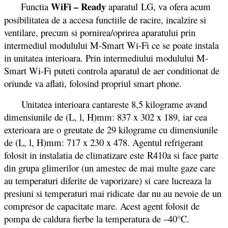
WiFi – Ready
Functia
aparatul
LG, va ofera acum
posibilitatea de a accesa functiile de racire, incalzire si
ventilare, precum si pornirea/oprirea aparatului prin
intermediul modulului M-Smart Wi-Fi ce se poate instala
in unitatea interioara. Prin intermediului modulului M-
Smart Wi-Fi puteti controla aparatul de aer conditionat de
oriunde va aflati, folosind propriul smart phone.
Unitatea interioara cantareste 8,5 kilograme avand
dimensiunile de (L, l, H)mm: 837 x 302 x 189, iar cea
exterioara are o greutate de 29 kilograme cu dimensiunile
de (L, l, H)mm: 717 x 230 x 478. Agentul refrigerant
folosit in instalatia de climatizare este R410a si face parte
din grupa glimerilor (un amestec de mai multe gaze care
au temperaturi diferite de vaporizare) si care lucreaza la
presiuni si temperaturi mai ridicate dar nu au nevoie de un
compresor de capacitate mare. Acest agent folosit de
pompa de caldura fierbe la temperatura de –40°C.