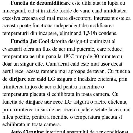
Functia de dezumidificare
este utila atat in lupta cu
mucegaiul, cat si in zilele toride de vara, cand umiditatea
excesiva creeaza cel mai mare disconfort. Interesant este ca
aceasta poate functiona independent de modificarea
1,3 l/h
temperaturii din incapere, eliminand
condens.
Functia
Jet Cool
datorita design-ul optimizat al
evacuarii ofera un flux de aer mai puternic, care reduce
temperatura aerului pana la 18°C timp de 30 minute cu
doar un singur clic. Cum aerul cald este mai usor decat
aerul rece, acesta ramane mai aproape de tavan. Cu functia
dirijare aer cald
de
LG asigura o incalzire eficienta, prin
trimiterea in jos de aer cald pentru a mentine o
temperatura placuta si echilibrata in toata camera. Cu
dirijare aer rece
functia de
LG asigura o racire eficienta,
prin trimiterea in sus de aer rece cu palete setate la cea mai
mica pozitie, pentru a mentine o temperatura placuta si
echilibrata in toata camera.
Auto Cleaning
interiorul aparatului de aer conditionat