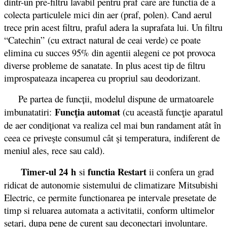
dintr-un pre-filtru lavabil pentru praf care are functia de a
colecta particulele mici din aer (praf, polen). Cand aerul
trece prin acest filtru, praful adera la suprafata lui. Un filtru
“Catechin” (cu extract natural de ceai verde) ce poate
elimina cu succes 95% din agentii alegeni ce pot provoca
diverse probleme de sanatate. In plus acest tip de filtru
improspateaza incaperea cu propriul sau deodorizant.
Pe partea de funcții, modelul dispune de urmatoarele
Funcţia automat
imbunatatiri:
(cu această funcţie aparatul
de aer condiţionat va realiza cel mai bun randament atât în
ceea ce priveşte consumul cât şi temperatura, indiferent de
meniul ales, rece sau cald).
Timer-ul 24 h
functia Restart
si
ii confera un grad
ridicat de autonomie sistemului de climatizare Mitsubishi
Electric, ce permite functionarea pe intervale presetate de
timp si reluarea automata a activitatii, conform ultimelor
setari, dupa pene de curent sau deconectari involuntare.