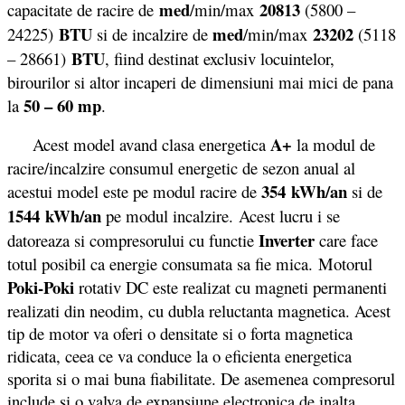
med
20813
capacitate de racire de
/min/max
(5800 –
BTU
med
23202
24225)
si de incalzire de
/min/max
(5118
BTU
– 28661)
, fiind destinat exclusiv locuintelor,
birourilor si altor incaperi de dimensiuni mai mici de pana
50 – 60 mp
la
.
A+
Acest model avand clasa energetica
la modul de
racire/incalzire consumul energetic de sezon anual al
354 kWh/an
acestui model este pe modul racire de
si de
1544 kWh/an
pe modul incalzire. Acest lucru i se
Inverter
datoreaza si compresorului cu functie
care face
totul posibil ca energie consumata sa fie mica. Motorul
Poki-Poki
rotativ DC este realizat cu magneti permanenti
realizati din neodim, cu dubla reluctanta magnetica. Acest
tip de motor va oferi o densitate si o forta magnetica
ridicata, ceea ce va conduce la o eficienta energetica
sporita si o mai buna fiabilitate. De asemenea compresorul
include si o valva de expansiune electronica de inalta