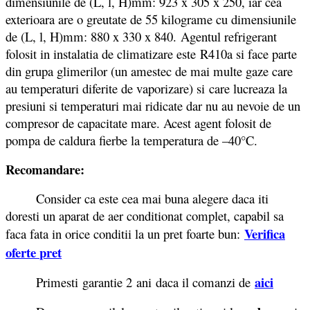
dimensiunile de (L, l, H)mm: 923 x 305 x 250, iar cea
exterioara are o greutate de 55 kilograme cu dimensiunile
de (L, l, H)mm: 880 x 330 x 840. Agentul refrigerant
folosit in instalatia de climatizare este R410a si face parte
din grupa glimerilor (un amestec de mai multe gaze care
au temperaturi diferite de vaporizare) si care lucreaza la
presiuni si temperaturi mai ridicate dar nu au nevoie de un
compresor de capacitate mare. Acest agent folosit de
pompa de caldura fierbe la temperatura de –40°C.
Recomandare:
Consider ca este cea mai buna alegere daca iti
doresti un aparat de aer conditionat complet, capabil sa
Verifica
faca fata in orice conditii la un pret foarte bun:
oferte
pret
aici
Primesti garantie 2
ani daca il comanzi de