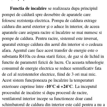
Functia de incalzire
se realizeaza dupa principiul
pompei de caldură spre deosebire de aparatele care
folosesc rezistenţa electrica. Pompa de caldura extrage
caldura din aerul exterior şi o aduce în interior, de aceea
aparatele care asigura racire si încalzire se mai numesc si
pompe de caldura. Pentru racire, sistemul este inversat,
aparatul extrage caldura din aerul din interior si o cedeaza
afara. Agentul care face acest transfer de energie este o
substanta R410a cu doua starii fizice, de gaz si de lichid in
functie de parametri fizicii de lucru. Cu aceasta tehnologie
consumul de energie electrica se reduce semnificativ fata
de cel al rezistentelor electrice, fiind de 3 ori mai mic.
Acest sistem funcționeaza pe încalzire la temperaturi
-10°C si +24°C
exterioare cuprinse între
. La inceputul
procesului de incalzire si dupa procesul de racire,
ventilatorul interior incepe sa functioneze doar cand
schimbatorul de caldura din interior este cald pentru a nu a