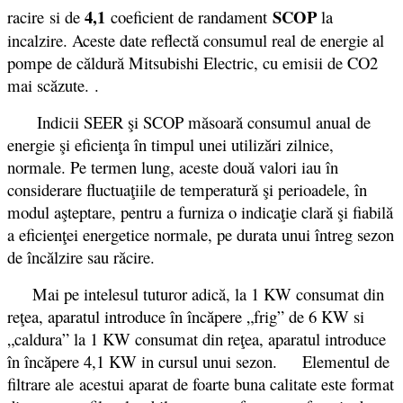
4,1
SCOP
racire
si de
coeficient de randament
la
incalzire. Aceste date reflectă consumul real de energie al
pompe de căldură Mitsubishi Electric, cu emisii de CO2
mai scăzute. .
Indicii SEER şi SCOP măsoară consumul anual de
energie şi eficienţa în timpul unei utilizări zilnice,
normale. Pe termen lung, aceste două valori iau în
considerare fluctuaţiile de temperatură şi perioadele, în
modul aşteptare, pentru a furniza o indicaţie clară şi fiabilă
a eficienţei energetice normale, pe durata unui întreg sezon
de încălzire sau răcire.
Mai pe intelesul tuturor adică, la 1 KW consumat din
reţea, aparatul introduce în încăpere „frig” de 6 KW si
„caldura” la 1 KW consumat din reţea, aparatul introduce
în încăpere 4,1 KW in cursul unui sezon.
Elementul de
filtrare ale acestui aparat de foarte buna calitate este format