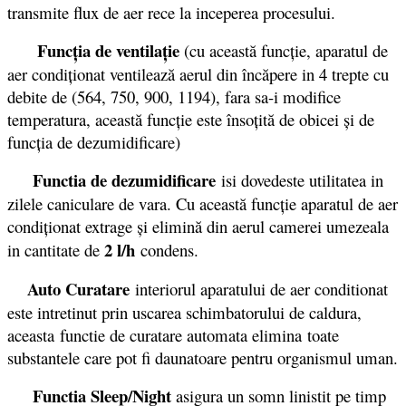
transmite flux de aer rece la inceperea procesului.
Funcţia de ventilaţie
(cu această funcţie, aparatul de
aer condiţionat ventilează aerul din încăpere in 4 trepte cu
debite de (564, 750, 900, 1194), fara sa-i modifice
temperatura, această funcţie este însoţită de obicei şi de
funcţia de dezumidificare)
Functia de dezumidificare
isi dovedeste utilitatea in
zilele caniculare de vara. Cu această funcţie aparatul de aer
condiţionat extrage şi elimină din aerul camerei umezeala
2 l/h
in cantitate de
condens.
Auto Curatare
interiorul aparatului de aer conditionat
este intretinut prin uscarea schimbatorului de caldura,
aceasta functie de curatare automata elimina toate
substantele care pot fi daunatoare pentru organismul uman.
Functia Sleep/Night
asigura un somn linistit pe timp