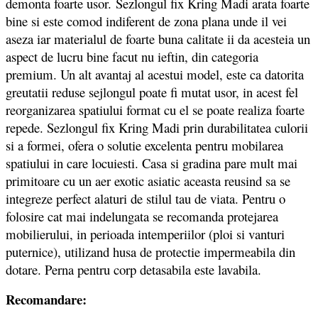
demonta foarte usor. Sezlongul fix Kring Madi arata foarte
bine si este comod indiferent de zona plana unde il vei
aseza iar materialul de foarte buna calitate ii da acesteia un
aspect de lucru bine facut nu ieftin, din categoria
premium. Un alt avantaj al acestui model, este ca datorita
greutatii reduse sejlongul poate fi mutat usor, in acest fel
reorganizarea spatiului format cu el se poate realiza foarte
repede. Sezlongul fix Kring Madi prin durabilitatea culorii
si a formei, ofera o solutie excelenta pentru mobilarea
spatiului in care locuiesti. Casa si gradina pare mult mai
primitoare cu un aer exotic asiatic aceasta reusind sa se
integreze perfect alaturi de stilul tau de viata. Pentru o
folosire cat mai indelungata se recomanda protejarea
mobilierului, in perioada intemperiilor (ploi si vanturi
puternice), utilizand husa de protectie impermeabila din
dotare. Perna pentru corp detasabila este lavabila.
Recomandare: