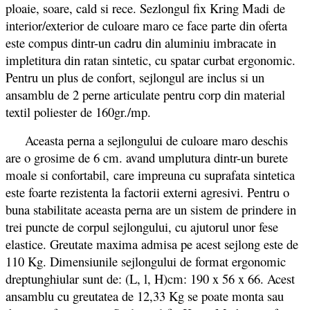
ploaie, soare, cald si rece. Sezlongul fix Kring Madi de
interior/exterior de culoare maro ce face parte din oferta
este compus dintr-un cadru din aluminiu imbracate in
impletitura din ratan sintetic, cu spatar curbat ergonomic.
Pentru un plus de confort, sejlongul are inclus si un
ansamblu de 2 perne articulate pentru corp din material
textil poliester de 160gr./mp.
Aceasta perna a sejlongului de culoare maro deschis
are o grosime de 6 cm. avand umplutura dintr-un burete
moale si confortabil, care impreuna cu suprafata sintetica
este foarte rezistenta la factorii externi agresivi. Pentru o
buna stabilitate aceasta perna are un sistem de prindere in
trei puncte de corpul sejlongului, cu ajutorul unor fese
elastice. Greutate maxima admisa pe acest sejlong este de
110 Kg. Dimensiunile sejlongului de format ergonomic
dreptunghiular sunt de: (L, l, H)cm: 190 x 56 x 66. Acest
ansamblu cu greutatea de 12,33 Kg se poate monta sau