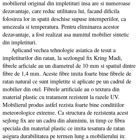
mobilierul original din impletituri insa are si numeroase
dezavantaje, care reduc utilitatea lui, facand dificila
folosirea lor in spatii deschise supuse intemperiilor, ca
umezeala si temperatura. Pentru eliminarea acestor
dezavantaje, a fost realizat asa numitul mobilier sintetic
din impletituri.
Aplicand vechea tehnologie asiatica de tesut a
impletiturilor din ratan, la sezlongul fix Kring Madi,
fibrele arficiale au un diametrul de 10 mm si spatiul dintre
fibre de 1,4 mm. Aceste fibre imita foarte bine fibrele de
ratan natural ce sunt impletite si aplicate pe un cadrul de
mobilier din otel. Fibrele artificiale au o textura din
material plastic cu tratament rezistent la razele UV.
Mobilierul produs astfel rezista foarte bine conditiilor
meteorologice extreme. Ca structura de rezistenta acest
sejlong fix are un cadru din aluminiu, in timp ce fibra
speciala din material plastic ce imita tesatura de ratan
asigura durabilitatea pe termen lung a mobilierului in: