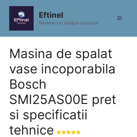
Sari
la
Eftinel
Meniu
conținut
Review-uri despre produse
Masina de spalat
vase incoporabila
Bosch
SMI25AS00E pret
si specificatii
tehnice