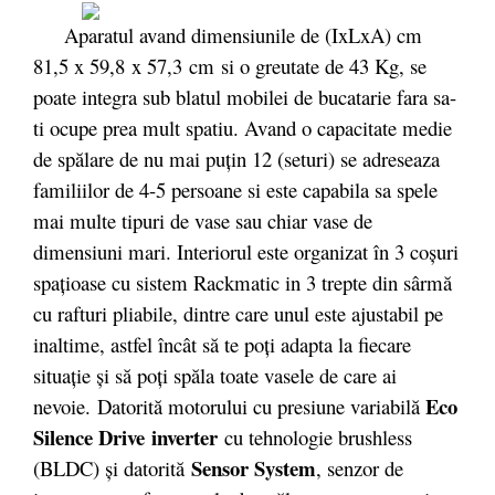
Aparatul avand dimensiunile de (IxLxA) cm
81,5 x 59,8
x 57,3
cm
si o greutate de 43 Kg, se
poate integra sub blatul mobilei de bucatarie fara sa-
ti ocupe prea mult spatiu. Avand o capacitate medie
de spălare de nu mai puțin 12 (seturi) se adreseaza
familiilor de 4-5 persoane si este capabila sa spele
mai multe tipuri de vase sau chiar vase de
dimensiuni mari. Interiorul este organizat în 3 coșuri
spațioase cu sistem Rackmatic in 3 trepte din sârmă
cu rafturi pliabile, dintre care unul este ajustabil pe
inaltime, astfel încât să te poți adapta la fiecare
situație și să poți spăla toate vasele de care ai
Eco
nevoie. Datorită motorului cu presiune variabilă
Silence Drive
inverter
cu tehnologie brushless
Sensor System
(BLDC) şi datorită
, senzor de