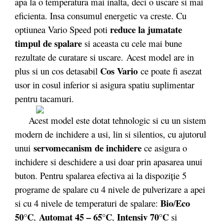
apa la o temperatura mai inalta, deci o uscare si mai
eficienta. Insa consumul energetic va creste. Cu
reduce la jumatate
optiunea Vario Speed poti
timpul de spalare
si aceasta cu cele mai bune
rezultate de curatare si uscare. Acest model are in
Cos Vario
plus si un cos detasabil
ce poate fi asezat
usor in cosul inferior si asigura spatiu suplimentar
pentru tacamuri.
Acest model este dotat tehnologic si cu un sistem
modern de inchidere a usi, lin si silentios, cu ajutorul
servomecanism de inchidere
unui
ce asigura o
inchidere si deschidere a usi doar prin apasarea unui
buton. Pentru spalarea efectiva ai la dispoziție 5
programe de spalare cu 4 nivele de pulverizare a apei
Bio
Eco
si cu 4 nivele de temperaturi de spalare:
/
50°C
Automat 45 – 65°C
Intensiv 70°C
,
,
si