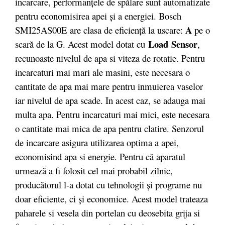
incarcare, performanţele de spălare sunt automatizate
pentru economisirea apei şi a energiei. Bosch
A
SMI25AS00E are clasa de eficienţă la uscare:
pe o
Load
Sensor
scară de la G. Acest model dotat cu
,
recunoaste nivelul de apa si viteza de rotatie. Pentru
incarcaturi mai mari ale masini, este necesara o
cantitate de apa mai mare pentru inmuierea vaselor
iar nivelul de apa scade. In acest caz, se adauga mai
multa apa. Pentru incarcaturi mai mici, este necesara
o cantitate mai mica de apa pentru clatire. Senzorul
de incarcare asigura utilizarea optima a apei,
economisind apa si energie. Pentru că aparatul
urmează a fi folosit cel mai probabil zilnic,
producătorul l-a dotat cu tehnologii și programe nu
doar eficiente, ci și economice. Acest model trateaza
paharele si vesela din portelan cu deosebita grija si