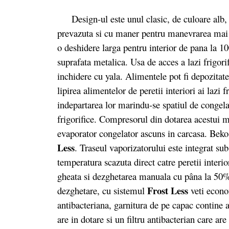
Design-ul este unul clasic, de culoare alb, a
prevazuta si cu maner pentru manevrarea mai us
o deshidere larga pentru interior de pana la 10
suprafata metalica. Usa de acces a lazi frigori
inchidere cu yala. Alimentele pot fi depozitat
lipirea alimentelor de peretii interiori ai lazi 
indepartarea lor marindu-se spatiul de congela
frigorifice. Compresorul din dotarea acestui m
evaporator congelator ascuns in carcasa. Be
Less
. Traseul vaporizatorului este integrat sub i
temperatura scazuta direct catre peretii interi
gheata si dezghetarea manuala cu pâna la 50%. 
Frost Less
dezghetare, cu sistemul
veti econom
antibacteriana, garnitura de pe capac contine a
are in dotare si un filtru antibacterian care a