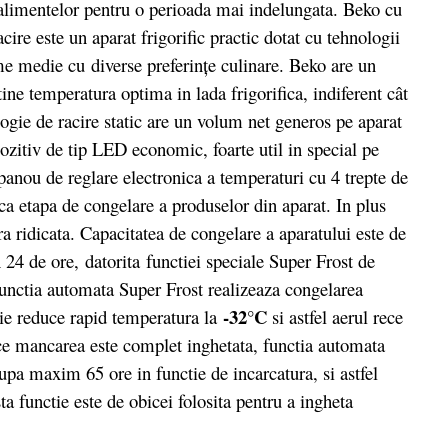
 alimentelor pentru o perioada mai indelungata. Beko cu
cire este un aparat frigorific practic dotat cu tehnologii
me medie cu diverse preferințe culinare. Beko are un
e temperatura optima in lada frigorifica, indiferent cât
ogie de racire static are un volum net generos pe aparat
pozitiv de tip LED economic, foarte util in special pe
 panou de reglare electronica a temperaturi cu 4 trepte de
a etapa de congelare a produselor din aparat. In plus
a ridicata. Capacitatea de congelare a aparatului este de
 24 de ore, datorita functiei speciale Super Frost de
Functia automata Super Frost realizeaza congelarea
-32°C
ie reduce rapid temperatura la
si astfel aerul rece
ce mancarea este complet inghetata, functia automata
a maxim 65 ore in functie de incarcatura, si astfel
ta functie este de obicei folosita pentru a ingheta