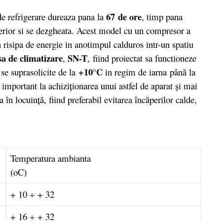
67 de ore
 refrigerare dureaza pana la
, timp pana
nterior si se dezgheata. Acest model cu un compresor a
a risipa de energie in anotimpul calduros intr-un spatiu
sa de climatizare
SN-T
,
,
fiind proiectat sa functioneze
+10°C
 se suprasolicite de la
in regim de iarna
până la
 important la achiziţionarea unui astfel de aparat şi mai
 în locuinţă, fiind preferabil evitarea încăperilor calde,
Temperatura ambianta
(oC)
+ 10 ÷ + 32
+ 16 ÷ + 32