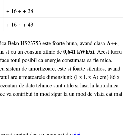
+ 16 ÷ + 38
+ 16 ÷ + 43
A++
rifica Beko HS23753 este foarte buna, avand clasa
,
an
0,641 kWh/zi
si cu un consum zilnic de
. Acest lucru
 face totul posibil ca energie consumata sa fie mica.
 sistem de amortizoare, este si foarte silentios, avand
ratul are urmatoarele dimensiuni: (I x L x A) cm) 86 x
zentari de date tehnice sunt utile si lasa la latitudinea
, ce va contribui in mod sigur la un mod de viata cat mai
aici
nsport gratuit daca o comanzi de