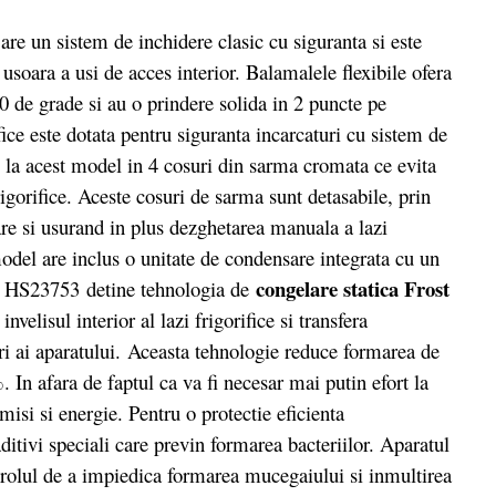
re un sistem de inchidere clasic cu siguranta si este
oara a usi de acces interior. Balamalele flexibile ofera
0 de grade si au o prindere solida in 2 puncte pe
fice este dotata pentru siguranta incarcaturi cu sistem de
e la acest model in 4 cosuri din sarma cromata ce evita
frigorifice. Aceste cosuri de sarma sunt detasabile, prin
re si usurand in plus dezghetarea manuala a lazi
odel are inclus o unitate de condensare integrata cu un
congelare statica Frost
ko HS23753 detine tehnologia de
nvelisul interior al lazi frigorifice si transfera
ori ai aparatului. Aceasta tehnologie reduce formarea de
In afara de faptul ca va fi necesar mai putin efort la
isi si energie. Pentru o protectie eficienta
ditivi speciali care previn formarea bacteriilor. Aparatul
re rolul de a impiedica formarea mucegaiului si inmultirea