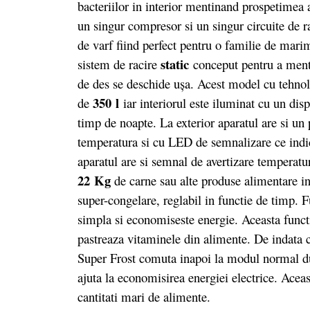
bacteriilor in interior mentinand prospetimea
un singur compresor si un singur circuite de ra
de varf fiind perfect pentru o familie de mari
static
sistem de racire
conceput pentru a mentin
de des se deschide ușa. Acest model cu tehnol
350 l
de
iar interiorul este iluminat cu un dis
timp de noapte. La exterior aparatul are si un
temperatura si cu LED de semnalizare ce indic
aparatul are si semnal de avertizare temperatur
22 Kg
de carne sau alte produse alimentare in
super-congelare, reglabil in functie de timp. 
simpla si economiseste energie. Aceasta funct
pastreaza vitaminele din alimente. De indata 
Super Frost comuta inapoi la modul normal dup
ajuta la economisirea energiei electrice. Aceas
cantitati mari de alimente.