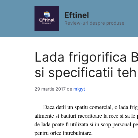
Sari
la
Eftinel
conținut
Review-uri despre produse
Lada frigorifica
si specificatii te
29 martie 2017
de
migyt
Daca detii un spatiu comercial, o lada frigor
alimente si bauturi racoritoare la rece si sa le 
de lada poate fi utilizata si in scop personal p
pentru orice intrebuintare.