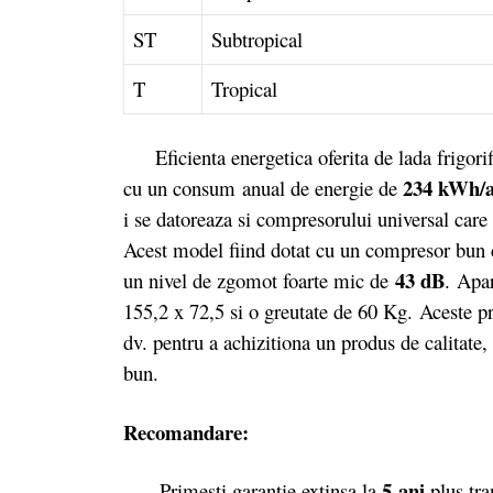
ST
Subtropical
T
Tropical
Eficienta energetica oferita de lada frigo
234 kWh/
cu un consum anual de energie de
i se datoreaza si compresorului universal care
Acest model fiind dotat cu un compresor bun cu
43 dB
un nivel de zgomot foarte mic de
. Apa
155,2 x 72,5 si o greutate de 60 Kg. Aceste pre
dv. pentru a achizitiona un produs de calitate
bun.
Recomandare:
5 ani
Primesti garantie extinsa la
plus tra