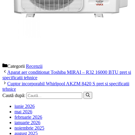
Categorii
Recenzii
Aparat aer conditionat Toshiba MIRAI – R32 16000 BTU pret si
specificatii tehnice
Cuptor incorporabil Whirlpool AKZM 8420 S pret si specificatii
tehnice
Caută după:
iunie 2026
mai 2026
februarie 2026
ianuarie 2026
noiembrie 2025
august 2025