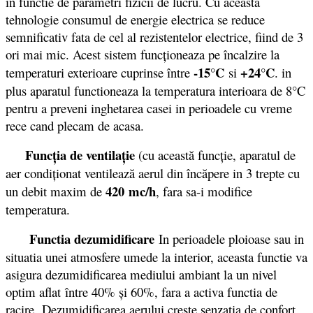
in functie de parametri fizicii de lucru. Cu aceasta
tehnologie consumul de energie electrica se reduce
semnificativ fata de cel al rezistentelor electrice, fiind de 3
ori mai mic. Acest sistem funcționeaza pe încalzire la
-15°C
+24°C
temperaturi exterioare cuprinse între
si
. in
plus aparatul functioneaza la temperatura interioara de 8°C
pentru a preveni inghetarea casei in perioadele cu vreme
rece cand plecam de acasa.
Funcţia de ventilaţie
(cu această funcţie, aparatul de
aer condiţionat ventilează aerul din încăpere in 3 trepte cu
420
mc/h
un debit maxim de
, fara sa-i modifice
temperatura.
Functia dezumidificare
In perioadele ploioase sau in
situatia unei atmosfere umede la interior, aceasta functie va
asigura dezumidificarea mediului ambiant la un nivel
optim aflat între 40% şi 60%, fara a activa functia de
racire. Dezumidificarea aerului creşte senzaţia de confort.