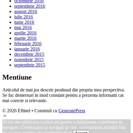
octombrie 2016
septembrie 2016
august 2016
iulie 2016
iunie 2016
mai 2016
aprilie 2016
martie 2016
februarie 2016
ianuarie 2016
decembrie 2015
noiembrie 2015
septembrie 2015
Mentiune
Articolul de mai jos descrie produsul din propria mea perspectiva.
Se fac demersuri in mod constant pentru a prezenta informatii cat
mai corecte si relevante.
© 2026 Eftinel
• Construit cu
GeneratePress
Acest site utilizeaza cookie-uri pentru a imbunatati experienta de
navigare. Continuand sa navigati pe site, va exprimati acordul fata
de aceasta politica de confidentialitate