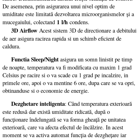
De asemenea, prin asigurarea unui nivel optim de
umiditate este limitată dezvoltarea microorganismelor şi a
1 l/h
mucegaiului, colectand
condens.
3D Airflow
Acest sistem 3D de directionare a debitului
de aer asigura racirea rapida si un schimb eficient de
caldura.
Functia Sleep/Night
asigura un somn linistit pe timp
de noapte, temperatura va fi modificata cu maxim 1 grad
Celsius pe racire si o va scade cu 1 grad pe incalzire, in
primele ore, apoi o va mentine 6 ore, dupa care se va opri,
obtinanduse si o economie de energie.
Dezghetare inteligenta
: Când temperatura exterioară
este redusă dar există umiditate ridicată, după o
funcţionare îndelungată se va forma gheaţă pe unitatea
exterioară, care va afecta efectul de încălzire. In acest
moment se va activa automat funcţia de dezgheţare iar