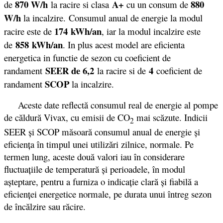
870 W/h
A+
880
de
la racire si clasa
cu un consum de
W/h
la incalzire. Consumul anual de energie la modul
174 kWh/an
racire este de
, iar la modul incalzire este
858 kWh/an
de
. In plus acest model are eficienta
energetica in functie de sezon cu coeficient de
SEER de 6,2
4
randament
la racire si de
coeficient de
SCOP
randament
la incalzire.
Aceste date reflectă consumul real de energie al pompe
de căldură Vivax, cu emisii de CO
mai scăzute. Indicii
2
SEER şi SCOP măsoară consumul anual de energie şi
eficienţa în timpul unei utilizări zilnice, normale. Pe
termen lung, aceste două valori iau în considerare
fluctuaţiile de temperatură şi perioadele, în modul
aşteptare, pentru a furniza o indicaţie clară şi fiabilă a
eficienţei energetice normale, pe durata unui întreg sezon
de încălzire sau răcire.