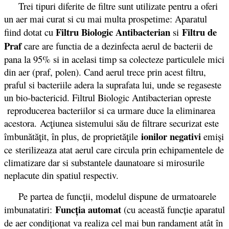
Trei tipuri diferite de filtre sunt utilizate pentru a oferi
un aer mai curat si cu mai multa prospetime: Aparatul
Filtru Biologic Antibacterian
Filtru de
fiind dotat cu
si
Praf
care are functia de a dezinfecta aerul de bacterii de
pana la 95% si in acelasi timp sa colecteze particulele mici
din aer (praf, polen). Cand aerul trece prin acest filtru,
praful si bacteriile adera la suprafata lui, unde se regaseste
un bio-bactericid. Filtrul Biologic Antibacterian opreste
reproducerea bacteriilor si ca urmare duce la eliminarea
acestora.
Ac
ţiunea sistemului său de filtrare securizat este
ionilor negativi
îmbunătăţi
t
, în plus, de proprietăţile
emişi
ce
sterilizeaza atat aerul care circula prin echipamentele de
climatizare dar si substantele daunatoare si mirosurile
neplacute din spatiul respectiv.
Pe partea de funcții, modelul dispune de urmatoarele
Funcţia automat
imbunatatiri:
(cu această funcţie aparatul
de aer condiţionat va realiza cel mai bun randament atât în