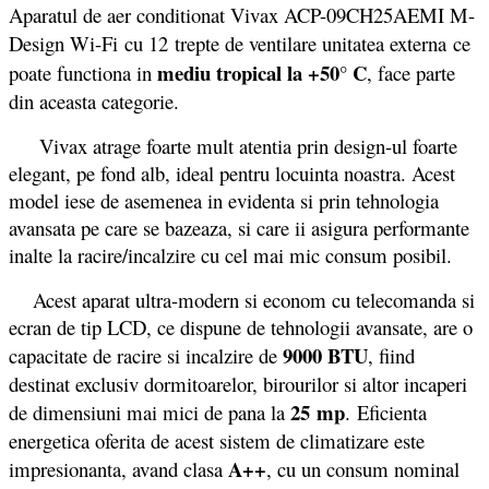
Aparatul de aer conditionat Vivax ACP-09CH25AEMI M-
Design Wi-Fi cu 12
trepte de ventilare unitatea externa
ce
mediu tropical la +50° C
poate functiona in
, face parte
din aceasta categorie.
Vivax atrage foarte mult atentia prin design-ul foarte
elegant, pe fond alb, ideal pentru locuinta noastra. Acest
model iese de asemenea in evidenta si prin tehnologia
avansata pe care se bazeaza, si care ii asigura performante
inalte la racire/incalzire cu cel mai mic consum posibil.
Acest aparat ultra-modern si econom cu telecomanda si
ecran de tip LCD, ce dispune de tehnologii avansate, are o
9000 BTU
capacitate de racire si incalzire de
, fiind
destinat exclusiv dormitoarelor, birourilor si altor incaperi
25 mp
de dimensiuni mai mici de pana la
. Eficienta
energetica oferita de acest sistem de climatizare este
A++
impresionanta, avand clasa
, cu un consum nominal