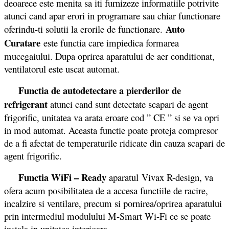
deoarece este menita sa iti furnizeze informatiile potrivite
atunci cand apar erori in programare sau chiar functionare
Auto
oferindu-ti solutii la erorile de functionare.
Curatare
este functia care impiedica formarea
mucegaiului. Dupa oprirea aparatului de aer conditionat,
ventilatorul este uscat automat.
Functia de autodetectare a pierderilor de
refrigerant
atunci cand sunt detectate scapari de agent
frigorific, unitatea va arata eroare cod ” CE ” si se va opri
in mod automat. Aceasta functie poate proteja compresor
de a fi afectat de temperaturile ridicate din cauza scapari de
agent frigorific.
Functia WiFi – Ready
aparatul
Vivax R-design, va
ofera acum posibilitatea de a accesa functiile de racire,
incalzire si ventilare, precum si pornirea/oprirea aparatului
prin intermediul modulului M-Smart Wi-Fi ce se poate
instala in unitatea interioara.