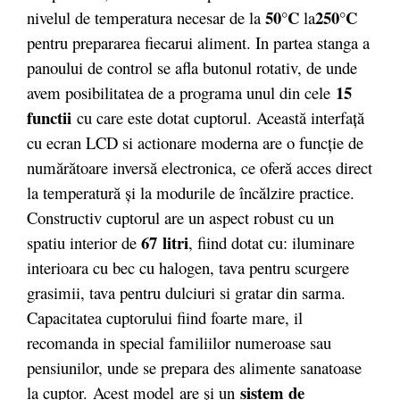
50°C
250°C
nivelul de temperatura necesar de la
la
pentru prepararea fiecarui aliment. In partea stanga a
panoului de control se afla butonul rotativ, de unde
15
avem posibilitatea de a programa unul din cele
functii
cu care este dotat cuptorul. Această interfaţă
cu ecran LCD si actionare moderna are o funcţie de
numărătoare inversă electronica, ce oferă acces direct
la temperatură şi la modurile de încălzire practice.
Constructiv cuptorul are un aspect robust cu un
67 litri
spatiu interior de
, fiind dotat cu: iluminare
interioara cu bec cu halogen, tava pentru scurgere
grasimii, tava pentru dulciuri si gratar din sarma.
Capacitatea cuptorului fiind foarte mare, il
recomanda in special familiilor numeroase sau
pensiunilor, unde se prepara des alimente sanatoase
sistem de
la cuptor. Acest model are şi un