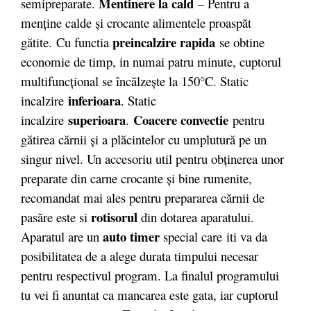
Mentinere la cald
semipreparate.
– Pentru a
menţine calde şi crocante alimentele proaspăt
preincalzire rapida
gătite. Cu functia
se obtine
economie de timp, in numai patru minute, cuptorul
multifuncţional se încălzeşte la 150°C. Static
inferioara
incalzire
. Static
superioara
Coacere convectie
incalzire
.
pentru
gătirea cărnii şi a plăcintelor cu umplutură pe un
singur nivel. Un accesoriu util pentru obţinerea unor
preparate din carne crocante şi bine rumenite,
recomandat mai ales pentru prepararea cărnii de
rotisorul
pasăre este si
din dotarea aparatului.
auto timer
Aparatul are un
special care iti va da
posibilitatea de a alege durata timpului necesar
pentru respectivul program. La finalul programului
tu vei fi anuntat ca mancarea este gata, iar cuptorul