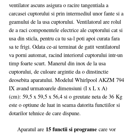
ventilator ascuns asigura o racire tangentiala a
carcasei cuptorului si prin intermediul unor fante si a
geamului de la usa cuptorului. Ventilatorul are rolul
de a raci componentele electrice ale cuptorului cat si
usa din sticla, pentru ca tu sa-l poti apoi curata fara
sa te frigi. Odata ce-ai terminat de gatit ventilatorul
va porni automat, racind interiorul cuptorului intr-un
timp foarte scurt. Manerul din inox de la usa
cuptorului, de culoare argintie da o dinstinctie
deosebita aparatului. Modelul Whirlpool AKZM 794
IX avand urmatoarele dimensiuni (I x L x A)
(cm): 59,5 x 59,5 x 56,4 si o greutate neta de 36
Kg
este o optiune de luat in seama datorita functiilor si
dotarilor tehnice de care dispune.
15 functii si programe
Aparatul are
care vor