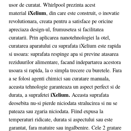
usor de curatat. Whirlpool prezinta acest
iXelium
material
, din care este construit, o inovatie
revolutionara, creata pentru a satisface pe oricine
apreciaza design-ul, frumusetea si facilitatea
curatarii. Prin aplicarea nanotehnologiei la otel,
curatarea aparatului cu suprafata iXelium este rapida
si usoara: suprafata respinge apa si previne atasarea
reziduurilor alimentare, facand indepartarea acestora
usoara si rapida, la o simpla trecere cu buretele. Fara
a se folosi agenti chimici sau curatare manuala,
aceasta tehnologie garanteaza un aspect perfect si de
iXelium.
durata, a suprafetei
Aceasta suprafata
deosebita
nu-si pierde niciodata stralucirea si nu se
pateaza sau zgaria niciodata. Fiind expusa la
temperaturi ridicate, durata si aspectului sau este
garantat, fara matuire sau ingalbenire. Cele 2 gratare