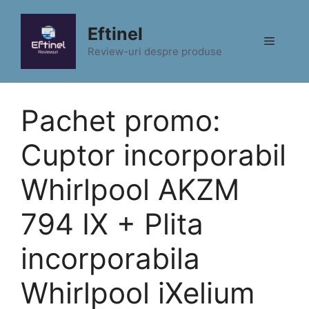
Sari
la
Eftinel
Meniu
conținut
Review-uri despre produse
Pachet promo:
Cuptor incorporabil
Whirlpool AKZM
794 IX + Plita
incorporabila
Whirlpool iXelium