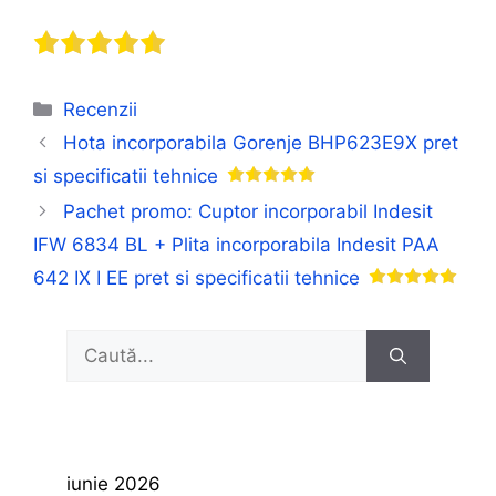
Categorii
Recenzii
Hota incorporabila Gorenje BHP623E9X pret
si specificatii tehnice
Pachet promo: Cuptor incorporabil Indesit
IFW 6834 BL + Plita incorporabila Indesit PAA
642 IX I EE pret si specificatii tehnice
Caută
după:
iunie 2026