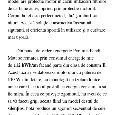
model are protectie motor in cazul imbacsiri filtrelor
de carbune activ, oprind prin protectie motorul.
Corpul hotei este perfect neted, fără şuruburi sau
nituri. Această soluţie constructiva înseamnă
siguranţă si eficienta sporită în utilizare şi o curăţare
mai uşoară.
Din punct de vedere energetic Pyramis Pendia
Matt se remarca prin consumul energetic mic
112 kWh/an
E
de
facand parte din clasa de consum
.
Acest lucru i se datoreaza motorului cu puterea de
110 W
din dotare, cu tehnologii de izolare fonice
unice care face totul posibil ca energie consumata sa
fie mica. În ceea ce priveşte zgomotul, nu aveţi de ce
să vă faceţi griji, acesta fiind un model destul de
silenţios
, hota produce un zgomot secvential de cele