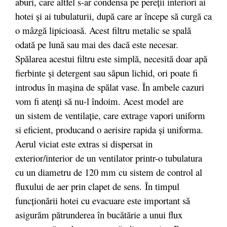
aburi, care altfel s-ar condensa pe pereţii interiori ai
hotei şi ai tubulaturii, după care ar începe să curgă ca
o mâzgă lipicioasă. Acest filtru metalic se spală
odată pe lună sau mai des dacă este necesar.
Spălarea acestui filtru este simplă, necesită doar apă
fierbinte şi detergent sau săpun lichid, ori poate fi
introdus în maşina de spălat vase. În ambele cazuri
vom fi atenţi să nu-l îndoim. Acest model are
un sistem de ventilaţie, care extrage vapori uniform
si eficient, producand o aerisire rapida şi uniforma.
Aerul viciat este extras si dispersat in
exterior/interior
de un ventilator printr-o tubulatura
cu un diametru de 120 mm cu sistem de control al
fluxului de aer prin clapet de sens. În timpul
funcţionării hotei cu evacuare este important să
asigurăm pătrunderea în bucătărie a unui flux