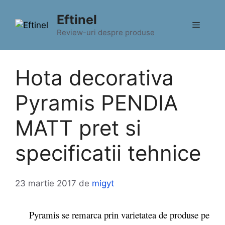
Sari
Eftinel
la
Meniu
conținut
Review-uri despre produse
Hota decorativa
Pyramis PENDIA
MATT pret si
specificatii tehnice
23 martie 2017
de
migyt
Pyramis se remarca prin varietatea de produse pe