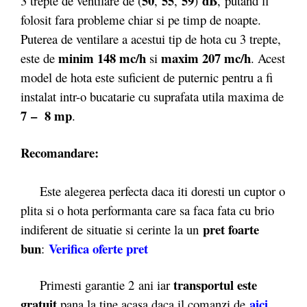
50
55
59
dB
3 trepte de ventilare de (
,
,
)
,
putand fi
folosit fara probleme chiar si pe timp de noapte.
Puterea de ventilare a acestui tip de hota cu 3 trepte,
minim 148 mc/h
maxim 207 mc/h
este de
si
. Acest
model de hota este suficient de puternic pentru a fi
instalat intr-o bucatarie cu suprafata utila maxima de
7 – 8 mp
.
Recomandare:
Este alegerea perfecta daca iti doresti un cuptor o
plita si o hota performanta care sa faca fata cu brio
pret foarte
indiferent de situatie si cerinte la un
bun
Verifica oferte pret
:
transportul este
Primesti garantie 2
ani iar
gratuit
aici
pana la tine acasa daca il comanzi de