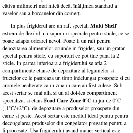
câţiva milimetri mai mică decât înălţimea standard a
vaselor sau a borcanelor din comerţ.
Multi Shelf
In plus frigiderul are un raft special,
extrem de flexibil, cu suporturi speciale pentru sticle, ce se
poate adapta oricarei nevoi. Poate fi un raft pentru
depozitarea alimentelor oriunde in frigider, sau un gratar
special pentru sticle, cu suporturi ce pot tine pana la 2
sticle. In partea inferioara a frigiderului se afla 2
compartimente etanse de depozitare al legumelor si
fructelor ce le pastreaza un timp indelungat proaspete si cu
aromele nealterate ca in ziua in care au fost culese. Sub
acest sertar se mai afla si un al doi-lea compartiment
Food Care Zone
0°C
specializat si etans
in jur de 0°C
(-1°C/+2°C), de depozitare a produselor proaspete din
carne si peste. Acest sertar este mediul ideal pentru pentru
decongelarea produselor din congelator pregatite pentru a
fi procesate. Usa frigiderului avand maner vertical este