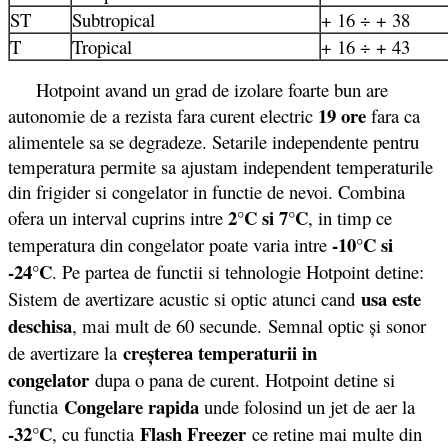
ST
Subtropical
+ 16 ÷ + 38
T
Tropical
+ 16 ÷ + 43
Hotpoint avand un grad de izolare foarte bun are
19 ore
autonomie de a rezista fara curent electric
fara ca
alimentele sa se degradeze. Setarile independente pentru
temperatura permite sa ajustam independent temperaturile
din frigider si congelator in functie de nevoi. Combina
2°C si 7°C
ofera un interval cuprins intre
, in timp ce
-10°C si
temperatura din congelator poate varia intre
-24°C
. Pe partea de functii si tehnologie Hotpoint detine:
usa este
Sistem de avertizare acustic si optic atunci cand
deschisa
, mai mult de 60 secunde. Semnal optic şi sonor
creşterea temperaturii in
de avertizare la
congelator
dupa o pana de curent. Hotpoint detine si
Congelare rapida
functia
unde folosind un jet de aer la
-32°C
Flash Freezer
, cu functia
ce retine mai multe din