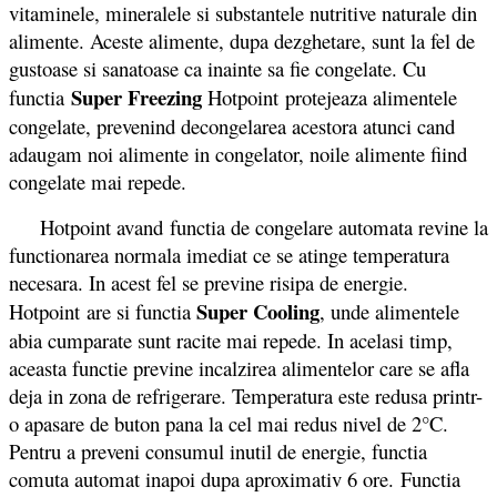
vitaminele, mineralele si substantele nutritive naturale din
alimente. Aceste alimente, dupa dezghetare, sunt la fel de
gustoase si sanatoase ca inainte sa fie congelate. Cu
Super Freezing
functia
Hotpoint protejeaza alimentele
congelate, prevenind decongelarea acestora atunci cand
adaugam noi alimente in congelator, noile alimente fiind
congelate mai repede.
Hotpoint avand functia de congelare automata revine la
functionarea normala imediat ce se atinge temperatura
necesara. In acest fel se previne risipa de energie.
Super Cooling
Hotpoint are si functia
, unde alimentele
abia cumparate sunt racite mai repede. In acelasi timp,
aceasta functie previne incalzirea alimentelor care se afla
deja in zona de refrigerare. Temperatura este redusa printr-
o apasare de buton pana la cel mai redus nivel de 2°C.
Pentru a preveni consumul inutil de energie, functia
comuta automat inapoi dupa aproximativ 6 ore. Functia