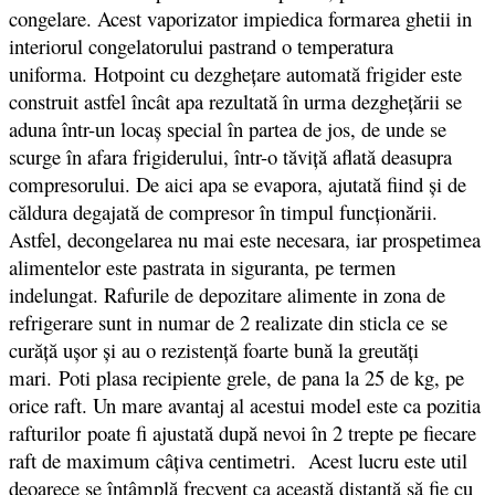
congelare. Acest vaporizator impiedica formarea ghetii in
interiorul congelatorului pastrand o temperatura
uniforma. Hotpoint cu dezgheţare automată frigider este
construit astfel încât apa rezultată în urma dezgheţării se
aduna într-un locaş special în partea de jos, de unde se
scurge în afara frigiderului, într-o tăviţă aflată deasupra
compresorului. De aici apa se evapora, ajutată fiind şi de
căldura degajată de compresor în timpul funcţionării.
Astfel, decongelarea nu mai este necesara, iar prospetimea
alimentelor este pastrata in siguranta, pe termen
indelungat. Rafurile de depozitare alimente in zona de
refrigerare sunt in numar de 2 realizate din sticla ce se
curăță ușor și au o rezistență foarte bună la greutăți
mari. Poti plasa recipiente grele, de pana la 25 de kg, pe
orice raft. Un mare avantaj al acestui model este ca pozitia
rafturilor poate fi ajustată după nevoi în 2 trepte pe fiecare
raft de maximum câţiva centimetri. Acest lucru este util
deoarece se întâmplă frecvent ca această distanţă să fie cu