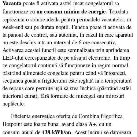
Vacanta
poate fi activata astfel incat congelatorul sa
un consum minim de energie
functioneze cu
. Totodata
reprezinta o solutie ideala pentru perioadele vacantelor, in
week-end sau pe durata noptii. Functia poate fi activata de
la panoul de control, sau automat, in cazul in care aparatul
nu este deschis intr-un interval de 6 ore consecutiv.
Activarea acestei functii este semnalizata prin aprinderea
LED-ului corespunzator de pe afisajul electronic. În timp
ce congelatorul continuă să funcţioneze în regim normal,
păstrând alimentele congelate pentru când vă întoarceţi,
secţiunea goală a frigiderului este reglată la o temperatură
de repaus care permite uşii să stea închisă (păstrând astfel
interiorul curat), fără formare de mucegai sau mirosuri
neplăcute.
Eficienta energetica oferita de Combina frigorifica
A+
Hotpoint este foarte buna, avand clasa
, cu un
438 kWh/an
consum anual de
.
Acest lucru i se datoreaza