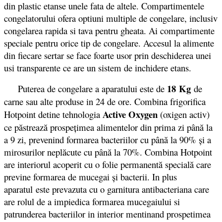
din plastic etanse unele fata de altele. Compartimentele
congelatorului ofera optiuni multiple de congelare, inclusiv
congelarea rapida si tava pentru gheata. Ai compartimente
speciale pentru orice tip de congelare. Accesul la alimente
din fiecare sertar se face foarte usor prin deschiderea unei
usi transparente ce are un sistem de inchidere etans.
18 Kg
Puterea de congelare a aparatului este de
de
carne sau alte produse in 24 de ore. Combina frigorifica
Active Oxygen
Hotpoint detine tehnologia
(oxigen activ)
ce păstrează prospeţimea alimentelor din prima zi până la
a 9 zi, prevenind formarea bacteriilor cu până la 90% şi a
mirosurilor neplăcute cu până la 70%. Combina Hotpoint
are interiorul acoperit cu o folie permanentă specială care
previne formarea de mucegai şi bacterii. In plus
aparatul este prevazuta cu o garnitura antibacteriana care
are rolul de a impiedica formarea mucegaiului si
patrunderea bacteriilor in interior mentinand prospetimea