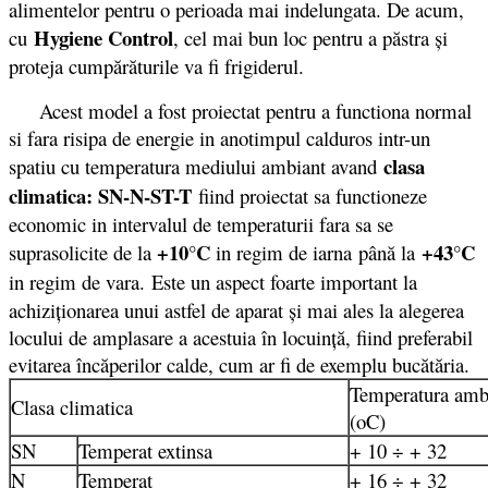
alimentelor pentru o perioada mai indelungata. De acum,
Hygiene Control
cu
, cel mai bun loc pentru a păstra şi
proteja cumpărăturile va fi frigiderul.
Acest model a fost proiectat pentru a functiona normal
si fara risipa de energie in anotimpul calduros intr-un
clasa
spatiu cu temperatura mediului ambiant avand
climatica: SN-N-ST-T
fiind proiectat sa functioneze
economic in intervalul de temperaturii fara sa se
+10°C
+43°C
suprasolicite de la
in regim de iarna
până la
in regim de vara.
Este un aspect foarte important la
achiziţionarea unui astfel de aparat şi mai ales la alegerea
locului de amplasare a acestuia în locuinţă, fiind preferabil
evitarea încăperilor calde, cum ar fi de exemplu bucătăria.
Temperatura amb
Clasa climatica
(oC)
SN
Temperat extinsa
+ 10 ÷ + 32
N
Temperat
+ 16 ÷ + 32