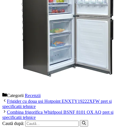
Categorii
Recenzii
Frigider cu doua usi Hotpoint ENXTY19222XFW pret si
specificatii tehnice
Combina frigorifica Whirlpool BSNF 8101 OX AQ pret si
specificatii tehnice
Caută după: