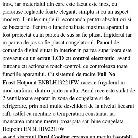
inox, iar materialul din care este facut este inox, cu
picioruse reglabile foarte elegant, simplu si cu un aspect
modern. Liniile simple il recomanda pentru absolut ori si
ce bucatarie. Pentru o functionalitate maxima aparatul a
fost proiectat ca in partea de sus sa fie plasat frigiderul iar
in partea de jos sa fie plasat congelatorul. Panoul de
comanda digital situat in interior in partea superioara este
ecran LCD
control electronic
prevazut cu un
cu
, avand
butoane cu actionare touch-control, ce controleaza toate
Full
No
functiile aparatului. Cu sistemul de racire
Frost
Hotpoint ENBLH19221FW raceste frigiderul in
mod uniform, dintr-o parte in alta. Aerul rece este suflat de
2 ventilatoare separat in zona de congelare si de
refrigerare, prin mai multe deschideri de la nivelul fiecarui
raft, astfel ca mentine o temperatura constanta, iar
mancarea ramane mereu proaspata sau bine congelata.
Hotpoint ENBLH19221FW
Dual Cooling
avand sistemul
creeaza un mediu favorabil