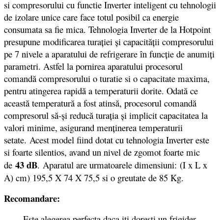
si compresorului cu functie Inverter inteligent cu tehnologii
de izolare unice care face totul posibil ca energie
consumata sa fie mica. Tehnologia Inverter de la Hotpoint
presupune modificarea turației și capacității compresorului
pe 7 nivele a aparatului de refrigerare în funcție de anumiți
parametri. Astfel la pornirea aparatului procesorul
comandă compresorului o turatie si o capacitate maxima,
pentru atingerea rapidă a temperaturii dorite. Odată ce
această temperatură a fost atinsă, procesorul comandă
compresorul să-și reducă turația și implicit capacitatea la
valori minime, asigurand menținerea temperaturii
setate. Acest model fiind dotat cu tehnologia Inverter este
si foarte silentios, avand un nivel de zgomot foarte mic
43 dB
de
. Aparatul are urmatoarele dimensiuni: (I x L x
A) cm) 195,5 X 74 X 75,5 si o greutate de 85 Kg.
Recomandare:
Este alegerea perfecta daca iti doresti un frigider