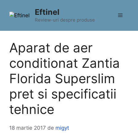
Sari
Eftinel
la
Meniu
conținut
Review-uri despre produse
Aparat de aer
conditionat Zantia
Florida Superslim
pret si specificatii
tehnice
18 martie 2017
de
migyt