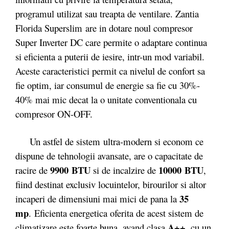
programul utilizat sau treapta de ventilare. Zantia
Florida Superslim are in dotare noul compresor
Super Inverter DC care permite o adaptare continua
si eficienta a puterii de iesire, intr-un mod variabil.
Aceste caracteristici permit ca nivelul de confort sa
fie optim, iar consumul de energie sa fie cu 30%-
40% mai mic decat la o unitate conventionala cu
compresor ON-OFF.
Un astfel de sistem ultra-modern si econom ce
dispune de tehnologii avansate, are o capacitate de
9900
BTU
10000 BTU
racire de
si de incalzire de
,
fiind destinat exclusiv locuintelor, birourilor si altor
35
incaperi de dimensiuni mai mici de pana la
mp
. Eficienta energetica oferita de acest sistem de
A++
climatizare este foarte buna, avand clasa
, cu un