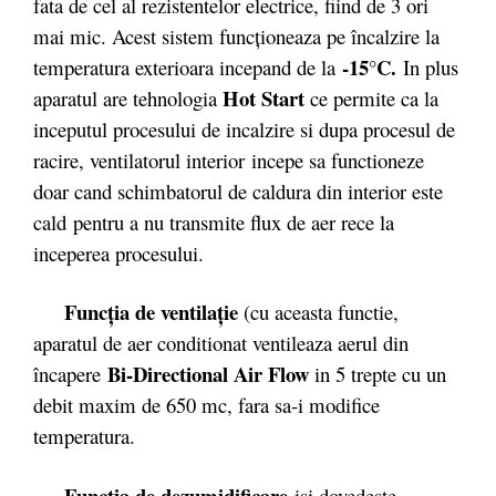
fata de cel al rezistentelor electrice, fiind de 3 ori
mai mic. Acest sistem funcționeaza pe încalzire la
-15°C.
temperatura exterioara incepand de la
In plus
Hot Start
aparatul are tehnologia
ce permite ca la
inceputul procesului de incalzire si dupa procesul de
racire, ventilatorul interior incepe sa functioneze
doar cand schimbatorul de caldura din interior este
cald pentru a nu transmite flux de aer rece la
inceperea procesului.
Funcţia de ventilaţie
(cu aceasta functie,
aparatul de aer conditionat ventileaza aerul din
Bi-Directional Air Flow
încapere
in 5 trepte cu un
debit maxim de 650 mc, fara sa-i modifice
temperatura.
Functia de dezumidificare
isi dovedeste