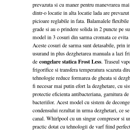
prevazuta si cu maner pentru manevrarea mai u
dintr-o locatie in alta locatie lada are prevazu
picioare reglabile in fata. Balamalele flexibil
grade si au o prindere solida in 2 puncte pe su
model in 3 cosuri din sarma cromata ce evita lip
Aceste cosuri de sarma sunt detasabile, prin i
usurand in plus dezghetarea manuala a lazi f
congelare statica Frost Less
de
. Traseul vapo
frigorifice si transfera temperatura scazuta dire
tehnologie reduce formarea de gheata si dezgh
fi necesar mai putin efort la dezghetare, cu s
protectie eficienta antibacteriana, garnitura d
bacteriilor. Acest model cu sistem de decongel
condensului rezultat in urma dezghetari, ce se 
canal. Whirlpool cu un singur compresor si un s
practic dotat cu tehnologii de varf fiind perf