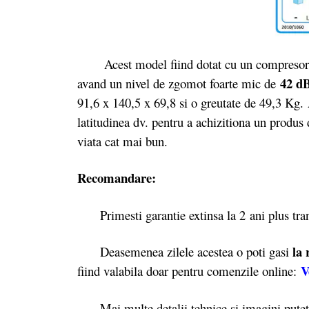
Acest model fiind dotat cu un compresor bun
42 d
avand un nivel de zgomot foarte mic de
91,6 x 140,5 x 69,8 si o greutate de 49,3 Kg. A
latitudinea dv. pentru a achizitiona un produs
viata cat mai bun.
Recomandare:
Primesti garantie extinsa la 2
ani plus tr
la 
Deasemenea zilele acestea o poti gasi
V
fiind valabila doar pentru comenzile online:
Mai multe detalii tehnice si imagini puteti