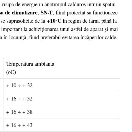
a risipa de energie in anotimpul calduros intr-un spatiu
sa de climatizare
SN-T
,
,
fiind proiectat sa functioneze
+10°C
 se suprasolicite de la
in regim de iarna
până la
 important la achiziţionarea unui astfel de aparat şi mai
 în locuinţă, fiind preferabil evitarea încăperilor calde,
Temperatura ambianta
(oC)
+ 10 ÷ + 32
+ 16 ÷ + 32
+ 16 ÷ + 38
+ 16 ÷ + 43