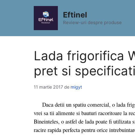
Sari
la
Eftinel
conținut
Review-uri despre produse
Lada frigorifica
pret si specificat
11 martie 2017
de
migyt
Daca detii un spatiu comercial, o lada frig
vrei sa tii alimente si bauturi racoritoare la re
Bineinteles, o astfel de lada poate fi utilizata
racire rapida perfecta pentru orice intrebuintar