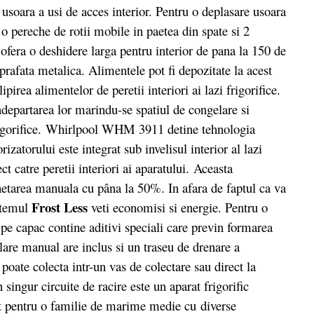
soara a usi de acces interior. Pentru o deplasare usoara
t o pereche de rotii mobile in paetea din spate si 2
e ofera o deshidere larga pentru interior de pana la 150 de
prafata metalica. Alimentele pot fi depozitate la acest
irea alimentelor de peretii interiori ai lazi frigorifice.
ndepartarea lor marindu-se spatiul de congelare si
rigorifice. Whirlpool WHM 3911 detine tehnologia
rizatorului este integrat sub invelisul interior al lazi
ct catre peretii interiori ai aparatului. Aceasta
etarea manuala cu pâna la 50%. In afara de faptul ca va
Frost Less
istemul
veti economisi si energie. Pentru o
e pe capac contine aditivi speciali care previn formarea
are manual are inclus si un traseu de drenare a
poate colecta intr-un vas de colectare sau direct la
ingur circuite de racire este un aparat frigorific
ect pentru o familie de marime medie cu diverse