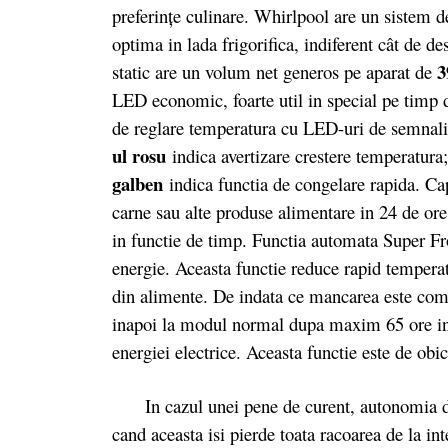
preferințe culinare. Whirlpool are un sistem d
optima in lada frigorifica, indiferent cât de d
3
static are un volum net generos pe aparat de
LED economic, foarte util in special pe timp 
de reglare temperatura cu LED-uri de semnaliz
ul rosu
indica avertizare crestere temperatura
galben
indica functia de congelare rapida. Ca
carne sau alte produse alimentare in 24 de ore,
in functie de timp. Functia automata Super Fr
energie. Aceasta functie reduce rapid tempera
din alimente. De indata ce mancarea este com
inapoi la modul normal dupa maxim 65 ore in f
energiei electrice. Aceasta functie este de obic
In cazul unei pene de curent, autonomia de
cand aceasta isi pierde toata racoarea de la i