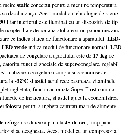
static
e racire
conceput pentru a mentine temperatura
es se deschide ușa. Acest model cu tehnologie de racire
90 l
iar interiorul este iluminat cu un dispozitiv de tip
de noapte. La exterior aparatul are si un panou mecanic
LED-
are ce indica starea de functionare a aparatului.
LED verde
LED
;
indica modul de functionare normal;
17 Kg
pacitatea de congelare a aparatului este de
de
 datorita functiei speciale de super-congelare, reglabil
ost realizeaza congelarea simpla si economiseste
-32°C
tura la
si astfel aerul rece pastreaza vitaminele
plet inghetata, functia automata Super Frost comuta
unctie de incarcatura, si astfel ajuta la economisirea
ei folosita pentru a ingheta cantitati mari de alimente.
45 de ore
 refrigerare dureaza pana la
, timp pana
nterior si se dezgheata. Acest model cu un compresor a