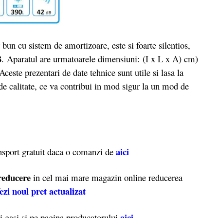
 cu sistem de amortizoare, este si foarte silentios,
B
. Aparatul are urmatoarele dimensiuni: (I x L x A) cm)
ceste prezentari de date tehnice sunt utile si lasa la
 de calitate, ce va contribui in mod sigur la un mod de
aici
ansport gratuit daca o comanzi de
reducere
in cel mai mare magazin online reducerea
ezi noul pret actualizat
aici
 gasi si pe pagina producatorului