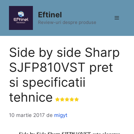
Sari
la
Eftinel
Meniu
conținut
Review-uri despre produse
Side by side Sharp
SJFP810VST pret
si specificatii
tehnice
10 martie 2017
de
migyt
Side by Side Sharp SJFP810VST este alegerea