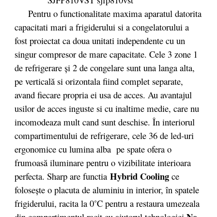
Pentru o functionalitate maxima aparatul datorita
capacitati mari a frigiderului si a congelatorului a
fost proiectat ca doua unitati independente cu un
singur compresor de mare capacitate. Cele 3 zone 1
de refrigerare şi 2 de congelare sunt una langa alta,
pe verticală si orizontala fiind complet separate,
avand fiecare propria ei usa de acces. Au avantajul
usilor de acces inguste si cu inaltime medie, care nu
incomodeaza mult cand sunt deschise. În interiorul
compartimentului de refrigerare, cele 36 de led-uri
ergonomice cu lumina alba pe spate ofera o
frumoasă iluminare pentru o vizibilitate interioara
Hybrid Cooling
perfecta. Sharp are functia
ce
foloseşte o placuta de aluminiu in interior, în spatele
frigiderului, racita la 0˚C pentru a restaura umezeala
No
din compartimentul racit cu ajutorul tehnologiei