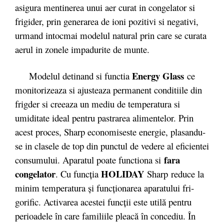
asigura mentinerea unui aer curat in congelator si
frigider, prin generarea de ioni pozitivi si negativi,
urmand intocmai modelul natural prin care se curata
aerul in zonele impadurite de munte.
Energy Glass
Modelul detinand si functia
ce
monitorizeaza si ajusteaza permanent conditiile din
frigder si creeaza un mediu de temperatura si
umiditate ideal pentru pastrarea alimentelor. Prin
acest proces, Sharp economiseste energie, plasandu-
se in clasele de top din punctul de vedere al eficientei
fara
consumului. Aparatul poate functiona si
congelator
HO­LIDAY
. Cu funcţia
Sharp re­duce la
minim tem­pe­ratura şi func­­­ţionarea a­pa­ratului fri­­
gorific. Ac­tivarea acestei funcţii este utilă pentru
perioadele în care familiile pleacă în concediu. În