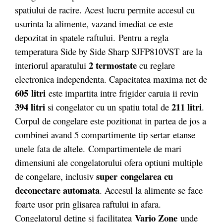
spatiului de racire. Acest lucru permite accesul cu
usurinta la alimente, vazand imediat ce este
depozitat in spatele raftului. Pentru a regla
temperatura Side by Side Sharp SJFP810VST are la
2 termostate
interiorul aparatului
cu reglare
electronica independenta. Capacitatea maxima net de
605 litri
este impartita intre frigider caruia ii revin
394 litri
211 litri
si congelator cu un spatiu total de
.
Corpul de congelare este pozitionat in partea de jos a
combinei avand 5 compartimente tip sertar etanse
unele fata de altele. Compartimentele de mari
dimensiuni ale congelatorului ofera optiuni multiple
super
congelarea cu
de congelare, inclusiv
deconectare automata
. Accesul la alimente se face
foarte usor prin glisarea raftului in afara.
Vario Zone
Congelatorul detine si facilitatea
unde