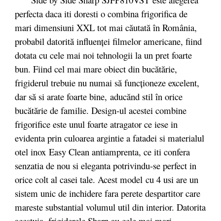
perfecta daca iti doresti o combina frigorifica de
mari dimensiuni XXL tot mai căutată în România,
probabil datorită influenţei filmelor americane, fiind
dotata cu cele mai noi tehnologii la un pret foarte
bun. Fiind cel mai mare obiect din bucătărie,
frigiderul trebuie nu numai să funcţioneze excelent,
dar să si arate foarte bine, aducănd stil în orice
bucătărie de familie. Design-ul acestei combine
frigorifice este unul foarte atragator ce iese in
evidenta prin culoarea argintie a fatadei si materialul
otel inox Easy Clean antiamprenta, ce iti confera
senzatia de nou si eleganta potrivindu-se perfect in
orice colt al casei tale. Acest model cu 4 usi are un
sistem unic de inchidere fara perete despartitor care
mareste substantial volumul util din interior. Datorita
acestuia, frigiderele Sharp au cele mai mari