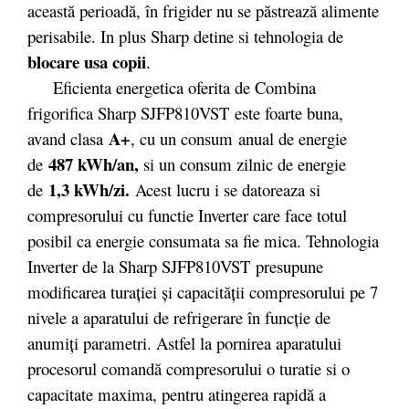
această pe­­rioadă, în fri­gider nu se păstrează alimente
perisabile. In plus Sharp detine si tehnologia de
blocare usa copii
.
Eficienta energetica oferita de Combina
frigorifica Sharp SJFP810VST este foarte buna,
A+
avand clasa
, cu un consum anual de energie
487 kWh/an,
de
si un consum zilnic de energie
1,3 kWh/zi.
de
Acest lucru i se datoreaza si
compresorului cu functie Inverter care face totul
posibil ca energie consumata sa fie mica. Tehnologia
Inverter de la Sharp SJFP810VST presupune
modificarea turației și capacității compresorului pe 7
nivele a aparatului de refrigerare în funcție de
anumiți parametri. Astfel la pornirea aparatului
procesorul comandă compresorului o turatie si o
capacitate maxima, pentru atingerea rapidă a