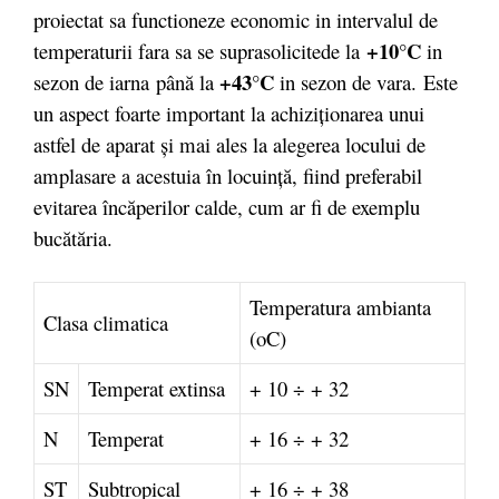
proiectat sa functioneze economic in intervalul de
+10°C
temperaturii fara sa se suprasolicitede la
in
+43°C
sezon de iarna
până la
in sezon de vara.
Este
un aspect foarte important la achiziţionarea unui
astfel de aparat şi mai ales la alegerea locului de
amplasare a acestuia în locuinţă, fiind preferabil
evitarea încăperilor calde, cum ar fi de exemplu
bucătăria.
Temperatura ambianta
Clasa climatica
(oC)
SN
Temperat extinsa
+ 10 ÷ + 32
N
Temperat
+ 16 ÷ + 32
ST
Subtropical
+ 16 ÷ + 38