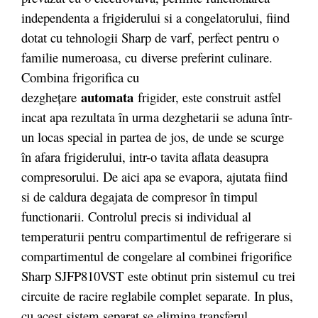
independenta a frigiderului si a congelatorului, fiind
dotat cu tehnologii Sharp de varf, perfect pentru o
familie numeroasa, cu diverse preferint culinare.
Combina frigorifica cu
automata
dezgheţare
frigider, este construit astfel
incat apa rezultata în urma dezghetarii se aduna într-
un locas special in partea de jos, de unde se scurge
în afara frigiderului, intr-o tavita aflata deasupra
compresorului. De aici apa se evapora, ajutata fiind
si de caldura degajata de compresor în timpul
functionarii. Controlul precis si individual al
temperaturii pentru compartimentul de refrigerare si
compartimentul de congelare al combinei frigorifice
Sharp SJFP810VST este obtinut prin sistemul cu trei
circuite de racire reglabile complet separate. In plus,
cu acest sistem separat se elimina transferul