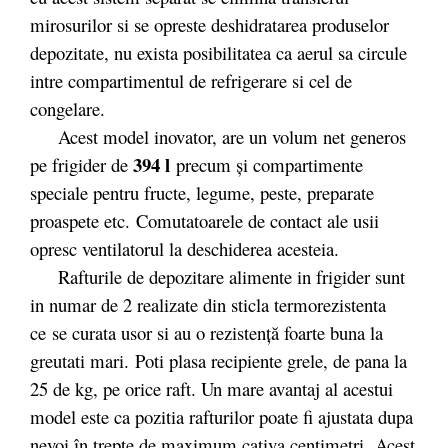
mirosurilor si se opreste deshidratarea produselor
depozitate, nu exista posibilitatea ca aerul sa circule
intre compartimentul de refrigerare si cel de
congelare.
Acest model inovator, are un volum net generos
394 l
pe frigider de
precum și compartimente
speciale pentru fructe, legume, peste, preparate
proaspete etc. Comutatoarele de contact ale usii
opresc ventilatorul la deschiderea acesteia.
Rafturile de depozitare alimente in frigider sunt
in numar de 2 realizate din sticla termorezistenta
ce se curata usor si au o rezistență foarte buna la
greutati mari. Poti plasa recipiente grele, de pana la
25 de kg, pe orice raft. Un mare avantaj al acestui
model este ca pozitia rafturilor poate fi ajustata dupa
nevoi în trepte de maximum cativa centimetri. Acest