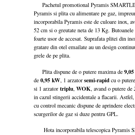
Pachetul promotional Pyramis SMARTLINE 
Pyramis si plita cu alimentare pe gaz, impreun
incorporabila Pyramis este de culoare inox, 
52 cm si o greutate neta de 13 Kg. Butoanele de
foarte usor de accesat. Suprafata plitei din in
gratare din otel emailate au un design continuu,
grele de pe plita.
9,0
Plita dispune de o putere maxima de
0,95 kW
semi-rapid
de
, 1 arzator
cu o puter
triplu
WOK
si 1 arzator
,
, avand o putere de
in cazul stingerii accidentale a flacarii. Astfe
cu control mecanic dispune de aprindere electr
scurgerilor de gaz si duze pentru GPL.
Hota incorporabila telescopica Pyramis SL