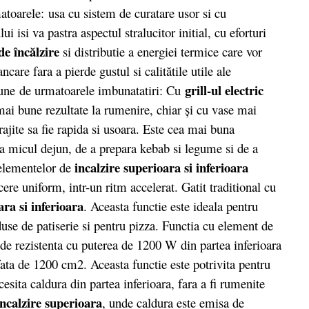
atoarele: usa cu sistem de curatare usor si cu
ui isi va pastra aspectul stralucitor initial, cu eforturi
de încălzire
si distributie a energiei termice care vor
ncare fara a pierde gustul si calitătile utile ale
grill-ul electric
pune de urmatoarele imbunatatiri: Cu
mai bune rezultate la rumenire, chiar şi cu vase mai
ajite sa fie rapida si usoara. Este cea mai buna
la micul dejun, de a prepara kebab si legume si de a
incalzire superioara si inferioara
 elementelor de
re uniform, intr-un ritm accelerat. Gatit traditional cu
ara si inferioara
. Aceasta functie este ideala pentru
oduse de patiserie si pentru pizza. Functia cu element de
 de rezistenta cu puterea de 1200 W din partea inferioara
ata de 1200 cm2. Aceasta functie este potrivita pentru
esita caldura din partea inferioara, fara a fi rumenite
incalzire superioara
, unde caldura este emisa de