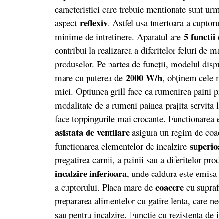
caracteristici care trebuie mentionate sunt urm
reflexiv
aspect
. Astfel usa interioara a cuptorul
5 functii 
minime de intretinere. Aparatul are
contribui la realizarea a diferitelor feluri de ma
produselor. Pe partea de funcții, modelul dis
2000 W/h
mare cu puterea de
, obţinem cele 
mici. Optiunea grill face ca rumenirea paini pr
modalitate de a rumeni painea prajita servita 
face toppingurile mai crocante. Functionarea
asistata de ventilare
asigura un regim de coace
superio
functionarea elementelor de incalzire
pregatirea carnii, a painii sau a diferitelor pr
incalzire inferioara
, unde caldura este emisa
coacere
a cuptorului. Placa mare de
cu supraf
prepararea alimentelor cu gatire lenta, care nec
sau pentru incalzire. Functie cu rezistenta de