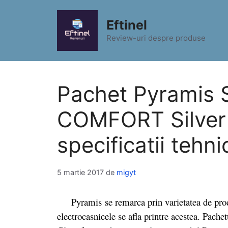
Sari
la
Eftinel
conținut
Review-uri despre produse
Pachet Pyramis
COMFORT Silver 
specificatii tehni
5 martie 2017
de
migyt
Pyramis se remarca prin varietatea de produse
electrocasnicele se afla printre acestea. 