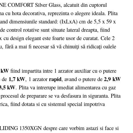
COMFORT Silver Glass, alcatuit din cuptorul
a cu hota decorativa, reprezinta o alegere ideala. Plita
avand dimensiunile standard: (IxLxA) cm de 5,5 x 59 x
 control rotative sunt situate lateral dreapta, fiind
ox cu design elegant este foarte usor de curatat. Cele 2
 fără a mai fi necesar să vă chinuiţi să ridicaţi oalele
5 kW
fiind impartita intre 1 arzator auxiliar cu o putere
1,7 kW
rapid
2,9 kW
e de
, 1 arzator
, avand o putere de
3,5 kW
. Plita va intrerupe imediat alimentarea cu gaz
l, procesul de preparare se va desfasura in siguranta. Plita
ica, fiind dotata si cu sistemul special impotriva
IDING 1350XGN despre care vorbim astazi si face si