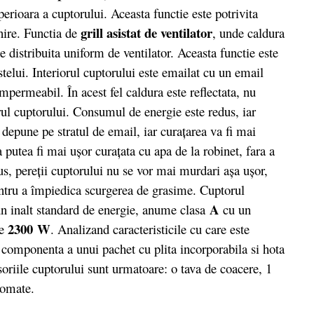
erioara a cuptorului. Aceasta functie este potrivita
grill asistat de ventilator
nire. Functia de
, unde caldura
e distribuita uniform de ventilator. Aceasta functie este
telui. Interiorul cuptorului este emailat cu un email
impermeabil. În acest fel caldura este reflectata, nu
orul cuptorului. Consumul de energie este redus, iar
 depune pe stratul de email, iar curaţarea va fi mai
 putea fi mai ușor curațata cu apa de la robinet, fara a
us, pereții cuptorului nu se vor mai murdari așa ușor,
entru a împiedica scurgerea de grasime. Cuptorul
A
un inalt standard de energie, anume clasa
cu un
2300
W
de
. Analizand caracteristicile cu care este
e componenta a unui pachet cu plita incorporabila si hota
soriile cuptorului sunt urmatoare: o tava de coacere, 1
romate.