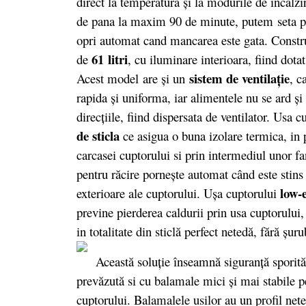
direct la temperatură şi la modurile de încălzi
de pana la maxim 90 de minute, putem seta porn
opri automat cand mancarea este gata. Construc
61 litri
de
, cu iluminare interioara, fiind dota
sistem de ventilaţie
Acest model are şi un
, c
rapida şi uniforma, iar alimentele nu se ard şi
direcţiile, fiind dispersata de ventilator. Usa 
de sticla
ce asigua o buna izolare termica, in p
carcasei cuptorului si prin intermediul unor fa
pentru răcire porneşte automat când este stins
low-
exterioare ale cuptorului. Uşa cuptorului
previne pierderea caldurii prin usa cuptorului,
in totalitate din sticlă perfect netedă, fără şuru
Această soluţie înseamnă siguranţă sporită î
prevăzută si cu balamale mici şi mai stabile pe
cuptorului. Balamalele usilor au un profil neted