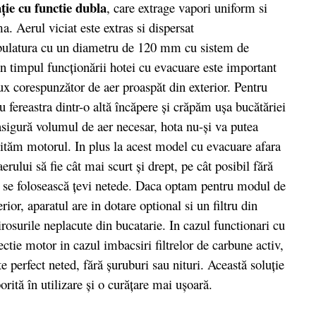
aţie cu functie dubla
, care extrage vapori uniform si
a. Aerul viciat este extras si dispersat
tubulatura cu un diametru de 120 mm cu sistem de
 În timpul funcţionării hotei cu evacuare este important
ux corespunzător de aer proaspăt din exterior. Pentru
fereastra dintr-o altă încăpere şi crăpăm uşa bucătăriei
asigură volumul de aer necesar, hota nu-şi va putea
cităm motorul. In plus la acest model cu evacuare afara
rului să fie cât mai scurt şi drept, pe cât posibil fără
să se folosească ţevi netede. Daca optam pentru modul de
rior, aparatul are in dotare optional si un filtru din
irosurile neplacute din bucatarie. In cazul functionari cu
ctie motor in cazul imbacsiri filtrelor de carbune activ,
e perfect neted, fără şuruburi sau nituri. Această soluţie
orită în utilizare şi o curăţare mai uşoară.