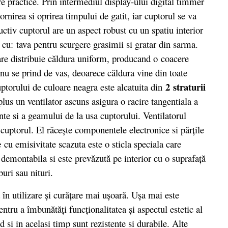
re practice. Prin intermediul display-ului digital timmer
irea si oprirea timpului de gatit, iar cuptorul se va
tiv cuptorul are un aspect robust cu un spatiu interior
t cu: tava pentru scurgere grasimii si gratar din sarma.
are distribuie căldura uniform, producand o coacere
 nu se prind de vas, deoarece căldura vine din toate
2 straturii
cuptorului de culoare neagra este alcatuita din
lus un ventilator ascuns asigura o racire tangentiala a
nte si a geamului de la usa cuptorului. Ventilatorul
 cuptorul. El răceşte componentele electronice si părţile
e
cu emisivitate scazuta este o sticla speciala care
 demontabila si este prevăzută pe interior cu o suprafaţă
buri sau nituri.
n utilizare şi curăţare mai uşoară. Uşa mai este
ntru a îmbunătăţi funcţionalitatea şi aspectul estetic al
 si in acelasi timp sunt rezistente si durabile. Alte