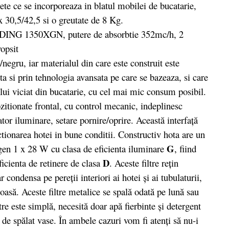
rete ce se incorporeaza in blatul mobilei de bucatarie,
 30,5/42,5 si o greutate de 8 Kg.
gru, iar materialul din care este construit este
 si prin tehnologia avansata pe care se bazeaza, si care
ului viciat din bucatarie, cu cel mai mic consum posibil.
tionate frontal, cu control mecanic, indeplinesc
ator iluminare, setare pornire/oprire. Această interfaţă
tionarea hotei in bune conditii. Constructiv hota are un
G
ogen 1 x 28 W cu clasa de eficienta iluminare
, fiind
D
ficienta de retinere de clasa
. Aceste filtre reţin
r condensa pe pereţii interiori ai hotei şi ai tubulaturii,
oasă. Aceste filtre metalice se spală odată pe lună sau
tre este simplă, necesită doar apă fierbinte şi detergent
a de spălat vase. În ambele cazuri vom fi atenţi să nu-i