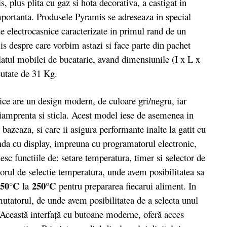
 plus plita cu gaz si hota decorativa, a castigat in
importanta. Produsele Pyramis se adreseaza in special
de electrocasnice caracterizate in primul rand de un
is despre care vorbim astazi si face parte din pachet
blatul mobilei de bucatarie, avand dimensiunile (I x L x
eutate de 31 Kg.
 are un design modern, de culoare gri/negru, iar
ntiamprenta si sticla. Acest model iese de asemenea in
bazeaza, si care ii asigura performante inalte la gatit cu
a cu display, impreuna cu programatorul electronic,
sc functiile de: setare temperatura, timer si selector de
orul de selectie temperatura, unde avem posibilitatea sa
50°C
250°C
la
pentru prepararea fiecarui aliment. In
mutatorul, de unde avem posibilitatea de a selecta unul
 Această interfaţă cu butoane moderne, oferă acces