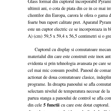
Glass format din cuptorul incorporabil Pyramis,
ultimii ani, o cota de piata din ce in ce mai 
clientilor din Europa, carora le ofera o gama 
foarte bun raport calitate pret. Aparatul Pyram
este un cuptor electric ce se incorporeaza in 
A) (cm) 59,5 x 59,4 x 56,5 centimetri si o gr
Cuptorul cu display si comutatoare mecanice
materialul din care este construit este inox a
evidenta si prin tehnologia avansata pe care se 
cel mai mic consum posibil. Panoul de comand
actionat de doua comutatoare clasice, indepline
programe. In dreapta panoului se afla comutat
selectam nivelul de temperatura necesar de la
partea stanga a panoului de control se afla co
5 functii
din cele
cu care este dotat cuptorul.