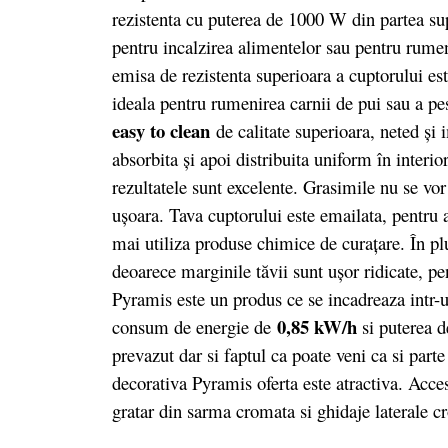
rezistenta cu puterea de 1000 W din partea sup
pentru incalzirea alimentelor sau pentru rume
emisa de rezistenta superioara a cuptorului est
ideala pentru rumenirea carnii de pui sau a pes
easy to clean
de calitate superioara, neted şi 
absorbita şi apoi distribuita uniform în interi
rezultatele sunt excelente. Grasimile nu se vor
uşoara. Tava cuptorului este emailata, pentru a
mai utiliza produse chimice de curațare. În pl
deoarece marginile tăvii sunt ușor ridicate, p
Pyramis este un produs ce se incadreaza intr-
0,85 kW/h
consum de energie de
si puterea 
prevazut dar si faptul ca poate veni ca si part
decorativa Pyramis oferta este atractiva. Acce
gratar din sarma cromata si ghidaje laterale c