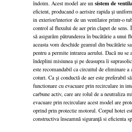
sistem de ventil
îndoim. Acest model are un
eficient, producand o aerisire rapida şi uniform
in exterior/interior
de un ventilator printr-o 
control al fluxului de aer prin clapet de sens.
să asigurăm pătrunderea în bucătărie a unui fl
aceasta vom deschide geamul din bucătărie sau 
pentru a permite intrarea aerului. Dacă nu se 
îndeplini misiunea şi pe deasupra îi suprasoli
este recomandabil ca circuitul de eliminare a ae
coturi. Ca şi conductă de aer este preferabil 
functionare cu evacuare prin recirculare in inte
carbune activ, care are rolul de a neutraliza m
evacuare prin recirculare acest model are prote
oprind prin protectie motorul. Corpul hotei est
constructiva înseamnă siguranţă si eficienta sp