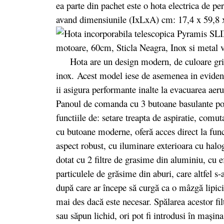
ea parte din pachet este o hota electrica de pe
avand dimensiunile (IxLxA) cm: 17,4 x 59,8 x
Hota are un design modern, de culoare gri/ne
inox. Acest model iese de asemenea in evidenta
ii asigura performante inalte la evacuarea aer
Panoul de comanda cu 3 butoane basulante pozi
functiile de: setare treapta de aspiratie, comut
cu butoane moderne, oferă acces direct la func
aspect robust, cu iluminare exterioara cu hal
dotat cu 2 filtre de grasime din aluminiu, cu e
particulele de grăsime din aburi, care altfel s-a
după care ar începe să curgă ca o mâzgă lipici
mai des dacă este necesar. Spălarea acestor fil
sau săpun lichid, ori pot fi introdusi în maşin