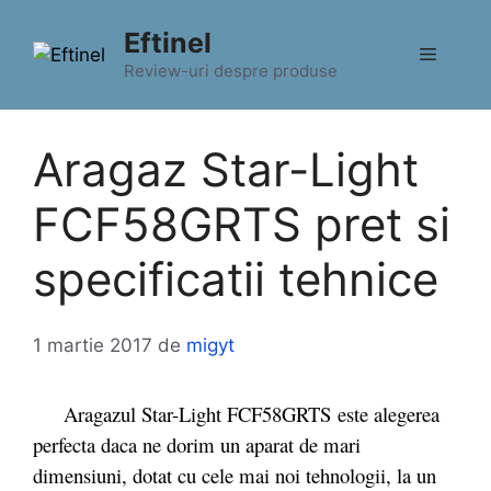
Sari
Eftinel
la
Meniu
conținut
Review-uri despre produse
Aragaz Star-Light
FCF58GRTS pret si
specificatii tehnice
1 martie 2017
de
migyt
Aragazul Star-Light FCF58GRTS este alegerea
perfecta daca ne dorim un aparat de mari
dimensiuni, dotat cu cele mai noi tehnologii, la un