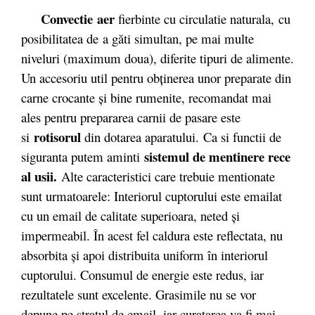
Convectie
aer
fierbinte cu circulatie naturala,
cu
posibilitatea de
a găti simultan, pe mai multe
niveluri (maximum doua), diferite tipuri de alimente.
Un accesoriu util pentru obţinerea unor preparate din
carne crocante şi bine rumenite, recomandat mai
ales pentru prepararea carnii de pasare este
rotisorul
si
din dotarea aparatului. Ca si functii de
sistemul de mentinere rece
siguranta putem aminti
al usii.
Alte caracteristici care trebuie mentionate
sunt urmatoarele: Interiorul cuptorului este emailat
cu un email de calitate superioara, neted şi
impermeabil. În acest fel caldura este reflectata, nu
absorbita şi apoi distribuita uniform în interiorul
cuptorului. Consumul de energie este redus, iar
rezultatele sunt excelente. Grasimile nu se vor
depune pe stratul de email, iar curaţarea va fi mai