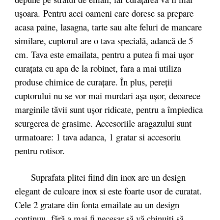
uşoara. Pentru acei oameni care doresc sa prepare
acasa paine, lasagna, tarte sau alte feluri de mancare
similare, cuptorul are o tava specială, adancă de 5
cm. Tava este emailata, pentru a putea fi mai ușor
curațata cu apa de la robinet, fara a mai utiliza
produse chimice de curațare. În plus, pereții
cuptorului nu se vor mai murdari așa ușor, deoarece
marginile tăvii sunt ușor ridicate, pentru a împiedica
scurgerea de grasime. Accesoriile aragazului sunt
urmatoare: 1 tava adanca, 1 gratar si accesoriu
pentru rotisor.
Suprafata plitei fiind din inox are un design
elegant de culoare inox si este foarte usor de curatat.
Cele 2 gratare din fonta emailate au un design
continuu, fără a mai fi necesar să vă chinuiţi să