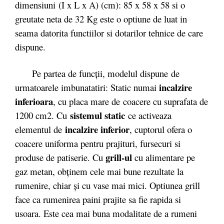
dimensiuni (I x L x A) (cm): 85 x 58 x 58 si o
greutate neta de 32 Kg este o optiune de luat in
seama datorita functiilor si dotarilor tehnice de care
dispune.
Pe partea de funcții, modelul dispune de
incalzire
urmatoarele imbunatatiri: Static numai
inferioara
, cu placa mare de coacere cu suprafata de
sistemul static
1200 cm2. Cu
ce activeaza
incalzire
inferior
elementul de
, cuptorul ofera o
coacere uniforma pentru prajituri, fursecuri si
grill-ul
produse de patiserie. Cu
cu alimentare pe
gaz metan, obţinem cele mai bune rezultate la
rumenire, chiar şi cu vase mai mici. Optiunea grill
face ca rumenirea paini prajite sa fie rapida si
usoara. Este cea mai buna modalitate de a rumeni