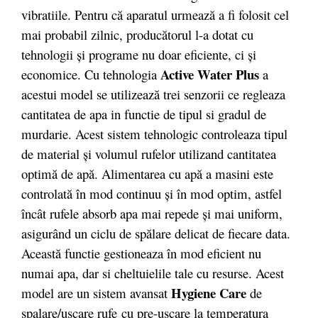
vibratiile. Pentru că aparatul urmează a fi folosit cel
mai probabil zilnic, producătorul l-a dotat cu
tehnologii și programe nu doar eficiente, ci și
Active Water Plus
economice. Cu tehnologia
a
acestui model se utilizează trei senzorii ce regleaza
cantitatea de apa in functie de tipul si gradul de
murdarie. Acest sistem tehnologic controleaza tipul
de material și volumul rufelor utilizand cantitatea
optimă de apă. Alimentarea cu apă a masini este
controlată în mod continuu și în mod optim, astfel
încât rufele absorb apa mai repede și mai uniform,
asigurând un ciclu de spălare delicat de fiecare data.
Această functie gestioneaza în mod eficient nu
numai apa, dar si cheltuielile tale cu resurse. Acest
Hygiene Care
model are un sistem avansat
de
spalare/uscare rufe cu pre-uscare la temperatura