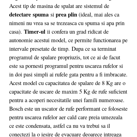
Acest tip de masina de spalat are sistemul de
detectare
spuma
prea plin
si
(ideal, mai ales ca
nimeni nu vrea sa se trezeasca cu spuma si apa prin
Timer-ul
casa).
ii confera un grad ridicat de
autonomie acestui model, ce permite functionarea pe
intervale presetate de timp. Dupa ce sa terminat
programul de spalare propriuzis, tot ce ai de facut
este sa pornesti programul pentru uscarea rufelor si
in doi pasi simpli ai rufele gata pentru a fi imbracate.
Acest model cu capacitatea de spalare de 8 Kg are o
capacitate de uscare de maxim 5 Kg de rufe suficient
pentru a acoperi necesitatile unei famili numeroase.
Bosch este un uscator de rufe performant ce foloseste
pentru uscarea rufelor aer cald care preia umezeala
ce este condensata, astfel ca nu va trebui sa il
conectezi la o iesire de evacuare deoarece intreaga