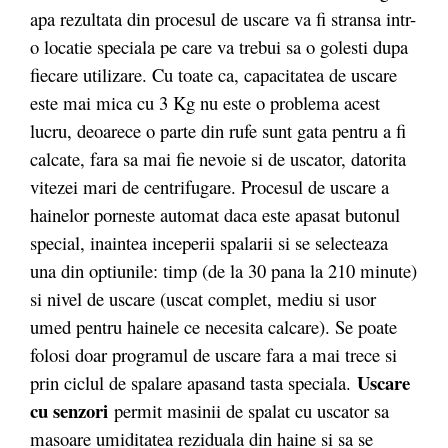
apa rezultata din procesul de uscare va fi stransa intr-
o locatie speciala pe care va trebui sa o golesti dupa
fiecare utilizare. Cu toate ca, capacitatea de uscare
este mai mica cu 3 Kg nu este o problema acest
lucru, deoarece o parte din rufe sunt gata pentru a fi
calcate, fara sa mai fie nevoie si de uscator, datorita
vitezei mari de centrifugare. Procesul de uscare a
hainelor porneste automat daca este apasat butonul
special, inaintea inceperii spalarii si se selecteaza
una din optiunile: timp (de la 30 pana la 210 minute)
si nivel de uscare (uscat complet, mediu si usor
umed pentru hainele ce necesita calcare). Se poate
folosi doar programul de uscare fara a mai trece si
Uscare
prin ciclul de spalare apasand tasta speciala.
cu senzori
permit masinii de spalat cu uscator sa
masoare umiditatea reziduala din haine si sa se