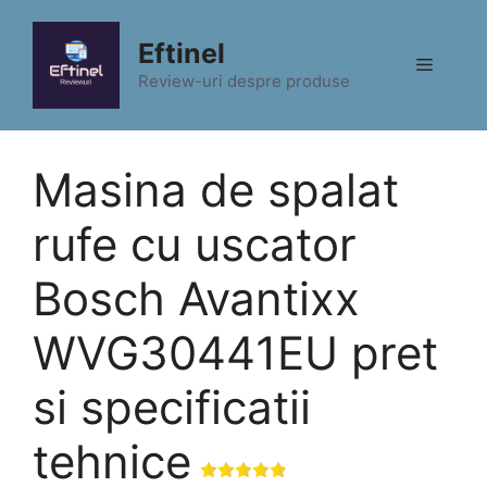
Sari
la
Eftinel
Meniu
conținut
Review-uri despre produse
Masina de spalat
rufe cu uscator
Bosch Avantixx
WVG30441EU pret
si specificatii
tehnice