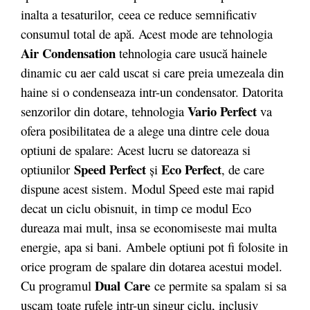
inalta a tesaturilor, ceea ce reduce semnificativ
consumul total de apă. Acest mode are tehnologia
Air Condensation
tehnologia care usucă hainele
dinamic cu aer cald uscat si care preia umezeala din
haine si o condenseaza intr-un condensator. Datorita
Vario
Perfect
senzorilor din dotare, tehnologia
va
ofera posibilitatea de a alege una dintre cele doua
optiuni de spalare: Acest lucru se datoreaza si
Speed Perfect
Eco Perfect
optiunilor
și
, de care
dispune acest sistem. Modul Speed este mai rapid
decat un ciclu obisnuit, in timp ce modul Eco
dureaza mai mult, insa se economiseste mai multa
energie, apa si bani. Ambele optiuni pot fi folosite in
orice program de spalare din dotarea acestui model.
Dual Care
Cu programul
ce permite sa spalam si sa
uscam toate rufele intr-un singur ciclu, inclusiv