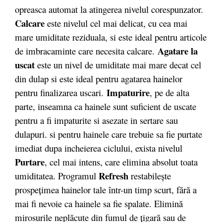
opreasca automat la atingerea nivelul corespunzator.
Calcare
este nivelul cel mai delicat, cu cea mai
mare umiditate reziduala, si este ideal pentru articole
Agatare la
de imbracaminte care necesita calcare.
uscat
este un nivel de umiditate mai mare decat cel
din dulap si este ideal pentru agatarea hainelor
Impaturire
pentru finalizarea uscari.
, pe de alta
parte, inseamna ca hainele sunt suficient de uscate
pentru a fi impaturite si asezate in sertare sau
dulapuri. si pentru hainele care trebuie sa fie purtate
imediat dupa incheierea ciclului, exista nivelul
Purtare
, cel mai intens, care elimina absolut toata
Refresh
umiditatea. Programul
restabilește
prospețimea hainelor tale într-un timp scurt, fără a
mai fi nevoie ca hainele sa fie spalate. Elimină
mirosurile neplăcute din fumul de țigară sau de