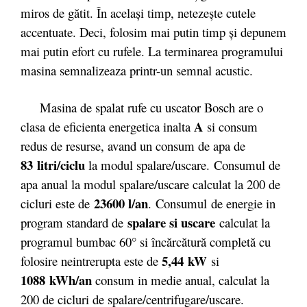
miros de gătit. În același timp, netezește cutele
accentuate. Deci, folosim mai putin timp şi depunem
mai putin efort cu rufele. La terminarea programului
masina semnalizeaza printr-un semnal acustic.
Masina de spalat rufe cu uscator Bosch are o
A
clasa de eficienta energetica inalta
si consum
redus de resurse, avand un consum de apa de
83 litri/ciclu
la modul spalare/uscare.
Consumul de
apa anual la modul spalare/uscare calculat la 200 de
23600 l/an
cicluri este de
.
Consumul de energie in
spalare si uscare
program standard de
calculat la
programul bumbac 60° si încărcătură completă cu
5,44 kW
folosire neintrerupta este de
si
1088 kWh/an
consum in medie anual, calculat la
200 de cicluri de spalare/centrifugare/uscare.