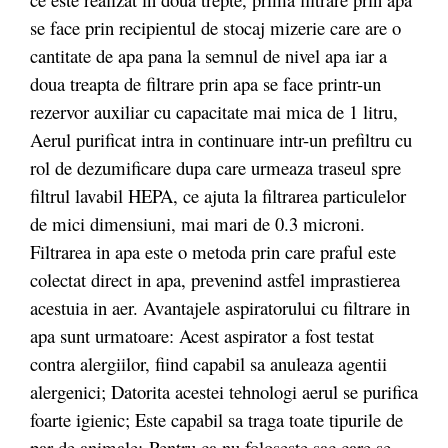
se face prin recipientul de stocaj mizerie care are o
cantitate de apa pana la semnul de nivel apa iar a
doua treapta de filtrare prin apa se face printr-un
rezervor auxiliar cu capacitate mai mica de 1 litru,
Aerul purificat intra in continuare intr-un prefiltru cu
rol de dezumificare dupa care urmeaza traseul spre
filtrul lavabil HEPA, ce ajuta la filtrarea particulelor
de mici dimensiuni, mai mari de 0.3 microni.
Filtrarea in apa este o metoda prin care praful este
colectat direct in apa, prevenind astfel imprastierea
acestuia in aer. Avantajele aspiratorului cu filtrare in
apa sunt urmatoare: Acest aspirator a fost testat
contra alergiilor, fiind capabil sa anuleaza agentii
alergenici; Datorita acestei tehnologi aerul se purifica
foarte igienic; Este capabil sa traga toate tipurile de
par de animale; Pentru ca nu foloseste sac care se