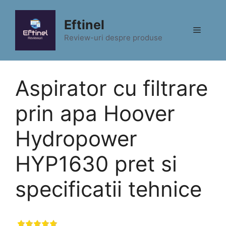
Sari
la
Eftinel
Meniu
conținut
Review-uri despre produse
Aspirator cu filtrare
prin apa Hoover
Hydropower
HYP1630 pret si
specificatii tehnice