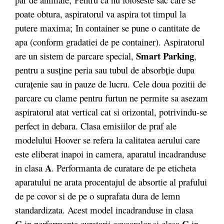
poate obtura, aspiratorul va aspira tot timpul la
putere maxima; In container se pune o cantitate de
apa (conform gradatiei de pe container). Aspiratorul
Smart Parking
are un sistem de parcare special,
,
pentru a susține peria sau tubul de absorbție dupa
curațenie sau in pauze de lucru. Cele doua pozitii de
parcare cu clame pentru furtun ne permite sa asezam
aspiratorul atat vertical cat si orizontal, potrivindu-se
perfect in debara. Clasa emisiilor de praf ale
modelului Hoover se refera la calitatea aerului care
este eliberat inapoi in camera, aparatul incadranduse
A
in clasa
. Performanta de curatare de pe eticheta
aparatului ne arata procentajul de absortie al prafului
de pe covor si de pe o suprafata dura de lemn
standardizata. Acest model incadranduse in clasa
C
C
in performanta curatarii covoarelor si clasa
in