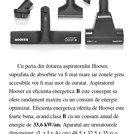
Cu peria din dotarea aspiratorului Hoover,
suprafata de absorbtie va fi mai mare iar zonele greu
accesibile vor fi mai usor de curatat. Aspiratorul
B
Hoover cu eficienta energetica
este conceput sa
ofere randament maxim cu un consum de energie
optimizat. Eficienta energetica oferita de Hoover este
B
foarte buna, avand clasa
cu un
consum anual de
33,6 kW/an.
energie de
Aparatul are urmatoarele
dimensiuni: (L x I x A) cm) 48,5 x 32,5 x 35 si o