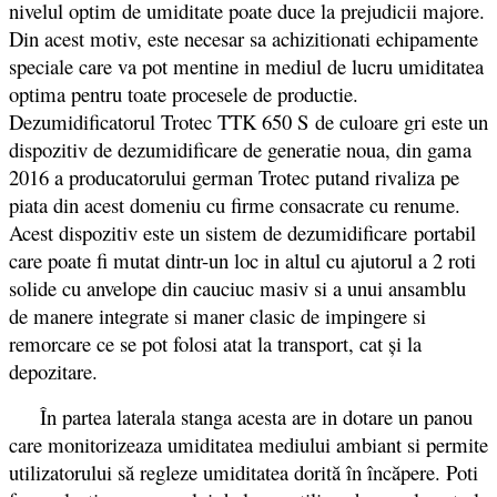
nivelul optim de umiditate poate duce la prejudicii majore.
Din acest motiv, este necesar sa achizitionati echipamente
speciale care va pot mentine in mediul de lucru umiditatea
optima pentru toate procesele de productie.
Dezumidificatorul Trotec TTK 650 S de culoare gri este un
dispozitiv de dezumidificare de generatie noua, din gama
2016 a producatorului german Trotec putand rivaliza pe
piata din acest domeniu cu firme consacrate cu renume.
Acest dispozitiv este un sistem de dezumidificare portabil
care poate fi mutat dintr-un loc in altul cu ajutorul a 2 roti
solide cu anvelope din cauciuc masiv si a unui ansamblu
de manere integrate si maner clasic de impingere si
remorcare ce se pot folosi atat la transport, cat și la
depozitare.
În partea laterala stanga acesta are in dotare un panou
care monitorizeaza umiditatea mediului ambiant si permite
utilizatorului să regleze umiditatea dorită în încăpere. Poti