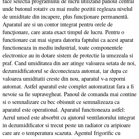
face selectia programului de lucru utilizand panoul central
unde butonul rotativ cu mai multe pozitii regleaza nivelul
de umiditate din incapere, plus funcționare permanentă.
Aparatul are si un contor integrat pentru orele de
funcționare, care arata exact timpul de lucru. Pentru o
functionare cat mai sigura datorita faptului ca acest aparat
functioneaza in mediu industrial, toate componentele
electronice au in dotare sistem de protectie la umezeala si
praf. Cand umiditatea din aer atinge valoarea setata de noi,
dezumidificatorul se deconecteaza automat, iar dupa ce
valoarea umiditatii creste din nou, aparatul v-a reporni
automat. Astfel aparatul este complet automatizat fara a fi
nevoie sa fie supravegheat. Panoul de comanda mai contine
si o semnalizare cu bec obisnuit ce semnalizeaza ca
aparatul este operational. Aparatul functioneaza astfel:
Aerul umed este absorbit cu ajutorul ventilatorului integrat
in dezumidificator si trecut peste un radiator cu aripioare
care are o temperatura scazuta. Agentul frigorific cu