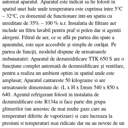
automat aparatul. Aparatul este indicat sa fie folosit in
spatiul unei hale unde temperatura este cuprinsa intre 5°C
– 32°C, cu domeniul de functionare intr-un spatiu cu
umiditate de 35% – 100 % u.r. Instalatia de filtrare aer
include un filtru lavabil pentru praf si polen dar si agentii
alergeni. Filtrul de aer, ce se află pe partea din spate a
aparatului, este uşor accesibile şi simplu de curăţat. Pe
partea de funcții, modelul dispune de urmatoarele
imbunatatiri: Aparatul de dezumidificare TTK 650 S are o
funcţiune complet automată de dezumidificare şi ventilare,
pentru a realiza un ambient optim in spatiul unde este
amplasat; Aparatul cantareste 50 kilograme si are
urmatoarele dimensiuni de: (L x H x I)mm 540 x 850 x
640. Agentul refrigerant folosit in instalatia de
dezumidificare este R134a si face parte din grupa
glimerilor (un amestec de mai multe gaze care au
temperaturi diferite de vaporizare) si care lucreaza la
presiuni si temperaturi mai ridicate dar nu au nevoie de un