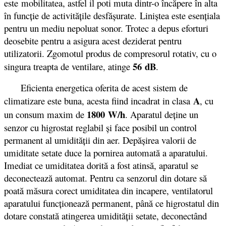
este mobilitatea, astfel il poti muta dintr-o încăpere în alta
în funcție de activitățile desfășurate. Liniştea este esenţiala
pentru un mediu nepoluat sonor. Trotec a depus eforturi
deosebite pentru a asigura acest deziderat pentru
utilizatorii. Zgomotul produs de compresorul rotativ, cu o
56
dB
singura treapta de ventilare, atinge
.
Eficienta energetica oferita de acest sistem de
A
climatizare este buna, acesta fiind incadrat in clasa
, cu
1800 W/h
un consum maxim de
. Aparatul deține un
senzor cu higrostat reglabil și face posibil un control
permanent al umidității din aer. Depășirea valorii de
umiditate setate duce la pornirea automată a aparatului.
Imediat ce umiditatea dorită a fost atinsă, aparatul se
deconectează automat. Pentru ca senzorul din dotare să
poată măsura corect umiditatea din incapere, ventilatorul
aparatului funcționează permanent, până ce higrostatul din
dotare constată atingerea umidității setate, deconectând