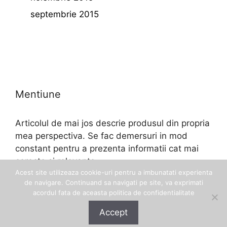
septembrie 2015
Mentiune
Articolul de mai jos descrie produsul din propria
mea perspectiva. Se fac demersuri in mod
constant pentru a prezenta informatii cat mai
corecte si relevante.
Acest site utilizeaza cookie-uri pentru a imbunatati experienta
de navigare. Continuand sa navigati pe site, va exprimati
acordul fata de aceasta politica de confidentialitate
Accept
© 2026 Eftinel
• Construit cu
GeneratePress