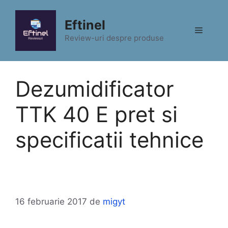
Sari
la
Eftinel
Meniu
conținut
Review-uri despre produse
Dezumidificator
TTK 40 E pret si
specificatii tehnice
16 februarie 2017
de
migyt