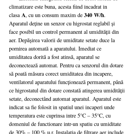
climatizare este buna, acesta fiind incadrat in
A
340 W/h
clasa
, cu un consum maxim de
.
Aparatul deține un senzor cu higrostat reglabil și
face posibil un control permanent al umidității din
aer. Depășirea valorii de umiditate setate duce la
pornirea automată a aparatului. Imediat ce
umiditatea dorită a fost atinsă, aparatul se
deconectează automat. Pentru ca senzorul din dotare
să poată măsura corect umiditatea din incapere,
ventilatorul aparatului funcționează permanent, până
ce higrostatul din dotare constată atingerea umidității
setate, deconectând automat aparatul. Aparatul este
indicat sa fie folosit in spatiul unei incaperi unde
temperatura este cuprinsa intre 5°C – 35°C, cu
domeniul de functionare intr-un spatiu cu umiditate
de 30% – 100 % u.r. Instalatia de filtrare aer include