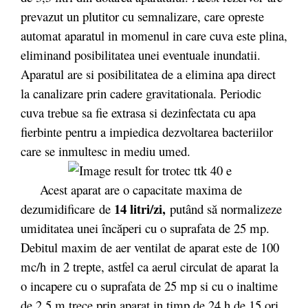
prevazut un plutitor cu semnalizare, care opreste
automat aparatul in momenul in care cuva este plina,
eliminand posibilitatea unei eventuale inundatii.
Aparatul are si posibilitatea de a elimina apa direct
la canalizare prin cadere gravitationala. Periodic
cuva trebue sa fie extrasa si dezinfectata cu apa
fierbinte pentru a impiedica dezvoltarea bacteriilor
care se inmultesc in mediu umed.
Acest aparat are o capacitate maxima de
14 litri/zi,
dezumidificare
de
putând să normalizeze
umiditatea unei încăperi cu o suprafata de 25 mp.
Debitul maxim de aer ventilat de aparat este de 100
mc/h in 2 trepte, astfel ca aerul circulat de aparat la
o incapere cu o suprafata de 25 mp si cu o inaltime
de 2,5 m trece prin aparat in timp de 24 h de 15 ori.