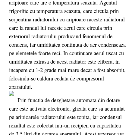
aripioare care are o temperatura scazuta. Agentul
frigorific cu temperatura scazuta, care circula prin
serpentina radiatorului cu aripioare raceste radiatorul
care la randul lui raceste aerul care circula prin
exteriorul radiatorului producand fenomenul de
condens, iar umiditatea continuta de aer condenseaza
pe elemetele foarte reci. In continuare aerul uscat cu
umiditatea extrasa de acest radiator este eliberat in
incapere cu 1-2 grade mai mare decat a fost absorbit,
folosindu-se caldura cedata de compresorul
aparatului.
Prin functia de dezghetare automata din dotare
care este activata electronic, gheata care sa acumulat
pe aripioarele radiatorului este topita, iar condensul
rezultat este colectat intr-un recipien cu capacitatea
de 3,5 litri din dotarea aparatului. Acest rezervor are