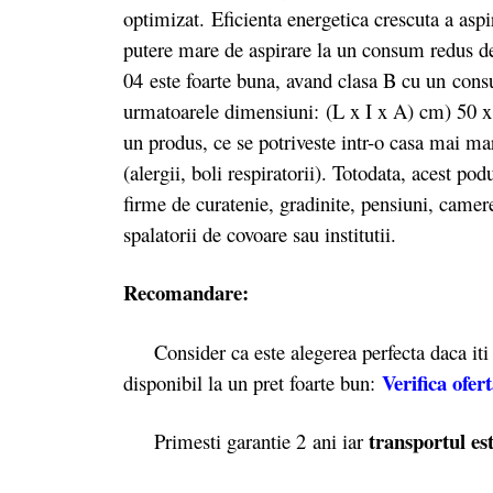
optimizat. Eficienta energetica crescuta a as
putere mare de aspirare la un consum redus d
04 este foarte buna, avand clasa B cu un
cons
urmatoarele dimensiuni: (L x I x A) cm) 50 x
un produs, ce se potriveste intr-o casa mai ma
(alergii, boli respiratorii). Totodata, acest po
firme de curatenie, gradinite, pensiuni, camere
spalatorii de covoare sau institutii.
Recomandare:
Consider ca este alegerea perfecta daca iti d
Verifica ofer
disponibil la un pret foarte bun:
transportul est
Primesti garantie 2
ani iar