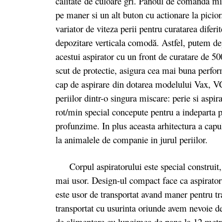
calitate de culoare gri. Panoul de comanda mix
pe maner si un alt buton cu actionare la picior
variator de viteza perii pentru curatarea diferi
depozitare verticala comodă. Astfel, putem de
acestui aspirator cu un front de curatare de 50
scut de protectie, asigura cea mai buna perfor
cap de aspirare
din dotarea modelului Vax, VCW
periilor dintr-o singura miscare: perie si aspir
rot/min special concepute pentru a indeparta p
profunzime. In plus aceasta arhitectura a capul
la animalele de companie in jurul periilor.
Corpul aspiratorului este special construit, 
mai usor. Design-ul compact face ca aspiratoru
este usor de transportat avand maner pentru tra
transportat cu usurinta oriunde avem nevoie d
de alimentare cu lungimea de pana la 12 metri 