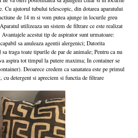
. Cu ajutorul tubului telescopic, din dotarea aparatului
actiune de 14 m si vom putea ajunge in locurile greu
paratul utilizeaza un sistem de filtrare ce este realizat
 Avantajele acestui tip de aspirator sunt urmatoare:
d capabil sa anuleaza agentii alergenici; Datorita
l sa traga toate tipurile de par de animale; Pentru ca nu
 va aspira tot timpul la putere maxima; In container se
container). Deoarece credem ca sanatatea este pe primul
, cu detergent si apreciem si functia de filtrare