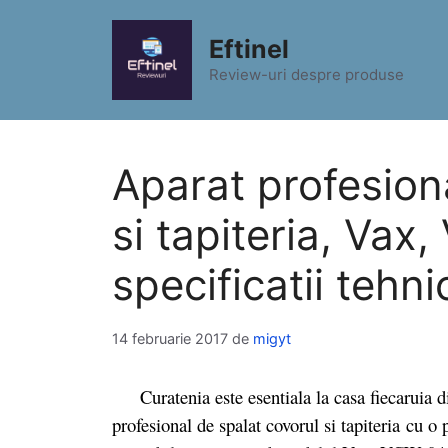
Sari
la
Eftinel
conținut
Review-uri despre produse
Aparat profesion
si tapiteria, Vax
specificatii tehni
14 februarie 2017
de
migyt
Curatenia este esentiala la casa fiecaruia din
profesional de spalat covorul si tapiteria cu o 