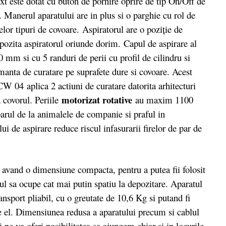
t este dotat cu buton de pornire oprire de tip On/Off de
. Manerul aparatului are in plus si o parghie cu rol de
telor tipuri de covoare. Aspiratorul are o poziţie de
pozita aspiratorul oriunde dorim. Capul de aspirare al
0 mm si cu 5 randuri de perii cu profil de cilindru si
manta de curatare pe suprafete dure si covoare. Acest
 04 aplica 2 actiuni de curatare datorita arhitecturi
motorizat rotative
a covorul. Periile
au maxim 1100
arul de la animalele de companie si praful in
ui de aspirare reduce riscul infasurarii firelor de par de
avand o dimensiune compacta, pentru a putea fii folosit
l sa ocupe cat mai putin spatiu la depozitare. Aparatul
nsport pliabil, cu o greutate de 10,6 Kg si putand fi
e el. Dimensiunea redusa a aparatului precum si cablul
ne va oferi posibilitatea sa ajungem chiar si in locurile