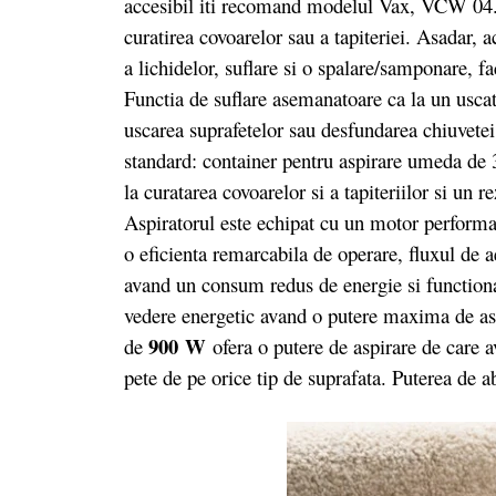
accesibil iti recomand modelul Vax, VCW 04
curatirea covoarelor sau a tapiteriei. Asadar,
a lichidelor, suflare si o spalare/samponare, f
Functia de suflare asemanatoare ca la un uscat
uscarea suprafetelor sau desfundarea chiuvete
standard: container pentru aspirare umeda de 3
la curatarea covoarelor si a tapiteriilor si un r
Aspiratorul este echipat cu un motor performa
o eficienta remarcabila de operare, fluxul de a
avand un consum redus de energie si functionar
vedere energetic avand o putere maxima de asp
900 W
de
ofera o putere de aspirare de care 
pete de pe orice tip de suprafata. Puterea de a