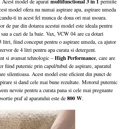
multifunctional 3 in 1
. Acest model de aparat
permite
 acest model ofera nu numai aspirare apa, aspirare umeda
acandu-ti in acest fel munca de doua ori mai usoara.
or de par din dotarea acestui model este ideala pentru
i sau a cazi de la baie. Vax, VCW 04 are ca dotari
 litri, fiind conceput pentru o aspirare umeda, ca ajutor
ezervor de 4 litri pentru apa curata si detergent.
High Performance
nt si avansat tehnologic –
, care are
er fiind puternic prin capul/tubul de aspirare, aparatul
e silentioasa. Acest model este eficient din punct de
irare si dand cele mai bune rezultate. Motorul puternic
avem nevoie pentru a curata pana si cele mai pregnante
800 W
bsortie praf al aparatului este de
.