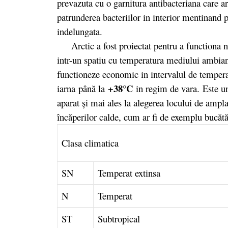
prevazuta cu o garnitura antibacteriana care a
patrunderea bacteriilor in interior mentinand
indelungata.
Arctic a fost proiectat pentru a functiona no
intr-un spatiu cu temperatura mediului ambia
functioneze economic in intervalul de temperat
+38°C
iarna
până la
in regim de vara.
Este un
aparat şi mai ales la alegerea locului de amplas
încăperilor calde, cum ar fi de exemplu bucătă
Clasa climatica
SN
Temperat extinsa
N
Temperat
ST
Subtropical