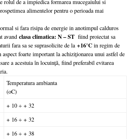
re rolul de a impiedica formarea mucegaiului si
 prospetimea alimentelor pentru o perioada mai
rmal si fara risipa de energie in anotimpul calduros
clasa climatica: N – ST
nt avand
fiind proiectat sa
+16°C
urii fara sa se suprasolicite de la
in regim de
 aspect foarte important la achiziţionarea unui astfel de
are a acestuia în locuinţă, fiind preferabil evitarea
ria.
Temperatura ambianta
(oC)
+ 10 ÷ + 32
+ 16 ÷ + 32
+ 16 ÷ + 38