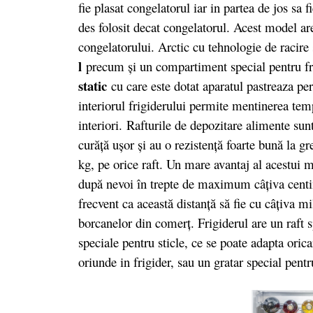
fie plasat congelatorul iar in partea de jos sa 
des folosit decat congelatorul. Acest model ar
congelatorului. Arctic cu tehnologie de racire
l
precum și un compartiment special pentru fr
static
cu care este dotat aparatul pastreaza pe
interiorul frigiderului permite mentinerea temp
interiori. Rafturile de depozitare alimente sun
curăță ușor și au o rezistență foarte bună la gr
kg, pe orice raft. Un mare avantaj al acestui mo
după nevoi în trepte de maximum câţiva centim
frecvent ca această distanţă să fie cu câţiva 
borcanelor din comerţ. Frigiderul are un raft 
speciale pentru sticle, ce se poate adapta oric
oriunde in frigider, sau un gratar special pentru