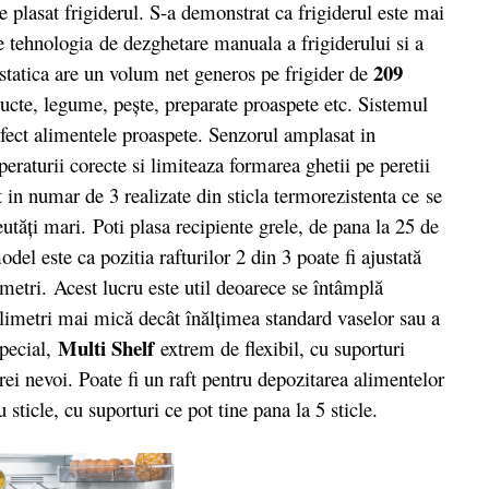
fie plasat frigiderul. S-a demonstrat ca frigiderul este mai
e tehnologia
de dezghetare manuala a frigiderului si a
209
 statica are un volum net generos pe frigider de
ucte, legume, pește, preparate proaspete etc. Sistemul
rfect alimentele proaspete. Senzorul amplasat in
eraturii corecte si limiteaza formarea ghetii pe peretii
t in numar de 3 realizate din sticla termorezistenta ce se
eutăți mari. Poti plasa recipiente grele, de pana la 25 de
del este ca pozitia rafturilor 2 din 3 poate fi ajustată
etri. Acest lucru este util deoarece se întâmplă
milimetri mai mică decât înălţimea standard vaselor sau a
Multi Shelf
special,
extrem de flexibil, cu suporturi
arei nevoi. Poate fi un raft pentru depozitarea alimentelor
 sticle, cu suporturi ce pot tine pana la 5 sticle.