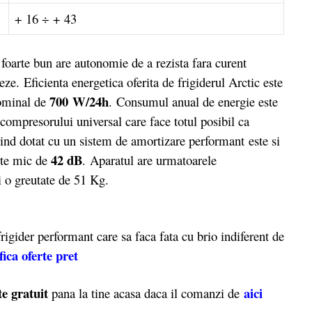
+ 16 ÷ + 43
rte bun are autonomie de a rezista fara curent
ze. Eficienta energetica oferita de frigiderul Arctic este
700 W/24h
ominal de
.
Consumul anual de energie este
 compresorului universal care face totul posibil ca
ind dotat cu un sistem de amortizare performant este si
42 dB
rte mic de
. Aparatul are urmatoarele
i o greutate de 51 Kg.
gider performant care sa faca fata cu brio indiferent de
fica oferte pret
te gratuit
aici
pana la tine acasa daca il comanzi de