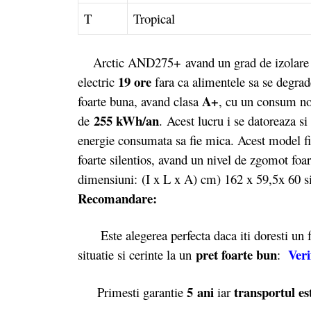
T
Tropical
Arctic AND275+ avand un grad de izolare foa
19 ore
electric
fara ca alimentele sa se degrade
A+
foarte buna, avand clasa
, cu un consum n
255 kWh/an
de
.
Acest lucru i se datoreaza si
energie consumata sa fie mica. Acest model fi
foarte silentios, avand un nivel de zgomot foa
dimensiuni: (I x L x A) cm) 162 x 59,5x 60 s
Recomandare:
Este alegerea perfecta daca iti doresti un fri
pret foarte bun
Veri
situatie si cerinte la un
:
5 ani
transportul es
Primesti garantie
iar