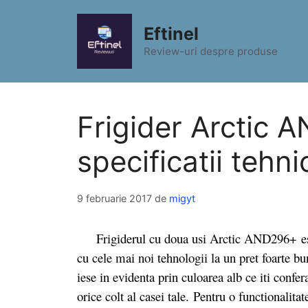
Sari
la
Eftinel
conținut
Review-uri despre produse
Frigider Arctic 
specificatii tehni
9 februarie 2017
de
migyt
Frigiderul cu doua usi Arctic AND296+ este a
cu cele mai noi tehnologii la un pret foarte bu
iese in evidenta prin culoarea alb ce iti confer
orice colt al casei tale. Pentru o functionalita