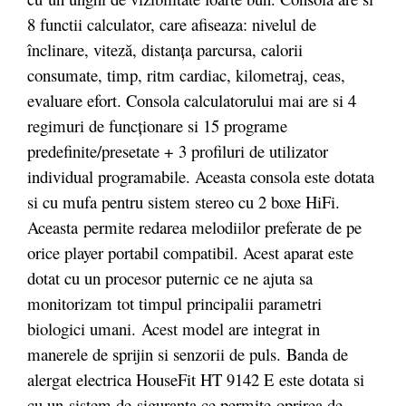
8 functii calculator, care afiseaza: nivelul de
înclinare, viteză, distanța parcursa, calorii
consumate, timp, ritm cardiac, kilometraj, ceas,
evaluare efort. Consola calculatorului mai are si 4
regimuri de funcționare si 15 programe
predefinite/presetate + 3 profiluri de utilizator
individual programabile. Aceasta consola este dotata
si cu mufa pentru sistem stereo cu 2 boxe HiFi.
Aceasta permite redarea melodiilor preferate de pe
orice player portabil compatibil. Acest aparat este
dotat cu un procesor puternic ce ne ajuta sa
monitorizam tot timpul principalii parametri
biologici umani. Acest model are integrat in
manerele de sprijin si senzorii de puls. Banda de
alergat electrica HouseFit HT 9142 E este dotata si
cu un sistem de siguranta ce permite oprirea de