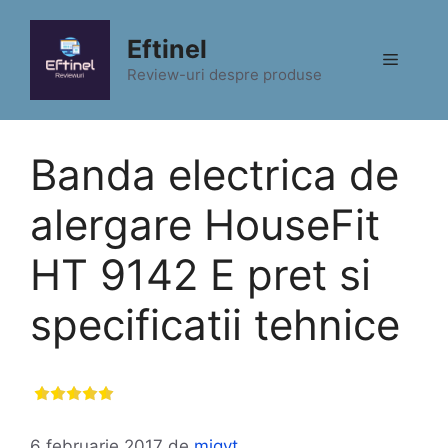
Sari
la
Eftinel
Meniu
conținut
Review-uri despre produse
Banda electrica de
alergare HouseFit
HT 9142 E pret si
specificatii tehnice
6 februarie 2017
de
migyt