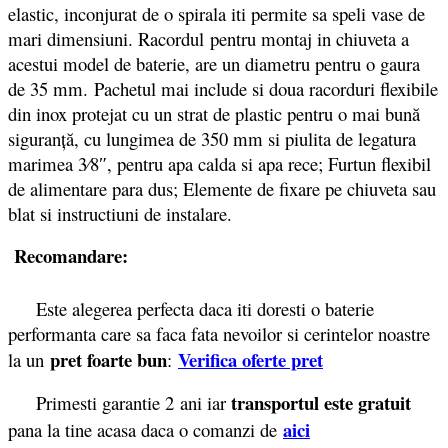
elastic, inconjurat de o spirala iti permite sa speli vase de
mari dimensiuni. Racordul pentru montaj in chiuveta a
acestui model de baterie, are un diametru pentru o gaura
de 35 mm. Pachetul mai include si doua racorduri flexibile
din inox protejat cu un strat de plastic pentru o mai bună
siguranţă, cu lungimea de 350 mm si piulita de legatura
marimea 3⁄8″, pentru apa calda si apa rece; Furtun flexibil
de alimentare para dus; Elemente de fixare pe chiuveta sau
blat si instructiuni de instalare.
Recomandare:
Este alegerea perfecta daca iti doresti o baterie
performanta care sa faca fata nevoilor si cerintelor noastre
pret foarte bun
Verifica oferte pret
la un
:
transportul este gratuit
Primesti garantie 2
ani iar
aici
pana la tine acasa daca o comanzi de