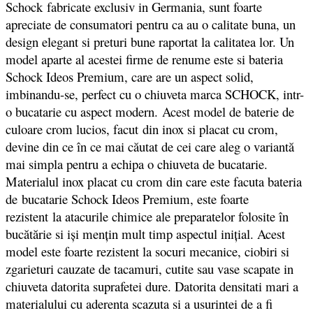
Schock fabricate exclusiv in Germania, sunt foarte
apreciate de consumatori pentru ca au o calitate buna, un
design elegant si preturi bune raportat la calitatea lor. Un
model aparte al acestei firme de renume este si bateria
Schock Ideos Premium, care are un aspect solid,
imbinandu-se, perfect cu o chiuveta marca SCHOCK, intr-
o bucatarie cu aspect modern. Acest model de baterie de
culoare crom lucios, facut
din inox si placat cu crom,
devine din ce în ce mai căutat de cei care aleg o variantă
mai simpla pentru a echipa o chiuveta de bucatarie.
Materialul inox placat cu crom din care este facuta bateria
de bucatarie Schock Ideos Premium, este foarte
rezistent la atacurile chimice ale preparatelor folosite în
bucătărie si iși mențin mult timp aspectul inițial. Acest
model este foarte rezistent la socuri mecanice, ciobiri si
zgarieturi cauzate de tacamuri, cutite sau vase scapate in
chiuveta datorita suprafetei dure. Datorita densitati mari a
materialului cu aderenta scazuta si a usurintei de a fi