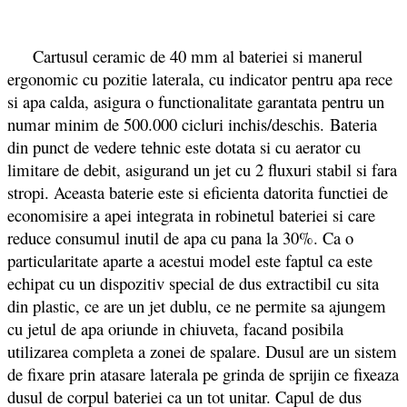
Cartusul ceramic de 40 mm al bateriei si manerul
ergonomic cu pozitie laterala, cu indicator pentru apa rece
si apa calda, asigura o functionalitate garantata pentru un
numar minim de 500.000 cicluri inchis/deschis.
Bateria
din punct de vedere tehnic este dotata si cu aerator cu
limitare de debit, asigurand un jet cu 2 fluxuri stabil si fara
stropi. Aceasta baterie este si eficienta datorita functiei de
economisire a apei integrata in robinetul bateriei si care
reduce consumul inutil de apa cu pana la 30%. Ca o
particularitate aparte a acestui model este faptul ca este
echipat cu un dispozitiv special de dus extractibil cu sita
din plastic, ce are un jet dublu, ce ne permite sa ajungem
cu jetul de apa oriunde in chiuveta, facand posibila
utilizarea completa a zonei de spalare. Dusul are un sistem
de fixare prin atasare laterala pe grinda de sprijin ce fixeaza
dusul de corpul bateriei ca un tot unitar. Capul de dus