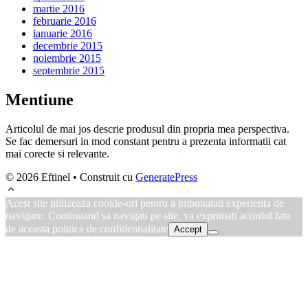
martie 2016
februarie 2016
ianuarie 2016
decembrie 2015
noiembrie 2015
septembrie 2015
Mentiune
Articolul de mai jos descrie produsul din propria mea perspectiva.
Se fac demersuri in mod constant pentru a prezenta informatii cat
mai corecte si relevante.
© 2026 Eftinel
• Construit cu
GeneratePress
Acest site utilizeaza cookie-uri pentru a imbunatati experienta de
navigare. Continuand sa navigati pe site, va exprimati acordul fata
de aceasta politica de confidentialitate
Accept