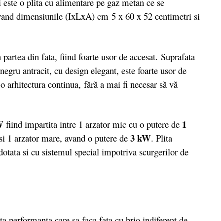
te o plita cu alimentare pe gaz metan ce se
avand dimensiunile (IxLxA) cm 5 x 60 x 52 centimetri si
partea din fata, fiind foarte usor de accesat. Suprafata
 negru antracit, cu design elegant, este foarte usor de
o arhitectura continua, fără a mai fi necesar să vă
W
1
fiind impartita intre 1 arzator mic cu o putere de
3 kW
si 1 arzator mare, avand o putere de
. Plita
 dotata si cu sistemul special impotriva scurgerilor de
a performanta care sa faca fata cu brio indiferent de