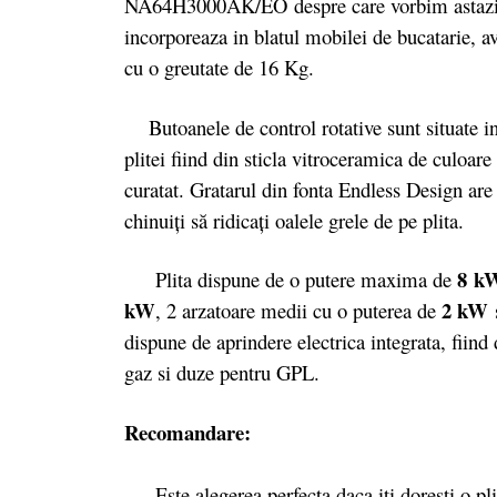
NA64H3000AK/EO despre care vorbim astazi es
incorporeaza in blatul mobilei de bucatarie, 
cu o greutate de 16 Kg.
Butoanele de control rotative sunt situate in 
plitei fiind din sticla vitroceramica de culoare
curatat. Gratarul din fonta Endless Design are 
chinuiţi să ridicaţi oalele grele de pe plita.
8 k
Plita dispune de o putere maxima de
kW
2 kW
, 2 arzatoare medii cu o puterea de
dispune de aprindere electrica integrata, fiind
gaz si duze pentru GPL.
Recomandare:
Este alegerea perfecta daca iti doresti o plit