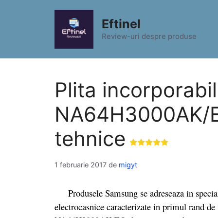
Sari
la
Eftinel
conținut
Review-uri despre produse
Plita incorporab
NA64H3000AK/EO 
tehnice
1 februarie 2017
de
migyt
Produsele Samsung se adreseaza in special c
electrocasnice caracterizate in primul rand de