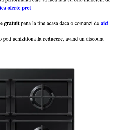
ica oferte pret
e gratuit
aici
pana la tine acasa daca o comanzi de
la reducere
 poti achizitiona
, avand un discount