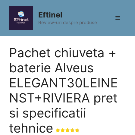
Sari
la
Eftinel
Meniu
conținut
Review-uri despre produse
Pachet chiuveta +
baterie Alveus
ELEGANT30LEINE
NST+RIVIERA pret
si specificatii
tehnice