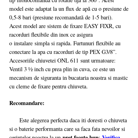
model este adaptat la un flux de apă cu o presiune de
0,5-8 bari (presiune recomandată de 1-5 bari).
Acest model are sistem de fixare EASY FIXR, cu
racorduri flexibile din inox ce asigura
o instalare
simpla si rapida. Furtunuri flexibile au
conectare la apa cu racorduri de tip PEX G3/8”.
Accesoriile chiuvetei ONL 611 sunt urmatoare:
Ventil 3 ½ inch cu prea plin in cuva, ce este un
mecanism de siguranta in bucataria noastra si mastic
cu cleme de fixare pentru chiuveta.
Recomandare:
Este alegerea perfecta daca iti doresti o chiuveta
si o baterie performanta care sa faca fata nevoilor si
pret foarte bun
Verifica
cerintelor noastre la un
: