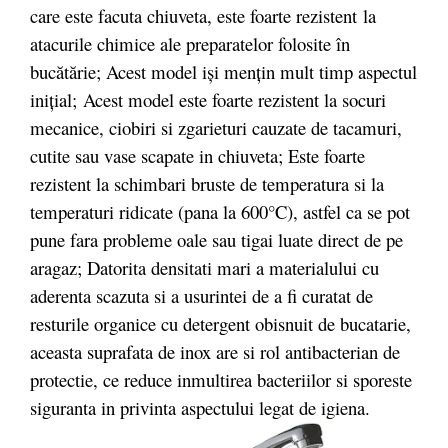
care este facuta chiuveta, este foarte rezistent la
atacurile chimice ale preparatelor folosite în
bucătărie; Acest model iși mențin mult timp aspectul
inițial;
Acest model este foarte rezistent la socuri
mecanice, ciobiri si zgarieturi cauzate de tacamuri,
cutite sau vase scapate in chiuveta; Este foarte
rezistent la schimbari bruste de temperatura si la
temperaturi ridicate (pana la 600°C), astfel ca se pot
pune fara probleme oale sau tigai luate direct de pe
aragaz; Datorita densitati mari a materialului cu
aderenta scazuta si a usurintei de a fi curatat de
resturile organice cu detergent obisnuit de bucatarie,
aceasta suprafata de inox are si rol antibacterian de
protectie, ce reduce inmultirea bacteriilor si sporeste
siguranta in privinta aspectului legat de igiena.