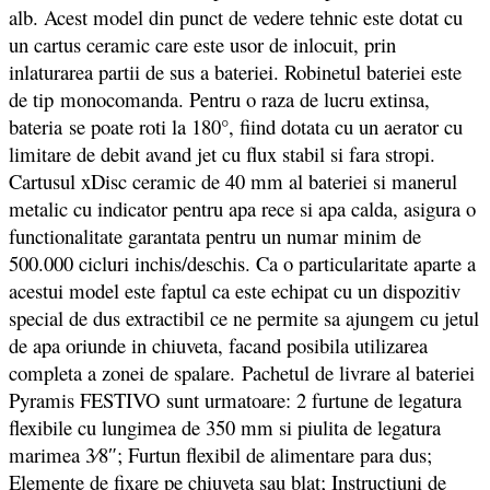
alb. Acest model din punct de vedere tehnic este dotat cu
un c
artus ceramic care este usor de inlocuit, prin
inlaturarea partii de sus a bateriei. Robinetul bateriei este
de tip monocomanda. Pentru o raza de lucru extinsa,
bateria se poate roti la 180°, fiind dotata cu un aerator cu
limitare de debit avand jet cu flux stabil si fara stropi.
Cartusul xDisc ceramic de 40 mm al bateriei si manerul
metalic cu indicator pentru apa rece si apa calda, asigura o
functionalitate garantata pentru un numar minim de
500.000 cicluri inchis/deschis. Ca o particularitate aparte a
acestui model este faptul ca este echipat cu un dispozitiv
special de dus extractibil ce ne permite sa ajungem cu jetul
de apa oriunde in chiuveta, facand posibila utilizarea
completa a zonei de spalare. Pachetul de livrare al bateriei
Pyramis FESTIVO sunt urmatoare: 2 furtune de legatura
flexibile cu lungimea de 350 mm si piulita de legatura
marimea 3⁄8″; Furtun flexibil de alimentare para dus;
Elemente de fixare pe chiuveta sau blat; Instructiuni de