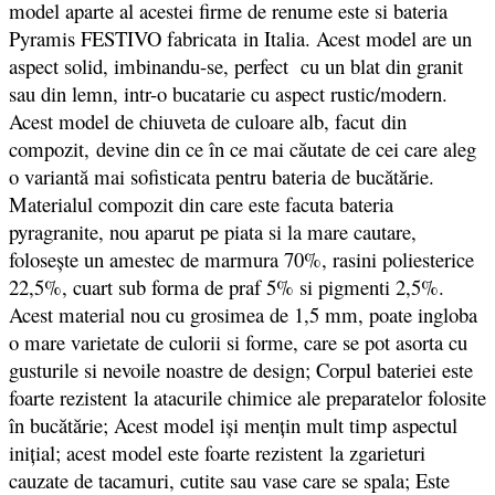
model aparte al acestei firme de renume este si bateria
Pyramis FESTIVO fabricata in Italia. Acest model are un
aspect solid, imbinandu-se, perfect cu un blat din granit
sau din lemn, intr-o bucatarie cu aspect rustic/modern.
Acest model de chiuveta de culoare alb, facut
din
compozit,
devine din ce în ce mai căutate de cei care aleg
o variantă mai sofisticata pentru bateria de bucătărie.
Materialul compozit din care este facuta bateria
pyragranite, nou aparut pe piata si la mare cautare,
folosește un amestec de marmura 70%, rasini poliesterice
22,5%, cuart sub forma de praf 5% si pigmenti 2,5%.
Acest material nou cu grosimea de 1,5 mm, poate ingloba
o mare varietate de culorii si forme, care se pot asorta cu
gusturile si nevoile noastre de design; Corpul bateriei este
foarte rezistent la atacurile chimice ale preparatelor folosite
în bucătărie; Acest model iși mențin mult timp aspectul
inițial; acest model este foarte rezistent la zgarieturi
cauzate de tacamuri, cutite sau vase care se spala; Este