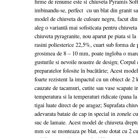
firme de renume este si chiuveta Pyramis Softl
imbinandu-se, perfect cu un blat din granit s
model de chiuveta de culoare negru, facut
din
aleg o variantă mai sofisticata pentru chiuvet
chiuveta pyragranite, nou aparut pe piata si 
rasini poliesterice 22,5%, cuart sub forma de
grosimea de 8 – 10 mm, poate ingloba o mare v
gusturile si nevoile noastre de design; Corpul c
preparatelor folosite în bucătărie; Acest model
foarte rezistent la impactul cu un obiect de 2 
cauzate de tacamuri, cutite sau vase scapate in
temperatura si la temperaturi ridicate (pana l
tigai luate direct de pe aragaz; Suprafata chiuv
adevarata bataie de cap in special in zonele cu
suc de lamaie. Acest model de chiuveta drept
mm ce se monteaza pe blat, este dotat cu 2 c