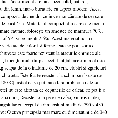
ine. Acest model are un aspect solid, natural,
au din lemn, intr-o bucatarie cu aspect modern. Acest
 compozit,
devine din ce în ce mai căutate de cei care
a de bucătărie. Materialul compozit din care este facuta
la mare cautare, folosește un amestec de marmura 70%,
 praf 5% si pigmenti 2,5%. Acest material nou cu
arietate de culorii si forme, care se pot asorta cu
hiuvetei este foarte rezistent la atacurile chimice ale
 iși mențin mult timp aspectul inițial; acest model este
kg scapat de la o inaltime de 20 cm, ciobiri si zgarieturi
 chiuveta; Este foarte rezistent la schimbari bruste de
a 180°C), astfel ca se pot pune fara probleme oale sau
etei nu este afectata de depunerile de calcar, ce pot fi o
 apa dura; Rezistenta la pete de cafea, vin rosu, ulei,
unghiular cu corpul de dimensiuni medii de 790 x 480
uve; O cuva principala mai mare cu dimensiunile de 340