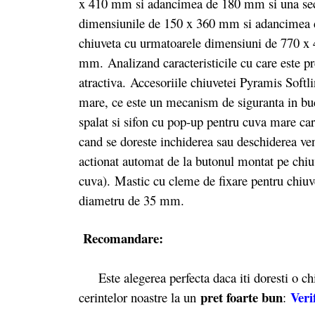
x 410 mm si adancimea de 180 mm si una secu
dimensiunile de 150 x 360 mm si adancimea d
chiuveta cu urmatoarele dimensiuni de 770 x 
mm. Analizand caracteristicile cu care este pr
atractiva.
Accesoriile chiuvetei Pyramis Softli
mare, ce este un mecanism de siguranta in bu
spalat si sifon cu pop-up pentru cuva mare car
cand se doreste inchiderea sau deschiderea vent
actionat automat de la butonul montat pe chiu
cuva). Mastic cu cleme de fixare pentru chiuve
diametru de 35 mm.
Recomandare:
Este alegerea perfecta daca iti doresti o chi
pret foarte bun
Veri
cerintelor noastre la un
: