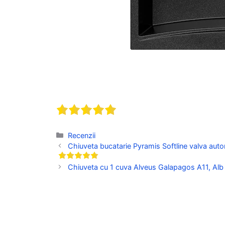
Categorii
Recenzii
Chiuveta bucatarie Pyramis Softline valva auto
Chiuveta cu 1 cuva Alveus Galapagos A11, Alb pr