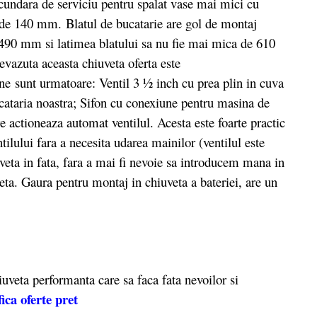
ndara de serviciu pentru spalat vase mai mici cu
e 140 mm. Blatul de bucatarie are gol de montaj
490 mm si latimea blatului sa nu fie mai mica de 610
evazuta aceasta chiuveta oferta este
ne sunt urmatoare: Ventil 3 ½ inch cu prea plin in cuva
cataria noastra; Sifon cu conexiune pentru masina de
e actioneaza automat ventilul. Acesta este foarte practic
ilului fara a necesita udarea mainilor (ventilul este
veta in fata, fara a mai fi nevoie sa introducem mana in
ta. Gaura pentru montaj in chiuveta a bateriei, are un
uveta performanta care sa faca fata nevoilor si
fica oferte pret