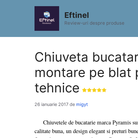
Sari
la
Eftinel
conținut
Review-uri despre produse
Chiuveta bucatar
montare pe blat p
tehnice
26 ianuarie 2017
de
migyt
Chiuvetele de bucatarie marca Pyramis sunt 
calitate buna, un design elegant si preturi bune