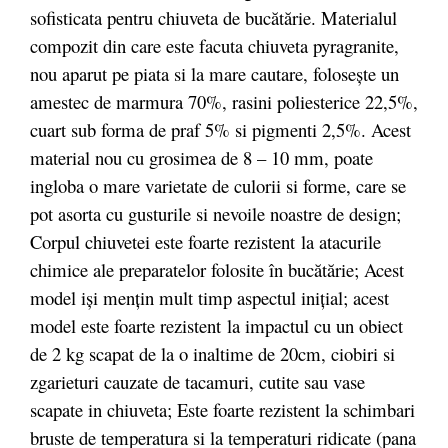
sofisticata pentru chiuveta de bucătărie. Materialul
compozit din care este facuta chiuveta pyragranite,
nou aparut pe piata si la mare cautare, folosește un
amestec de marmura 70%, rasini poliesterice 22,5%,
cuart sub forma de praf 5% si pigmenti 2,5%. Acest
material nou cu grosimea de 8 – 10 mm, poate
ingloba o mare varietate de culorii si forme, care se
pot asorta cu gusturile si nevoile noastre de design;
Corpul chiuvetei este foarte rezistent la atacurile
chimice ale preparatelor folosite în bucătărie; Acest
model iși mențin mult timp aspectul inițial; acest
model este foarte rezistent la impactul cu un obiect
de 2 kg scapat de la o inaltime de 20cm, ciobiri si
zgarieturi cauzate de tacamuri, cutite sau vase
scapate in chiuveta; Este foarte rezistent la schimbari
bruste de temperatura si la temperaturi ridicate (pana