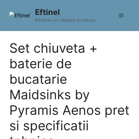
Sari
Eftinel
la
Meniu
conținut
Review-uri despre produse
Set chiuveta +
baterie de
bucatarie
Maidsinks by
Pyramis Aenos pret
si specificatii