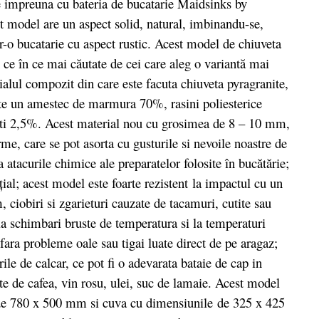
e impreuna cu bateria de bucatarie Maidsinks by
model are un aspect solid, natural, imbinandu-se,
tr-o bucatarie cu aspect rustic. Acest model de chiuveta
ce în ce mai căutate de cei care aleg o variantă mai
ialul compozit din care este facuta chiuveta pyragranite,
ește un amestec de marmura 70%, rasini poliesterice
ti 2,5%. Acest material nou cu grosimea de 8 – 10 mm,
rme, care se pot asorta cu gusturile si nevoile noastre de
a atacurile chimice ale preparatelor folosite în bucătărie;
ial; acest model este foarte rezistent la impactul cu un
 ciobiri si zgarieturi cauzate de tacamuri, cutite sau
 la schimbari bruste de temperatura si la temperaturi
 fara probleme oale sau tigai luate direct de pe aragaz;
ile de calcar, ce pot fi o adevarata bataie de cap in
te de cafea, vin rosu, ulei, suc de lamaie. Acest model
 de 780 x 500 mm si cuva cu dimensiunile de 325 x 425