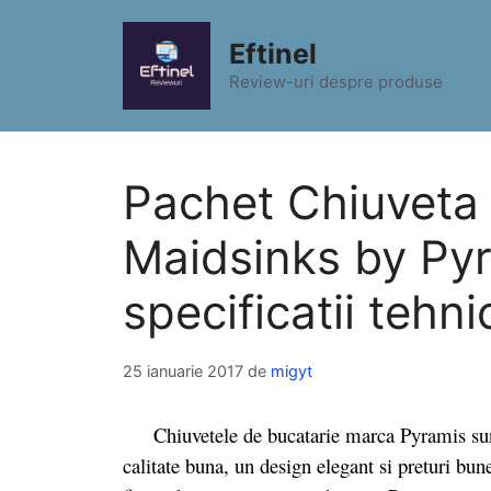
Sari
la
Eftinel
conținut
Review-uri despre produse
Pachet Chiuveta 
Maidsinks by Py
specificatii tehni
25 ianuarie 2017
de
migyt
Chiuvetele de bucatarie marca Pyramis sunt 
calitate buna, un design elegant si preturi bune