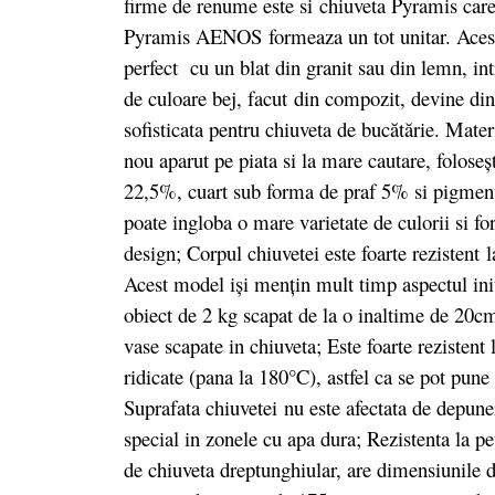
firme de renume este si chiuveta Pyramis car
Pyramis AENOS formeaza un tot unitar. Acest 
perfect cu un blat din granit sau din lemn, in
de culoare bej, facut
din compozit,
devine din 
sofisticata pentru chiuveta de bucătărie. Mater
nou aparut pe piata si la mare cautare, folos
22,5%, cuart sub forma de praf 5% si pigmen
poate ingloba o mare varietate de culorii si fo
design; Corpul chiuvetei este foarte rezistent l
Acest model iși mențin mult timp aspectul iniț
obiect de 2 kg scapat de la o inaltime de 20cm,
vase scapate in chiuveta; Este foarte rezistent
ridicate (pana la 180°C), astfel ca se pot pune
Suprafata chiuvetei nu este afectata de depuner
special in zonele cu apa dura; Rezistenta la pe
de chiuveta dreptunghiular, are dimensiunile