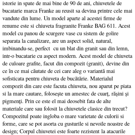
istorie in spate de mai bine de 90 de ani, chiuvetele de
bucatarie marca Franke au reusit sa devina printre cele mai
vandute din lume. Un model aparte al acestei firme de
renume este si chiuveta fragranite Franke BAG 611. Acest
model cu panou de scurgere vase cu sistem de golire
separata la canalizare, are un aspect solid, natural,
imbinandu-se, perfect cu un blat din granit sau din lemn,
intr-o bucatarie cu aspect modern. Acest model de chiuveta
de culoare grafite, facut
din compozit (granit),
devine din
ce în ce mai căutate de cei care aleg o variantă mai
sofisticata pentru chiuveta de bucătărie. Materialul
compozit din care este facuta chiuveta, nou aparut pe piata
si la mare cautare, folosește un amestec de cuarț, rășini și
pigmenți. Prin ce este el mai deosebit fata de alte
materiale care sau folosit la chiuvetele clasice din trecut?
Compozitul poate ingloba o mare varietate de culorii si
forme, care se pot asorta cu gusturile si nevoile noastre de
design; Corpul chiuvetei este foarte rezistent la atacurile