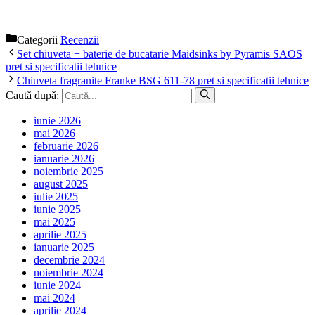
Categorii
Recenzii
Set chiuveta + baterie de bucatarie Maidsinks by Pyramis SAOS
pret si specificatii tehnice
Chiuveta fragranite Franke BSG 611-78 pret si specificatii tehnice
Caută după:
iunie 2026
mai 2026
februarie 2026
ianuarie 2026
noiembrie 2025
august 2025
iulie 2025
iunie 2025
mai 2025
aprilie 2025
ianuarie 2025
decembrie 2024
noiembrie 2024
iunie 2024
mai 2024
aprilie 2024