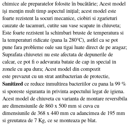
chimice ale preparatelor folosite în bucătărie; Acest model
iși mențin mult timp aspectul inițial; acest model este
foarte rezistent la socuri mecanice, ciobiri si zgarieturi
cauzate de tacamuri, cutite sau vase scapate in chiuveta;
Este foarte rezistent la schimbari bruste de temperatura si
la temperaturi ridicate (pana la 280°C), astfel ca se pot
pune fara probleme oale sau tigai luate direct de pe aragaz;
Suprafata chiuvetei nu este afectata de depunerile de
calcar, ce pot fi o adevarata bataie de cap in special in
zonele cu apa dura; Acest model din compozit
este prevazut cu un strat antibacterian de protectie,
Sanitized
ce reduce inmultirea bacteriilor cu pana la 99 %
si sporeste siguranta in privinta aspectului legat de igiena.
Acest model de chiuveta cu varianta de montare reversibila
are dimensiunile de 860 x 500 mm si cuva cu
dimensiunile de 368 x 440 mm cu adancimea de 195 mm
si greutatea de 7 Kg, ce se monteaza pe blat.