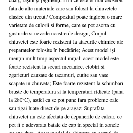
fata de alte materiale care sau folosit la chiuvetele
clasice din trecut? Compozitul poate ingloba o mare
varietate de culorii si forme, care se pot asorta cu
gusturile si nevoile noastre de design; Corpul
chiuvetei este foarte rezistent la atacurile chimice ale
preparatelor folosite în bucătărie; Acest model iși
mențin mult timp aspectul inițial; acest model este
foarte rezistent la socuri mecanice, ciobiri si
zgarieturi cauzate de tacamuri, cutite sau vase
scapate in chiuveta; Este foarte rezistent la schimbari
bruste de temperatura si la temperaturi ridicate (pana
la 280°C), astfel ca se pot pune fara probleme oale
sau tigai luate direct de pe aragaz; Suprafata
chiuvetei nu este afectata de depunerile de calcar, ce
pot fi o adevarata bataie de cap in special in zonele
cu apa dura. Acest model de chiuveta cu corpul de