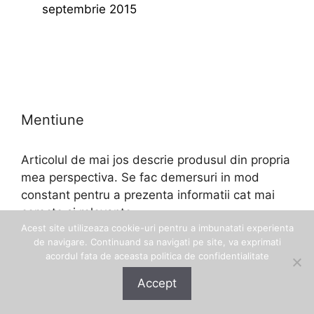
septembrie 2015
Mentiune
Articolul de mai jos descrie produsul din propria
mea perspectiva. Se fac demersuri in mod
constant pentru a prezenta informatii cat mai
corecte si relevante.
Acest site utilizeaza cookie-uri pentru a imbunatati experienta
de navigare. Continuand sa navigati pe site, va exprimati
acordul fata de aceasta politica de confidentialitate
Accept
© 2026 Eftinel
• Construit cu
GeneratePress