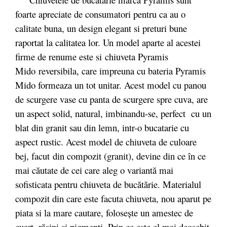
foarte apreciate de consumatori pentru ca au o
calitate buna, un design elegant si preturi bune
raportat la calitatea lor. Un model aparte al acestei
firme de renume este si chiuveta Pyramis
Mido reversibila, care impreuna cu bateria Pyramis
Mido formeaza un tot unitar. Acest model cu panou
de scurgere vase cu panta de scurgere spre cuva, are
un aspect solid, natural, imbinandu-se, perfect cu un
blat din granit sau din lemn, intr-o bucatarie cu
aspect rustic. Acest model de chiuveta de culoare
bej, facut
din compozit (granit),
devine din ce în ce
mai căutate de cei care aleg o variantă mai
sofisticata pentru chiuveta de bucătărie. Materialul
compozit din care este facuta chiuveta, nou aparut pe
piata si la mare cautare, folosește un amestec de
cuarț, rășini și pigmenți. Prin ce este el mai deosebit