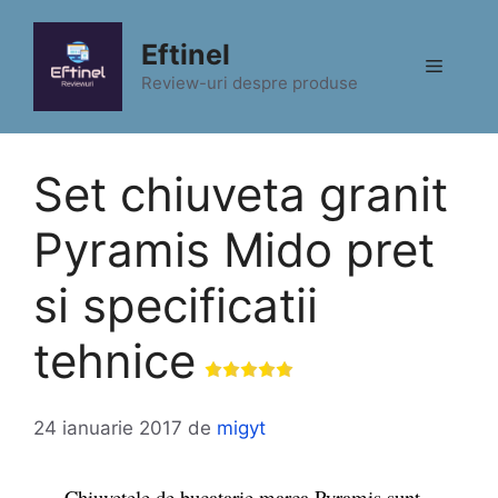
Sari
la
Eftinel
Meniu
conținut
Review-uri despre produse
Set chiuveta granit
Pyramis Mido pret
si specificatii
tehnice
24 ianuarie 2017
de
migyt
Chiuvetele de bucatarie marca Pyramis sunt