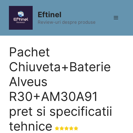
Sari
la
Eftinel
Meniu
conținut
Review-uri despre produse
Pachet
Chiuveta+Baterie
Alveus
R30+AM30A91
pret si specificatii
tehnice