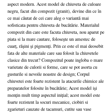
aspect modern. Acest model de chiuveta de culoare
negru, facut
din compozit (granit),
devine din ce în
ce mai căutat de cei care aleg o variantă mai
sofisticata pentru chiuveta de bucătărie. Materialul
compozit din care este facuta chiuveta, nou aparut pe
piata si la mare cautare, folosește un amestec de
cuarț, rășini și pigmenți. Prin ce este el mai deosebit
fata de alte materiale care sau folosit la chiuvetele
clasice din trecut? Compozitul poate ingloba o mare
varietate de culorii si forme, care se pot asorta cu
gusturile si nevoile noastre de design; Corpul
chiuvetei este foarte rezistent la atacurile chimice ale
preparatelor folosite în bucătărie; Acest model iși
mențin mult timp aspectul inițial; acest model este
foarte rezistent la socuri mecanice, ciobiri si
zgarieturi cauzate de tacamuri, cutite sau vase