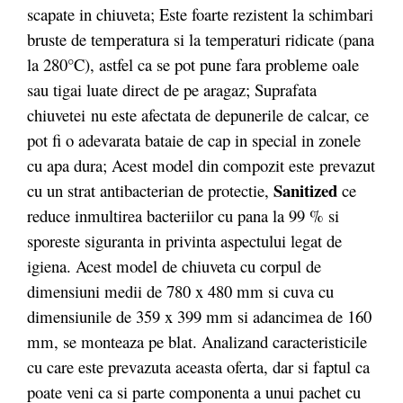
scapate in chiuveta; Este foarte rezistent la schimbari
bruste de temperatura si la temperaturi ridicate (pana
la 280°C), astfel ca se pot pune fara probleme oale
sau tigai luate direct de pe aragaz; Suprafata
chiuvetei nu este afectata de depunerile de calcar, ce
pot fi o adevarata bataie de cap in special in zonele
cu apa dura; Acest model din compozit este prevazut
Sanitized
cu un strat antibacterian de protectie,
ce
reduce inmultirea bacteriilor cu pana la 99 % si
sporeste siguranta in privinta aspectului legat de
igiena. Acest model de chiuveta cu corpul de
dimensiuni medii de 780 x 480 mm si cuva cu
dimensiunile de 359 x 399 mm si adancimea de 160
mm, se monteaza pe blat. Analizand caracteristicile
cu care este prevazuta aceasta oferta, dar si faptul ca
poate veni ca si parte componenta a unui pachet cu