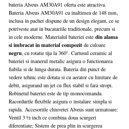
bateria Alveus AM30A91 oferta este atractiva.
Bateria Alveus AM30A91 cu inaltimea de 148 mm,
inclusa in pachet dispune de un design elegant, ce se
potriveste atat in bucatariile traditionale, precum si
din alama
in cele moderne. Materialul bateriei este
si imbracat in material compozit
de culoare
negru
, cu rotatie tija la 360°.
Cartusul ceramic al
bateriei si manerul metalic asigura o functionarea
fiabila si de lunga durata. Bateria din punct de
vedere tehnic este dotata si cu aerator cu limitare de
debit, asigurand un jet cu flux stabil si fara stropi.
Robinetul bateriei este de tip monocomanda.
Racordurile flexibile asigura o instalare
simpla si
rapida. Accesoriile chiuvetei Alveus sunt urmatoare:
Ventil 3 ½ inch ce combina doua scurgeri
diferentiate; Sistem de prea plin in scurgerea