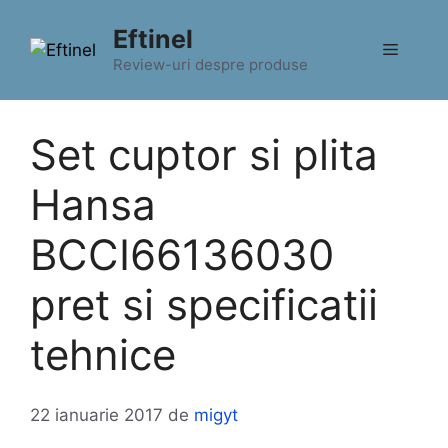
Sari
Eftinel
la
Meniu
conținut
Review-uri despre produse
Set cuptor si plita
Hansa
BCCI66136030
pret si specificatii
tehnice
22 ianuarie 2017
de
migyt