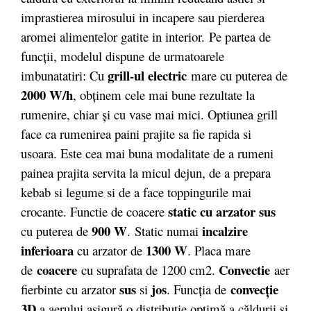
imprastierea mirosului in incapere sau pierderea
aromei alimentelor gatite in interior. Pe partea de
funcții, modelul dispune de urmatoarele
grill-ul electric
imbunatatiri: Cu
mare cu puterea de
2000 W/h
, obţinem cele mai bune rezultate la
rumenire, chiar şi cu vase mai mici. Optiunea grill
face ca rumenirea paini prajite sa fie rapida si
usoara. Este cea mai buna modalitate de a rumeni
painea prajita servita la micul dejun, de a prepara
kebab si legume si de a face toppingurile mai
static cu arzator sus
crocante. Functie de coacere
900 W
incalzire
cu puterea de
. Static numai
inferioara
1300 W
cu arzator de
. Placa mare
coacere
Convectie
de
cu suprafata de 1200 cm2.
aer
sus
jos
convecţie
fierbinte cu arzator
si
. Funcţia de
3D
a aerului asigură o distribuţie optimă a căldurii şi