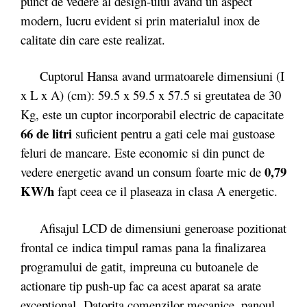
punct de vedere al design-ului avand un aspect
modern, lucru evident si prin materialul inox de
calitate din care este realizat.
Cuptorul Hansa
avand urmatoarele dimensiuni (I
x L x A) (cm): 59.5 x 59.5 x 57.5 si greutatea de 30
Kg, este un cuptor incorporabil electric de capacitate
66 de litri
suficient pentru a gati cele mai gustoase
feluri de mancare. Este economic si din punct de
0,79
vedere energetic avand un consum foarte mic de
KW/h
fapt ceea ce il plaseaza in clasa A energetic.
Afisajul LCD de dimensiuni generoase pozitionat
frontal ce indica timpul ramas pana la finalizarea
programului de gatit, impreuna cu butoanele de
actionare tip push-up fac ca acest aparat sa arate
exceptional. Datorita comenzilor mecanice, panoul