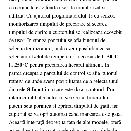
de comanda este foarte usor de monitorizat si
utilizat. Cu ajutorul programatorului Ts cu senzor,
monitorizarea timpului de preparare si setarea
timpului de oprire a cuptorului se realizeaza deosebit
de usor. In stanga panoului se afla butonul de
selectie temperatura, unde avem posibilitatea sa
50°C
selectam nivelul de temperatura necesar de la
250°C
la
pentru prepararea fiecarui aliment. In
partea dreapta a panoului de control se afla butonul
rotativ, de unde avem posibilitatea de a selecta unul
8 functii
din cele
cu care este dotat cuptorul. Prin
intermediul butoanelor cu senzori ai timer-ului,
putem seta pornirea si oprirea timpului de gatit, iar
cuptorul se va opri automat cand mancarea este gata.
Această interfaţă deosebita fata de alte modele, oferă
acces direct si la arzatoarele plitei incorporabile din