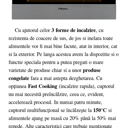
3 forme de incalzire
Cu ajutorul celor
, cu
rezistenta de coacere de sus, de jos si inelara toate
alimentele vor fi mai bine facute, atat in interior, cat
si la exterior. Pe langa acestea avem la dispozitie si o
functie speciala pentru a putea pregati o mare
produse
varietate de produse chiar si a unor
congelate
fara a mai astepta dezghetarea. Cu
Fast Cooking
opţiunea
(incalzire rapida), cuptorul
nu mai necesită preîncălzire, ceea ce, evident,
accelerează procesul. In numai patru minute,
150°C
cuptorul multifuncţional se încălzeşte la
si
alimentele ajung pe masă cu 20% până la 50% mai
repede. Alte caracteristici care trebuie mentionate