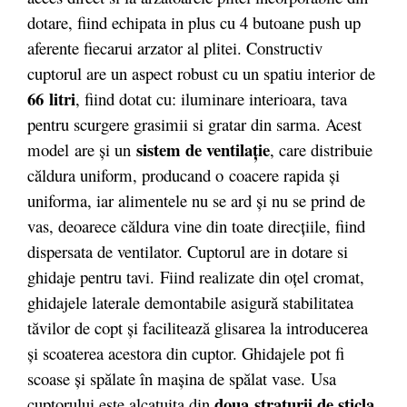
dotare, fiind echipata in plus cu 4 butoane push up
aferente fiecarui arzator al plitei. Constructiv
cuptorul are un aspect robust cu un spatiu interior de
66 litri
, fiind dotat cu: iluminare interioara, tava
pentru scurgere grasimii si gratar din sarma. Acest
sistem de ventilaţie
model are şi un
, care distribuie
căldura uniform, producand o coacere rapida şi
uniforma, iar alimentele nu se ard şi nu se prind de
vas, deoarece căldura vine din toate direcţiile, fiind
dispersata de ventilator. Cuptorul are in dotare si
ghidaje pentru tavi. Fiind realizate din oţel cromat,
ghidajele laterale demontabile asigură stabilitatea
tăvilor de copt şi facilitează glisarea la introducerea
şi scoaterea acestora din cuptor. Ghidajele pot fi
scoase şi spălate în maşina de spălat vase. Usa
doua straturii de sticla
cuptorului este alcatuita din