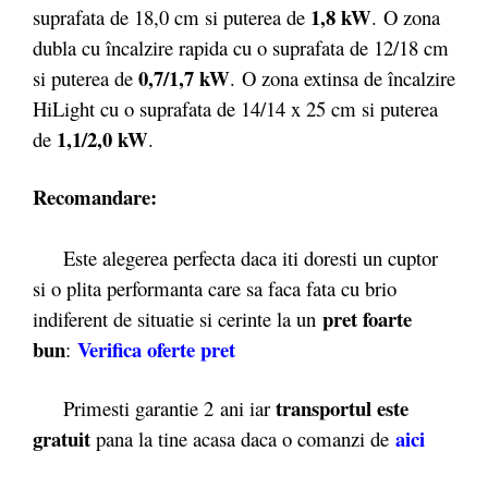
1,8 kW
suprafata de 18,0 cm si puterea de
. O zona
dubla cu încalzire rapida cu o suprafata de 12/18 cm
0,7/1,7 kW
si puterea de
. O zona extinsa de încalzire
HiLight cu o suprafata de 14/14 x 25 cm si puterea
1,1/2,0 kW
de
.
Recomandare:
Este alegerea perfecta daca iti doresti un cuptor
si o plita performanta care sa faca fata cu brio
pret foarte
indiferent de situatie si cerinte la un
bun
Verifica oferte pret
:
transportul este
Primesti garantie 2
ani iar
gratuit
aici
pana la tine acasa daca o comanzi de