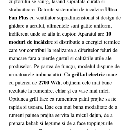
cuptorului se scurg, lasand suprafata curata si
Ultra
stralucitoare. Datorita sistemului de incalzire
Fan Plus
cu ventilator supradimensionat si design de
ghidare a aerului, alimentele sunt gatite uniform,
10
indiferent unde se afla in cuptor. Aparatul are
moduri de încălzire
si distributie a energiei termice
care vor contribui la realizarea a diferitelor feluri de
mancare fara a pierde gustul si calitătile utile ale
produselor. Pe partea de funcții, modelul dispune de
grill-ul electric
urmatoarele imbunatatiri: Cu
mare
2700 W/h
cu puterea de
, obţinem cele mai bune
rezultate la rumenire, chiar şi cu vase mai mici.
Optiunea grill face ca rumenirea paini prajite sa fie
rapida si usoara. Este cea mai buna modalitate de a
rumeni painea prajita servita la micul dejun, de a
prepara kebab si legume si de a face toppingurile