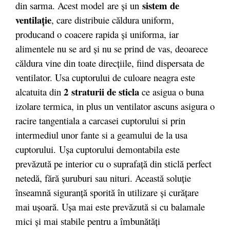
sistem de
din sarma. Acest model are şi un
ventilaţie
, care distribuie căldura uniform,
producand o coacere rapida şi uniforma, iar
alimentele nu se ard şi nu se prind de vas, deoarece
căldura vine din toate direcţiile, fiind dispersata de
ventilator. Usa cuptorului de culoare neagra este
2 straturii de sticla
alcatuita din
ce asigua o buna
izolare termica, in plus un ventilator ascuns asigura o
racire tangentiala a carcasei cuptorului si prin
intermediul unor fante si a geamului de la usa
cuptorului. Uşa cuptorului demontabila este
prevăzută pe interior cu o suprafaţă din sticlă perfect
netedă, fără şuruburi sau nituri. Această soluţie
înseamnă siguranţă sporită în utilizare şi curăţare
mai uşoară. Uşa mai este prevăzută si cu balamale
mici şi mai stabile pentru a îmbunătăţi