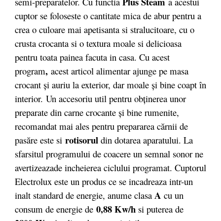
Plus Steam
semi-preparatelor. Cu functia
a acestui
cuptor se foloseste o cantitate mica de abur pentru a
crea o culoare mai apetisanta si stralucitoare, cu o
crusta crocanta si o textura moale si delicioasa
pentru toata painea facuta in casa. Cu acest
,
program
acest articol alimentar ajunge pe masa
crocant şi auriu la exterior, dar moale şi bine coapt în
interior. Un accesoriu util pentru obţinerea unor
preparate din carne crocante şi bine rumenite,
recomandat mai ales pentru prepararea cărnii de
rotisorul
pasăre este si
din dotarea aparatului. La
sfarsitul programului de coacere un semnal sonor ne
avertizeazade incheierea ciclului programat. Cuptorul
Electrolux este un produs ce se incadreaza intr-un
A
inalt standard de energie, anume clasa
cu un
0,88 Kw/h
consum de energie de
si puterea de