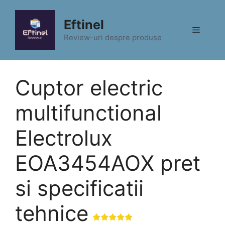
Sari
la
Eftinel
Meniu
conținut
Review-uri despre produse
Cuptor electric
multifunctional
Electrolux
EOA3454AOX pret
si specificatii
tehnice