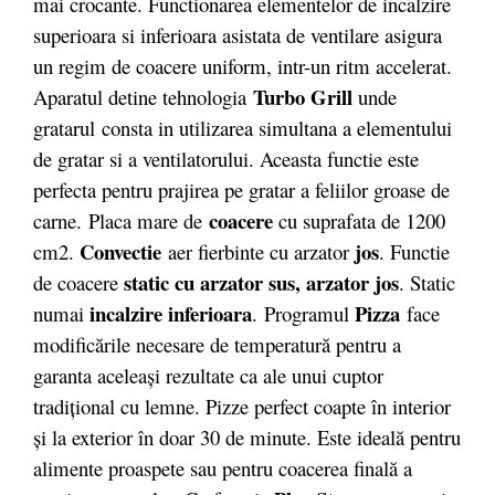
mai crocante. Functionarea elementelor de incalzire
superioara si inferioara asistata de ventilare asigura
un regim de coacere uniform, intr-un ritm accelerat.
Turbo Grill
Aparatul detine tehnologia
unde
gratarul consta in utilizarea simultana a elementului
de gratar si a ventilatorului. Aceasta functie este
perfecta pentru prajirea pe gratar a feliilor groase de
coacere
carne. Placa mare de
cu suprafata de 1200
Convectie
jos
cm2.
aer fierbinte cu arzator
. Functie
static cu arzator sus, arzator jos
de coacere
. Static
incalzire inferioara
Pizza
numai
. Programul
face
modificările necesare de temperatură pentru a
garanta aceleaşi rezultate ca ale unui cuptor
tradiţional cu lemne. Pizze perfect coapte în interior
şi la exterior în doar 30 de minute. Este ideală pentru
alimente proaspete sau pentru coacerea finală a