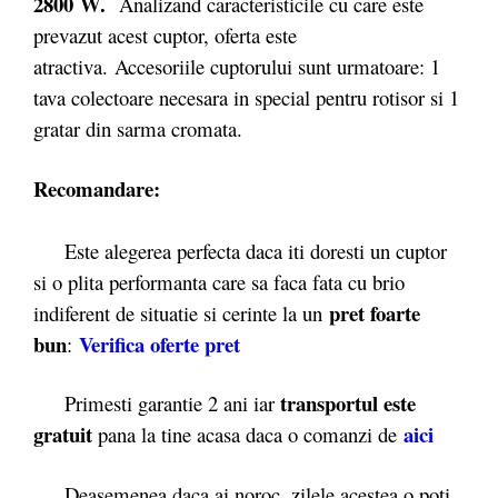
2800
W.
Analizand caracteristicile cu care este
prevazut acest cuptor, oferta este
atractiva. Accesoriile cuptorului sunt urmatoare: 1
tava colectoare necesara in special pentru rotisor si 1
gratar din sarma cromata.
Recomandare:
Este alegerea perfecta daca iti doresti un cuptor
si o plita performanta care sa faca fata cu brio
pret foarte
indiferent de situatie si cerinte la un
bun
Verifica oferte pret
:
transportul este
Primesti garantie 2 ani iar
gratuit
aici
pana la tine acasa daca o comanzi de
Deasemenea daca ai noroc, zilele acestea o poti