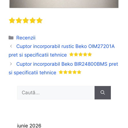
Categorii
Recenzii
Cuptor incorporabil rustic Beko OIM27201A
pret si specificatii tehnice
Cuptor incorporabil Beko BIR24800BMS pret
si specificatii tehnice
Caută
după:
iunie 2026