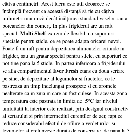
câţiva centimetri. Acest lucru este util deoarece se
întâmplă frecvent ca această distanţă să fie cu câţiva
milimetri mai mică decât înălţimea standard vaselor sau a
borcanelor din comerţ. In plus frigiderul are un raft
Multi Shelf
special,
extrem de flexibil, cu suporturi
speciale pentru sticle, ce se poate adapta oricarei nevoi.
Poate fi un raft pentru depozitarea alimentelor oriunde in
frigider, sau un gratar special pentru sticle, cu suporturi ce
pot tine pana la 5 sticle. In partea inferioara a frigiderului
Ever Fresh
se afla compartimentul
etans cu doua sertare
pe sine, de depozitare al legumelor si fructelor, ce le
pastreaza un timp indelungat proaspete si cu aromele
nealterate ca in ziua in care au fost culese. In aceasta zona
5°C
temperatura este pastrata in limita de
iar nivelul
umiditatii la interior este realizat, prin designul constructiv
al sertarului si prin intermediul curentilor de aer, fapt ce
reduce considerabil efectul de ofilire a verdeturilor si
legumelor si prelungeste durata de conservare, de pana la 3