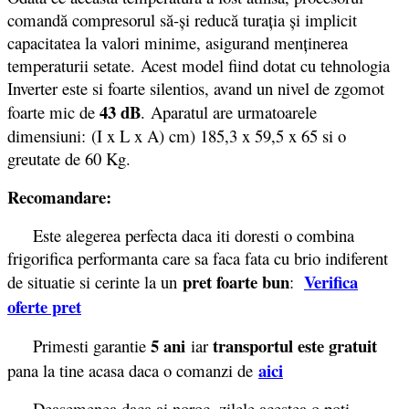
comandă compresorul să-și reducă turația și implicit
capacitatea la valori minime, asigurand menținerea
temperaturii setate. Acest model fiind dotat cu tehnologia
Inverter este si foarte silentios, avand un nivel de zgomot
43 dB
foarte mic de
. Aparatul are urmatoarele
dimensiuni: (I x L x A) cm) 185,3 x 59,5 x 65 si o
greutate de 60 Kg.
Recomandare:
Este alegerea perfecta daca iti doresti o combina
frigorifica performanta care sa faca fata cu brio indiferent
pret foarte bun
Verifica
de situatie si cerinte la un
:
oferte pret
5 ani
transportul este gratuit
Primesti garantie
iar
aici
pana la tine acasa daca o comanzi de
Deasemenea daca ai noroc, zilele acestea o poti