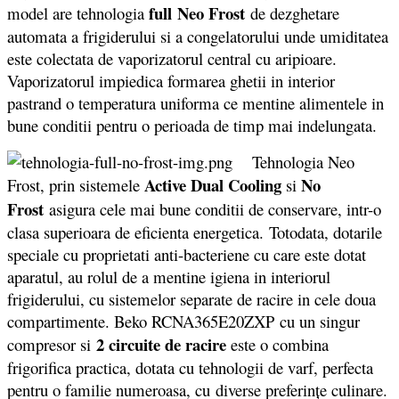
full
Neo Frost
model are tehnologia
de dezghetare
automata a frigiderului si a congelatorului unde umiditatea
este colectata de vaporizatorul central cu aripioare.
Vaporizatorul impiedica formarea ghetii in interior
pastrand o temperatura uniforma ce mentine alimentele in
bune conditii pentru o perioada de timp mai indelungata.
Tehnologia Neo
Active Dual Cooling
No
Frost, prin sistemele
si
Frost
asigura cele mai bune conditii de conservare, intr-o
clasa superioara de eficienta energetica. Totodata, dotarile
speciale cu proprietati anti-bacteriene cu care este dotat
aparatul, au rolul de a mentine igiena in interiorul
frigiderului, cu sistemelor separate de racire in cele doua
compartimente. Beko RCNA365E20ZXP cu un singur
2 circuite de racire
compresor si
este o combina
frigorifica practica, dotata cu tehnologii de varf, perfecta
pentru o familie numeroasa, cu diverse preferințe culinare.