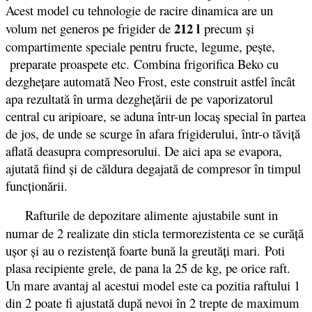
Acest model cu tehnologie de racire dinamica are un
212 l
volum net generos pe frigider de
precum și
compartimente speciale pentru fructe, legume, pește,
preparate proaspete etc. Combina frigorifica Beko cu
dezgheţare automată Neo Frost, este construit astfel încât
apa rezultată în urma dezgheţării de pe vaporizatorul
central cu aripioare, se aduna într-un locaş special în partea
de jos, de unde se scurge în afara frigiderului, într-o tăviţă
aflată deasupra compresorului. De aici apa se evapora,
ajutată fiind şi de căldura degajată de compresor în timpul
funcţionării.
Rafturile de depozitare alimente
ajustabile sunt in
numar de 2 realizate din sticla termorezistenta ce se curăță
ușor și au o rezistență foarte bună la greutăți mari. Poti
plasa recipiente grele, de pana la 25 de kg, pe orice raft.
Un mare avantaj al acestui model este ca pozitia raftului 1
din 2 poate fi ajustată după nevoi în 2 trepte de maximum