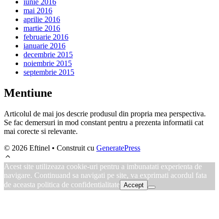
iunie 2016
mai 2016
aprilie 2016
martie 2016
februarie 2016
ianuarie 2016
decembrie 2015
noiembrie 2015
septembrie 2015
Mentiune
Articolul de mai jos descrie produsul din propria mea perspectiva.
Se fac demersuri in mod constant pentru a prezenta informatii cat
mai corecte si relevante.
© 2026 Eftinel
• Construit cu
GeneratePress
Acest site utilizeaza cookie-uri pentru a imbunatati experienta de
navigare. Continuand sa navigati pe site, va exprimati acordul fata
de aceasta politica de confidentialitate
Accept