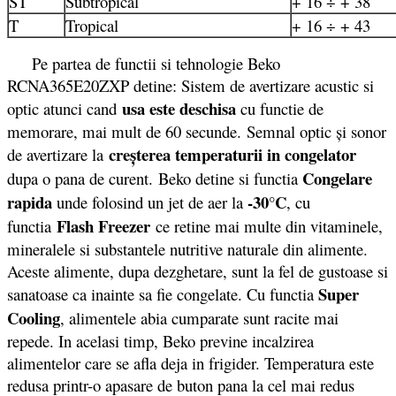
ST
Subtropical
+ 16 ÷ + 38
T
Tropical
+ 16 ÷ + 43
Pe partea de functii si tehnologie Beko
RCNA365E20ZXP detine: Sistem de avertizare acustic si
usa este deschisa
optic atunci cand
cu functie de
memorare, mai mult de 60 secunde. Semnal optic şi sonor
creşterea temperaturii in congelator
de avertizare la
Congelare
dupa o pana de curent. Beko detine si functia
rapida
-30°C
unde folosind un jet de aer la
, cu
Flash Freezer
functia
ce retine mai multe din vitaminele,
mineralele si substantele nutritive naturale din alimente.
Aceste alimente, dupa dezghetare, sunt la fel de gustoase si
Super
sanatoase ca inainte sa fie congelate. Cu functia
Cooling
, alimentele abia cumparate sunt racite mai
repede. In acelasi timp, Beko previne incalzirea
alimentelor care se afla deja in frigider. Temperatura este
redusa printr-o apasare de buton pana la cel mai redus