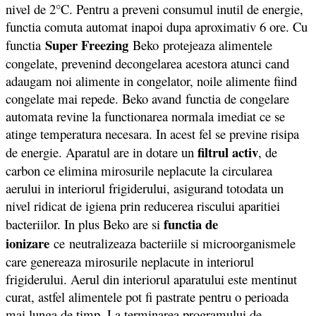
nivel de 2°C. Pentru a preveni consumul inutil de energie,
functia comuta automat inapoi dupa aproximativ 6 ore. Cu
Super Freezing
functia
Beko protejeaza alimentele
congelate, prevenind decongelarea acestora atunci cand
adaugam noi alimente in congelator, noile alimente fiind
congelate mai repede. Beko avand functia de congelare
automata revine la functionarea normala imediat ce se
atinge temperatura necesara. In acest fel se previne risipa
filtrul activ
de energie. Aparatul are in dotare un
, de
carbon ce elimina mirosurile neplacute la circularea
aerului in interiorul frigiderului, asigurand totodata un
nivel ridicat de igiena prin reducerea riscului aparitiei
functia de
bacteriilor. In plus Beko are si
ionizare
ce neutralizeaza bacteriile si microorganismele
care genereaza mirosurile neplacute in interiorul
frigiderului. Aerul din interiorul aparatului este mentinut
curat, astfel alimentele pot fi pastrate pentru o perioada
mai lunga de timp. La terminarea programului de