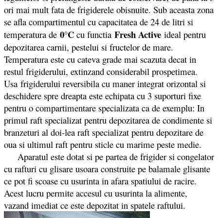
ori mai mult fata de frigiderele obisnuite. Sub aceasta zona
se afla compartimentul cu capacitatea de 24 de litri si
0°C
Fresh Active
temperatura de
cu functia
ideal pentru
depozitarea carnii, pestelui si fructelor de mare.
Temperatura este cu cateva grade mai scazuta decat in
restul frigiderului, extinzand considerabil prospetimea.
Usa frigiderului reversibila cu maner integrat orizontal si
deschidere spre dreapta este echipata cu 3 suporturi fixe
pentru o compartimentare specializata ca de exemplu: In
primul raft specializat pentru depozitarea de condimente si
branzeturi al doi-lea raft specializat pentru depozitare de
oua si ultimul raft pentru sticle cu marime peste medie.
Aparatul este dotat si pe partea de frigider si congelator
cu rafturi cu glisare usoara construite pe balamale glisante
ce pot fi scoase cu usurinta in afara spatiului de racire.
Acest lucru permite accesul cu usurinta la alimente,
vazand imediat ce este depozitat in spatele raftului.