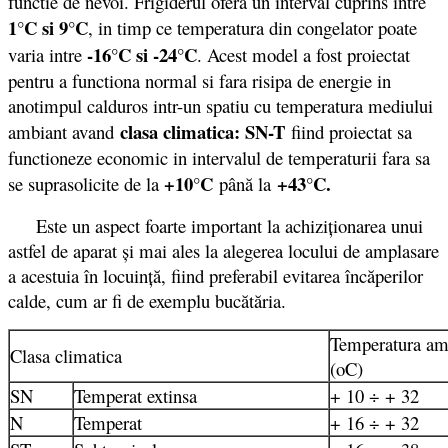
functie de nevoi. Frigiderul ofera un interval cuprins intre
1°C si 9°C
, in timp ce temperatura din congelator poate
-16°C si -24°C
varia intre
. Acest model a fost proiectat
pentru a functiona normal si fara risipa de energie in
anotimpul calduros intr-un spatiu cu temperatura mediului
clasa climatica: SN-T
ambiant avand
fiind proiectat sa
functioneze economic in intervalul de temperaturii fara sa
+10°C
+43°C.
se suprasolicite de la
până la
Este un aspect foarte important la achiziţionarea unui
astfel de aparat şi mai ales la alegerea locului de amplasare
a acestuia în locuinţă, fiind preferabil evitarea încăperilor
calde, cum ar fi de exemplu bucătăria.
Temperatura am
Clasa climatica
(oC)
SN
Temperat extinsa
+ 10 ÷ + 32
N
Temperat
+ 16 ÷ + 32