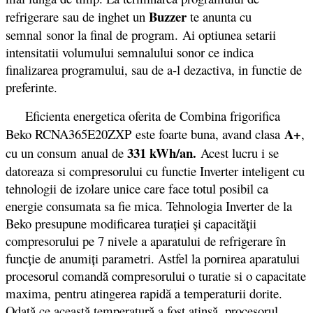
Buzzer
refrigerare sau de inghet un
te anunta cu
semnal sonor la final de program. Ai optiunea setarii
intensitatii volumului semnalului sonor ce indica
finalizarea programului, sau de a-l dezactiva, in functie de
preferinte.
Eficienta energetica oferita de Combina frigorifica
A+
Beko RCNA365E20ZXP este foarte buna, avand clasa
,
331 kWh/an.
cu un consum anual de
Acest lucru i se
datoreaza si compresorului cu functie Inverter inteligent cu
tehnologii de izolare unice care face totul posibil ca
energie consumata sa fie mica. Tehnologia Inverter de la
Beko presupune modificarea turației și capacității
compresorului pe 7 nivele a aparatului de refrigerare în
funcție de anumiți parametri. Astfel la pornirea aparatului
procesorul comandă compresorului o turatie si o capacitate
maxima, pentru atingerea rapidă a temperaturii dorite.
Odată ce această temperatură a fost atinsă, procesorul