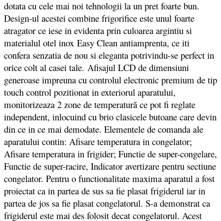
dotata cu cele mai noi tehnologii la un pret foarte bun.
Design-ul acestei combine frigorifice este unul foarte
atragator ce iese in evidenta prin culoarea argintiu si
materialul otel inox Easy Clean antiamprenta, ce iti
confera senzatia de nou si eleganta potrivindu-se perfect in
orice colt al casei tale. Afisajul LCD de dimensiuni
generoase impreuna cu controlul electronic premium de tip
touch control pozitionat in exteriorul aparatului,
monitorizeaza 2 zone de temperatură ce pot fi reglate
independent, inlocuind cu brio clasicele butoane care devin
din ce in ce mai demodate. Elementele de comanda ale
aparatului contin: Afisare temperatura in congelator;
Afisare temperatura in frigider; Functie de super-congelare,
Functie de super-racire, Indicator avertizare pentru sectiune
congelator. Pentru o functionalitate maxima aparatul a fost
proiectat ca in partea de sus sa fie plasat frigiderul iar in
partea de jos sa fie plasat congelatorul. S-a demonstrat ca
frigiderul este mai des folosit decat congelatorul. Acest