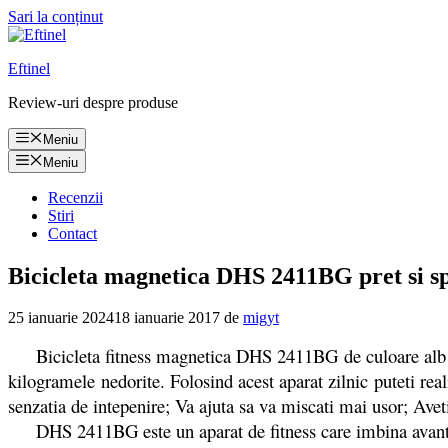
Sari la conținut
Eftinel
Review-uri despre produse
Meniu
Meniu
Recenzii
Stiri
Contact
Bicicleta magnetica DHS 2411BG pret si spe
25 ianuarie 2024
18 ianuarie 2017
de
migyt
Bicicleta fitness magnetica DHS 2411BG de culoare alb este 
kilogramele nedorite. Folosind acest aparat zilnic puteti rea
senzatia de intepenire; Va ajuta sa va miscati mai usor; Avet
DHS 2411BG este un aparat de fitness care imbina avantajel