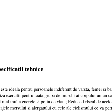
cificatii tehnice
ideala pentru persoanele indiferent de varsta, femei si barba
liza exercitii pentru toata grupa de muschi ai corpului uman ca
i mai multa energie si pofta de viata; Reduceti riscul de acci
e mersului si alergatului cu cele ale ciclismului ce va per