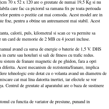
 H)cm 70 x 52 x 120 are o greutate de numai 19,5 Kg si nu
abila care fac ca piciorul sa ramana fix pe toata perioada
oarelor pentru o pozitie cat mai comoda. Acest model are in
e fixe, pentru a obtine un antrenament mai stabil. Acest
ta, calorii, puls, kilometral si scan ce va permite sa
i de un card de memorie de 2 MB cu 4 jocuri incluse.
anual avand ca sursa de energie o baterie de 1,5 V. DHS
n curte sau hoteluri si sali de fitness cu trafic redus.
 cu sistem de franare magnetic de pe ghidon, fara a opri
 diferita. Acest mecanism de rezistenta/franare, implica
vedere tehnologic este dotat cu o volanta avand un diametru de
scare cat mai lina datorita inertiei, iar efectele se vor
ga. Centrul de greutate al aparatului are o baza de sustinere
utonul cu functia de variator de presiune, punand in