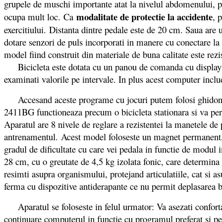
grupele de muschi importante atat la nivelul abdomenului, p
modalitate de protectie la accidente
ocupa mult loc. Ca
, 
exercitiului. Distanta dintre pedale este de 20 cm. Saua are
dotare senzori de puls incorporati in manere cu conectare l
model fiind construit din materiale de buna calitate este rezi
Bicicleta este dotata cu un panou de comanda cu display LCD,
examinati valorile pe intervale. In plus acest computer incl
Accesand aceste programe cu jocuri putem folosi ghidonul 
2411BG functioneaza precum o bicicleta stationara si va permite
Aparatul are 8 nivele de reglare a rezistentei la manetele de
antrenamentul. Acest model foloseste un magnet permanent, ca
gradul de dificultate cu care vei pedala in functie de modul 
28 cm, cu o greutate de 4,5 kg izolata fonic, care determina mi
resimti asupra organismului, protejand articulatiile, cat si a
ferma cu dispozitive antiderapante ce nu permit deplasarea b
Aparatul se foloseste in felul urmator: Va asezati confortabi
continuare computerul in functie cu programul preferat si pe