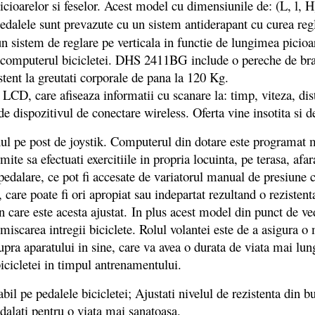
icioarelor si feselor. Acest model cu dimensiunile de: (L, l,
pedalele sunt prevazute cu un sistem antiderapant cu curea regl
 un sistem de reglare pe verticala in functie de lungimea pici
a computerul bicicletei. DHS 2411BG include o pereche de brat
stent la greutati corporale de pana la 120 Kg.
 care afiseaza informatii cu scanare la: timp, viteza, distan
ude dispozitivul de conectare wireless. Oferta vine insotita s
pe post de joystik. Computerul din dotare este programat m
 sa efectuati exercitiile in propria locuinta, pe terasa, afara i
 pedalare, ce pot fi accesate de variatorul manual de presiune
re poate fi ori apropiat sau indepartat rezultand o rezistenta
in care este acesta ajustat. In plus acest model din punct de 
scarea intregii biciclete. Rolul volantei este de a asigura o mi
supra aparatului in sine, care va avea o durata de viata mai lun
icicletei in timpul antrenamentului.
l pe pedalele bicicletei; Ajustati nivelul de rezistenta din b
dalati pentru o viata mai sanatoasa.