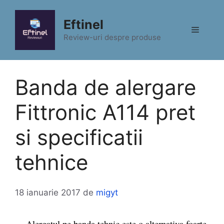
Sari
la
Eftinel
Meniu
conținut
Review-uri despre produse
Banda de alergare
Fittronic A114 pret
si specificatii
tehnice
18 ianuarie 2017
de
migyt
Alergatul pe banda tehnic este o alternativa foarte