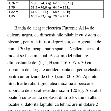
Banda de alergat electrica Fittronic A114 de
culoare negru, cu dimensiunile pliabile cu sistem de
blocare, pentru a fi usor depozitata, cu o greutate de
numai 30 kg, ocupa putin spatiu. Deplierea acestui
model se face manual. Acest model pliat are
dimensiunile de: (L, l, H)cm 116 x 57 x 30 cu
suprafata de alergare antiderapanta cu perne elastice
pentru amortizare de (L x l)cm 100 x 36. Aparatul
fiind foarte robust greutatea maxima a persoanei
suportata de aparat este de maxim 120 kg. Aparatul
poate fi cu usurinta deplasat dintr-o locatie in alta
locatie si datorita faptului ca tehnic are in dotare 2
roti rezistente. La acest model covorul se deplaseaza