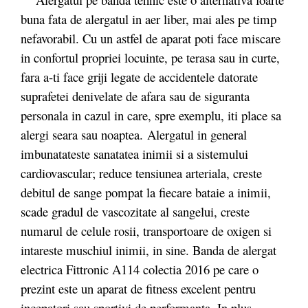
buna fata de alergatul in aer liber, mai ales pe timp
nefavorabil. Cu un astfel de aparat poti face miscare
in confortul propriei locuinte, pe terasa sau in curte,
fara a-ti face griji legate de accidentele datorate
suprafetei denivelate de afara sau de siguranta
personala in cazul in care, spre exemplu, iti place sa
alergi seara sau noaptea. Alergatul in general
imbunatateste sanatatea inimii si a sistemului
cardiovascular; reduce tensiunea arteriala, creste
debitul de sange pompat la fiecare bataie a inimii,
scade gradul de vascozitate al sangelui, creste
numarul de celule rosii, transportoare de oxigen si
intareste muschiul inimii, in sine. Banda de alergat
electrica Fittronic A114 colectia 2016 pe care o
prezint este un aparat de fitness excelent pentru
incepatori sau sportivi de performanta. In plus