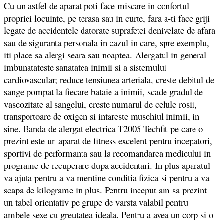
Cu un astfel de aparat poti face miscare in confortul
propriei locuinte, pe terasa sau in curte, fara a-ti face griji
legate de accidentele datorate suprafetei denivelate de afara
sau de siguranta personala in cazul in care, spre exemplu,
iti place sa alergi seara sau noaptea. Alergatul in general
imbunatateste sanatatea inimii si a sistemului
cardiovascular; reduce tensiunea arteriala, creste debitul de
sange pompat la fiecare bataie a inimii, scade gradul de
vascozitate al sangelui, creste numarul de celule rosii,
transportoare de oxigen si intareste muschiul inimii, in
sine. Banda de alergat electrica T2005 Techfit pe care o
prezint este un aparat de fitness excelent pentru incepatori,
sportivi de performanta sau la recomandarea medicului in
programe de recuperare dupa accidentari. In plus aparatul
va ajuta pentru a va mentine conditia fizica si pentru a va
scapa de kilograme in plus. Pentru inceput am sa prezint
un tabel orientativ pe grupe de varsta valabil pentru
ambele sexe cu greutatea ideala. Pentru a avea un corp si o