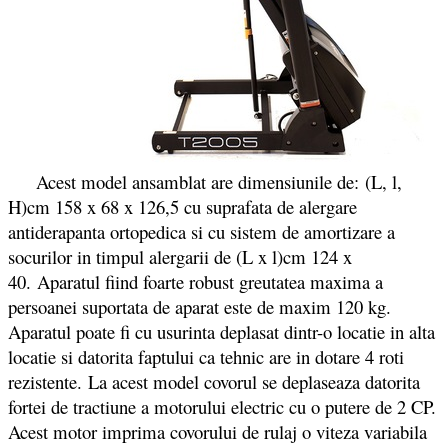
Acest model ansamblat are dimensiunile de: (L, l,
H)cm 158 x 68 x 126,5 cu suprafata de alergare
antiderapanta ortopedica si cu sistem de amortizare a
socurilor in timpul alergarii de (L x l)cm 124 x
40. Aparatul fiind foarte robust greutatea maxima a
persoanei suportata de aparat este de maxim 120 kg.
Aparatul poate fi cu usurinta deplasat dintr-o locatie in alta
locatie si datorita faptului ca tehnic are in dotare 4 roti
rezistente. La acest model covorul se deplaseaza datorita
fortei de tractiune a motorului electric cu o putere de 2 CP.
Acest motor imprima covorului de rulaj o viteza variabila