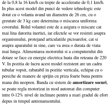
de la 0,8 la 16 km/h cu trepte de acceleratie de 0,1 km/h.
In plus acest model din punct de vedere tehnologic este
dotat cu o volanta avand un diametru de 26 cm, cu o
greutate de 3 kg care determina o miscarea uniforma
covorului. Rolul volantei este de a asigura o miscare cat
mai lina datorita inertiei, iar efectele se vor resimti asupra
organismului, protejand articulatiile picioarelor, cat si
asupra aparatului in sine, care va avea o durata de viata
mai lunga. Alimentarea motorului si a computerului din
dotare se face cu energie electrica luata din reteaua de 220
V. In pozitia de lucru acest model rezistent are un cadru
tubular vopsit, rabatabil in pozitie verticala, echipat cu o
pereche de manere de sprijin cu priza foarte buna pentru
amortizare socuri
mana din neopren. Banda cu sistem de
,
se poate regla motorizat in mod automat din computer
intre 0-12% nivel de inclinare pentru a mari gradul de efort
depus in timpul antrenamentului.