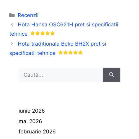
Categorii
Recenzii
Hota Hansa OSC621H pret si specificatii
tehnice
Hota traditionala Beko BH2X pret si
specificatii tehnice
Caută
după:
iunie 2026
mai 2026
februarie 2026