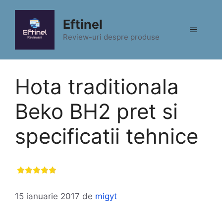
Sari
la
Eftinel
Meniu
conținut
Review-uri despre produse
Hota traditionala
Beko BH2 pret si
specificatii tehnice
15 ianuarie 2017
de
migyt