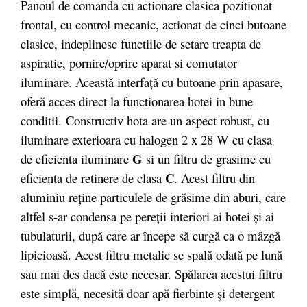
Panoul de comanda cu actionare clasica pozitionat
frontal, cu control mecanic, actionat de cinci butoane
clasice, indeplinesc functiile de setare treapta de
aspiratie, pornire/oprire aparat si comutator
iluminare. Această interfaţă cu butoane prin apasare,
oferă acces direct la functionarea hotei in bune
conditii. Constructiv hota are un aspect robust, cu
iluminare exterioara cu halogen 2 x 28 W cu clasa
G
de eficienta iluminare
si un filtru de grasime cu
C
eficienta de retinere de clasa
. Acest filtru din
aluminiu reţine particulele de grăsime din aburi, care
altfel s-ar condensa pe pereţii interiori ai hotei şi ai
tubulaturii, după care ar începe să curgă ca o mâzgă
lipicioasă. Acest filtru metalic se spală odată pe lună
sau mai des dacă este necesar. Spălarea acestui filtru
este simplă, necesită doar apă fierbinte şi detergent