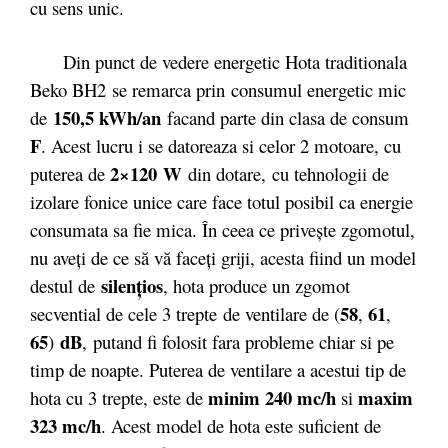
cu sens unic.
Din punct de vedere energetic Hota traditionala
Beko BH2 se remarca prin consumul energetic mic
150,5 kWh/an
de
facand parte din clasa de consum
F
. Acest lucru i se datoreaza si celor 2 motoare, cu
2×120 W
puterea de
din dotare, cu tehnologii de
izolare fonice unice care face totul posibil ca energie
consumata sa fie mica. În ceea ce priveşte zgomotul,
nu aveţi de ce să vă faceţi griji, acesta fiind un model
silenţios
destul de
, hota produce un zgomot
58
61
secvential de cele 3 trepte de ventilare de (
,
,
65
dB
)
,
putand fi folosit fara probleme chiar si pe
timp de noapte. Puterea de ventilare a acestui tip de
minim 240 mc/h
maxim
hota cu 3 trepte, este de
si
323 mc/h
. Acest model de hota este suficient de