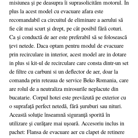
misiunea şi pe deasupra îi suprasolicităm motorul. In
plus la acest model cu evacuare afara este
recomandabil ca circuitul de eliminare a aerului să
fie cât mai scurt şi drept, pe cât posibil fără coturi.
Ca şi conductă de aer este preferabil să se folosească
ţevi netede. Daca optam pentru modul de evacuare
prin recirculare in interior, acest model are in dotare
in plus si kit-ul de recirculare care consta dintr-un set
de filtre cu carbuni si un deflector de aer, doar la
comanda prin reteaua de service Beko Romania, care
are rolul de a neutraliza mirosurile neplacute din
bucatarie. Corpul hotei este prevăzută pe exterior cu
o suprafaţă perfect netedă, fără şuruburi sau nituri.
Această soluţie înseamnă siguranţă sporită în
utilizare şi curăţare mai uşoară. Accesoriu inclus in
pachet: Flansa de evacuare aer cu clapet de retinere