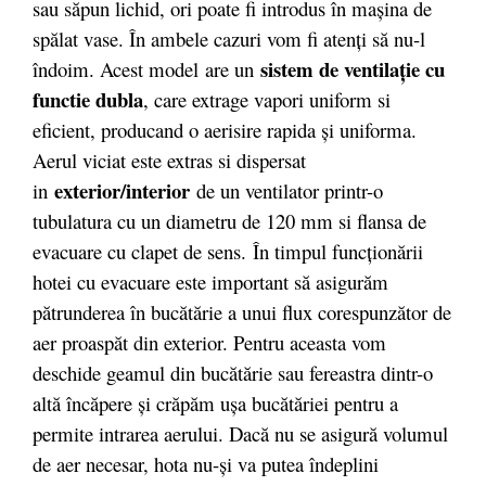
sau săpun lichid, ori poate fi introdus în maşina de
spălat vase. În ambele cazuri vom fi atenţi să nu-l
sistem de ventilaţie cu
îndoim. Acest model are un
functie dubla
, care extrage vapori uniform si
eficient, producand o aerisire rapida şi uniforma.
Aerul viciat este extras si dispersat
exterior/interior
in
de un ventilator printr-o
tubulatura cu un diametru de 120 mm si flansa de
evacuare cu clapet de sens. În timpul funcţionării
hotei cu evacuare este important să asigurăm
pătrunderea în bucătărie a unui flux corespunzător de
aer proaspăt din exterior. Pentru aceasta vom
deschide geamul din bucătărie sau fereastra dintr-o
altă încăpere şi crăpăm uşa bucătăriei pentru a
permite intrarea aerului. Dacă nu se asigură volumul
de aer necesar, hota nu-şi va putea îndeplini