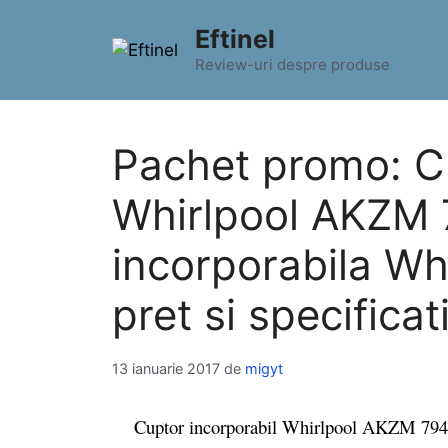
Sari
Eftinel
la
conținut
Review-uri despre produse
Pachet promo: Cu
Whirlpool AKZM 7
incorporabila W
pret si specificat
13 ianuarie 2017
de
migyt
Cuptor incorporabil Whirlpool AKZM 794 IX a