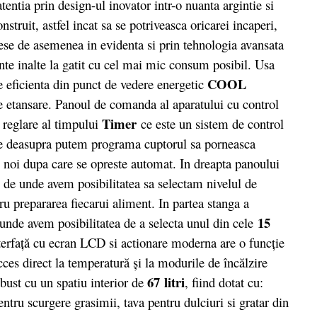
entia prin design-ul inovator intr-o nuanta argintie si
nstruit, astfel incat sa se potriveasca oricarei incaperi,
iese de asemenea in evidenta si prin tehnologia avansata
ante inalte la gatit cu cel mai mic consum posibil. Usa
COOL
e eficienta din punct de vedere energetic
 etansare. Panoul de comanda al aparatului cu control
Timer
 reglare al timpului
ce este un sistem de control
 pe deasupra putem programa cuptorul sa porneasca
e noi dupa care se opreste automat. In dreapta panoului
, de unde avem posibilitatea sa selectam nivelul de
u prepararea fiecarui aliment. In partea stanga a
15
 unde avem posibilitatea de a selecta unul din cele
terfaţă cu ecran LCD si actionare moderna are o funcţie
ces direct la temperatură şi la modurile de încălzire
67 litri
obust cu un spatiu interior de
, fiind dotat cu:
ntru scurgere grasimii, tava pentru dulciuri si gratar din