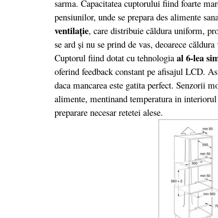
sarma. Capacitatea cuptorului fiind foarte ma
pensiunilor, unde se prepara des alimente san
ventilaţie
, care distribuie căldura uniform, p
se ard şi nu se prind de vas, deoarece căldura v
al 6-lea s
Cuptorul fiind dotat cu tehnologia
oferind feedback constant pe afisajul LCD. As
daca mancarea este gatita perfect. Senzorii mo
alimente, mentinand temperatura in interioru
preparare necesar retetei alese.