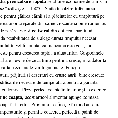
preincalzire rapida
ctia
se obtine economie de timp, in
inferioara
e încălzeşte la 150°C. Static incalzire
.
ie
pentru gătirea cărnii şi a plăcintelor cu umplutură pe
nerea unor preparate din carne crocante şi bine rumenite,
rotisorul
de pasăre este si
din dotarea aparatului.
 da posibilitatea de a alege durata timpului necesar
ului tu vei fi anuntat ca mancarea este gata, iar
este pentru cresterea rapida a aluaturilor. Gospodinele
tul are nevoie de ceva timp pentru a creste, insa datorita
ra iar rezultatele vor fi garantate. Funcţia
ri, prăjituri şi deserturi cu cruste aurii, bine crescute
dificările necesare de temperatură pentru a garanta
l cu lemne. Pizze perfect coapte în interior şi la exterior
aine coapta,
acest articol alimentar ajunge pe masa
 coapt în interior. Programul defineşte în mod automat
temperaturile şi permite coacerea perfectă a painii de