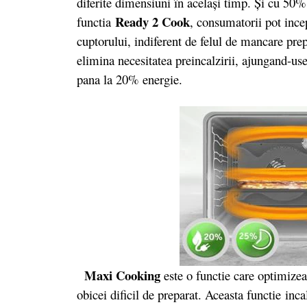
diferite dimensiuni în acelaşi timp. Şi cu 50%
Ready 2 Cook
functia
, consumatorii pot ince
cuptorului, indiferent de felul de mancare pre
elimina necesitatea preincalzirii, ajungand-u
pana la 20% energie.
Maxi Cooking
este o functie care optimize
obicei dificil de preparat. Aceasta functie inc