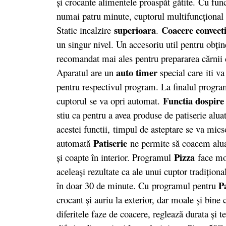
şi crocante alimentele proaspăt gătite. Cu fun
numai patru minute, cuptorul multifuncţional s
superioara
Coacere convect
Static incalzire
.
un singur nivel. Un accesoriu util pentru obţi
recomandat mai ales pentru prepararea cărnii 
auto timer
Aparatul are un
special care iti va
pentru respectivul program. La finalul program
Functia dospire
cuptorul se va opri automat.
stiu ca pentru a avea produse de patiserie alua
acestei functii, timpul de asteptare se va micso
Patiserie
automată
ne permite să coacem aluatu
Pizza
şi coapte în interior. Programul
face mo
aceleaşi rezultate ca ale unui cuptor tradiţiona
P
în doar 30 de minute. Cu programul pentru
crocant şi auriu la exterior, dar moale şi bine
diferitele faze de coacere, reglează durata şi 