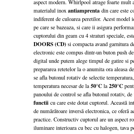
aspect modern. Whirlpool atrage foarte mult at
antiamprenta
materialul inox
din care este co
indiferent de culoarea peretilor. Acest model 
pe care se bazeaza, si care ii asigura perform
cuptorului din geam cu 4 straturi speciale, est
DOORS (CD)
si compacta avand garnitura de
electronic este compus dintr-un buton push de
digital unde putem alege timpul de gatire si
prepararea retetelor la o anumita ora aleasa d
se afla butonul rotativ de selectie temperatura
50°C
250°C
temperatura necesar de la
la
pentr
panoului de control se afla butonul rotativ, de
functii
cu care este dotat cuptorul. Această in
de numărătoare inversă electronica, ce oferă ac
practice. Constructiv cuptorul are un aspect r
iluminare interioara cu bec cu halogen, tava pe