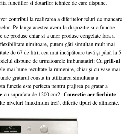
ta functiilor si dotarilor tehnice de care dispune.
vor contribui la realizarea a diferitelor feluri de mancare
uselor. Pe langa acestea avem la dispozitie si o functie
te de produse chiar si a unor produse congelate fara a
flexibilitate uimitoare, putem găti simultan mult mai
ate de 67 de litri, cea mai încăpătoare tavă şi până la 5
grill-ul
 modelul dispune de urmatoarele imbunatatiri: Cu
ele mai bune rezultate la rumenire, chiar şi cu vase mai
l
unde gratarul consta in utilizarea simultana a
ta functie este perfecta pentru prajirea pe gratar a
re
Convectie
aer fierbinte
cu suprafata de 1200 cm2.
te niveluri (maximum trei), diferite tipuri de alimente.