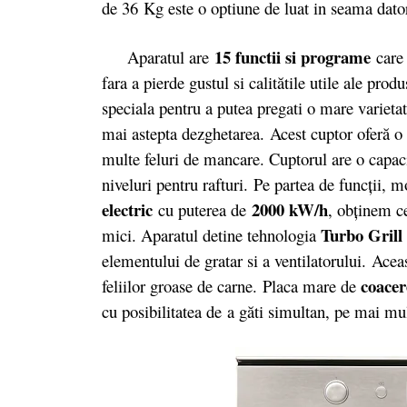
de 36
Kg este o optiune de luat in seama datori
15 functii si programe
Aparatul are
care 
fara a pierde gustul si calitătile utile ale prod
speciala pentru a putea pregati o mare varieta
mai astepta dezghetarea. Acest cuptor oferă o 
multe feluri de mancare. Cuptorul are o capacit
niveluri pentru rafturi. Pe partea de funcții,
electric
2000 kW/h
cu puterea de
, obţinem c
Turbo Gril
mici. Aparatul detine tehnologia
elementului de gratar si a ventilatorului. Aceas
coace
feliilor groase de carne. Placa mare de
cu posibilitatea de
a găti simultan, pe mai mul