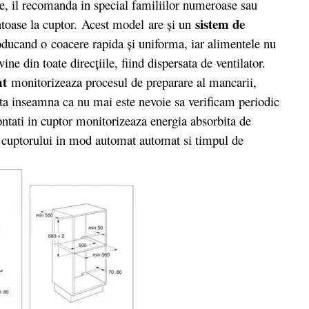
re, il recomanda in special familiilor numeroase sau
sistem de
atoase la cuptor. Acest model are şi un
roducand o coacere rapida şi uniforma, iar alimentele nu
ine din toate direcţiile, fiind dispersata de ventilator.
imt
monitorizeaza procesul de preparare al mancarii,
ta inseamna ca nu mai este nevoie sa verificam periodic
ntati in cuptor monitorizeaza energia absorbita de
l cuptorului in mod automat automat si timpul de