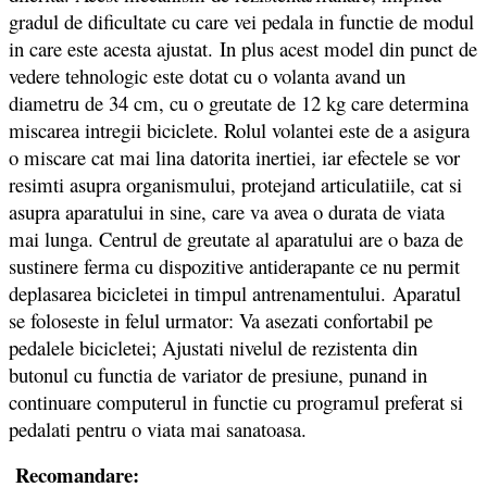
gradul de dificultate cu care vei pedala in functie de modul
in care este acesta ajustat. In plus acest model din punct de
vedere tehnologic este dotat cu o volanta avand un
diametru de 34 cm, cu o greutate de 12 kg care determina
miscarea intregii biciclete. Rolul volantei este de a asigura
o miscare cat mai lina datorita inertiei, iar efectele se vor
resimti asupra organismului, protejand articulatiile, cat si
asupra aparatului in sine, care va avea o durata de viata
mai lunga. Centrul de greutate al aparatului are o baza de
sustinere ferma cu dispozitive antiderapante ce nu permit
deplasarea bicicletei in timpul antrenamentului. Aparatul
se foloseste in felul urmator: Va asezati confortabil pe
pedalele bicicletei; Ajustati nivelul de rezistenta din
butonul cu functia de variator de presiune, punand in
continuare computerul in functie cu programul preferat si
pedalati pentru o viata mai sanatoasa.
Recomandare: