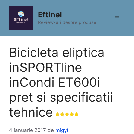
Sari
la
Eftinel
Meniu
conținut
Review-uri despre produse
Bicicleta eliptica
inSPORTline
inCondi ET600i
pret si specificatii
tehnice
4 ianuarie 2017
de
migyt