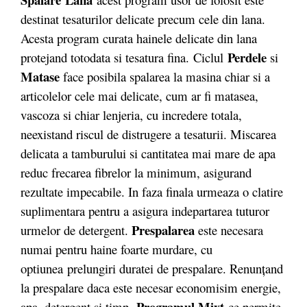
destinat tesaturilor delicate precum cele din lana.
Acesta program curata hainele delicate din lana
Perdele
protejand totodata si tesatura fina. Ciclul
si
Matase
face posibila spalarea la masina chiar si a
articolelor cele mai delicate, cum ar fi matasea,
vascoza si chiar lenjeria, cu incredere totala,
neexistand riscul de distrugere a tesaturii. Miscarea
delicata a tamburului si cantitatea mai mare de apa
reduc frecarea fibrelor la minimum, asigurand
rezultate impecabile. In faza finala urmeaza o clatire
suplimentara pentru a asigura indepartarea tuturor
Prespalarea
urmelor de detergent.
este necesara
numai pentru haine foarte murdare, cu
optiunea prelungiri duratei de prespalare. Renunţand
la prespalare daca este necesar economisim energie,
Programul Mixt
apa, detergent şi timp.
ce permite