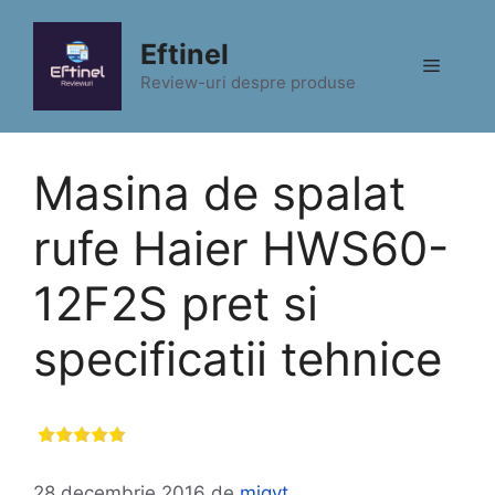
Sari
la
Eftinel
Meniu
conținut
Review-uri despre produse
Masina de spalat
rufe Haier HWS60-
12F2S pret si
specificatii tehnice
28 decembrie 2016
de
migyt