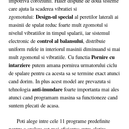
impotriva coroziunii. Haier dispune de doua sisteme
care ajuta la scaderea vibratiei si
Design-ul special
zgomotului:
al peretilor laterali ai
masinii de spalat reduc foarte mult zgomotul si
nivelul vibratiilor in timpul spalarii, iar sistemul
control al balansului
electronic de
, distribuie
uniform rufele in interiorul masinii diminuand si mai
Pornire cu
mult zgomotul si vibratiile. Cu functia
intarziere
putem amana pornirea urmatorului ciclu
de spalare pentru ca acesta sa se termine exact atunci
cand dorim. In plus acest model are prevazuta si
anti-inundare
tehnologia
foarte importanta mai ales
atunci cand programam masina sa functioneze cand
suntem plecati de acasa.
Poti alege intre cele 11 programe predefinite
pentru o spalare cat mai eficienta: extra-clatire,