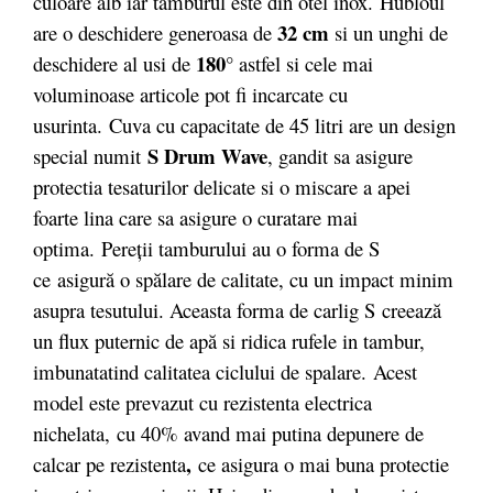
culoare alb iar tamburul este din otel inox. Hubloul
32 cm
are o deschidere generoasa de
si un unghi de
180°
deschidere al usi de
astfel si cele mai
voluminoase articole pot fi incarcate cu
usurinta. Cuva cu capacitate de 45 litri are un design
S Drum Wave
special numit
, gandit sa asigure
protectia tesaturilor delicate si o miscare a apei
foarte lina care sa asigure o curatare mai
optima. Pereții tamburului au o forma de S
ce asigură o spălare de calitate, cu un impact minim
asupra tesutului. Aceasta forma de carlig S creează
un flux puternic de apă si ridica rufele in tambur,
imbunatatind calitatea ciclului de spalare. Acest
model este prevazut cu rezistenta electrica
nichelata,
cu 40% avand mai putina depunere de
,
calcar pe rezistenta
ce asigura o mai buna protectie