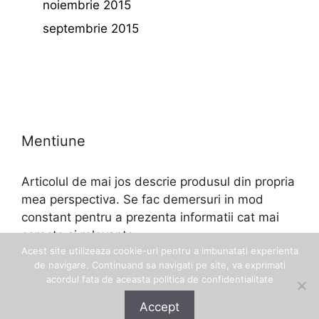
noiembrie 2015
septembrie 2015
Mentiune
Articolul de mai jos descrie produsul din propria
mea perspectiva. Se fac demersuri in mod
constant pentru a prezenta informatii cat mai
corecte si relevante.
Acest site utilizeaza cookie-uri pentru a imbunatati experienta
de navigare. Continuand sa navigati pe site, va exprimati
acordul fata de aceasta politica de confidentialitate
Accept
© 2026 Eftinel
• Construit cu
GeneratePress