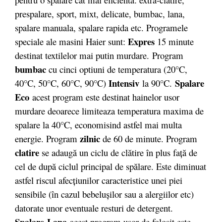
prespalare, sport, mixt, delicate, bumbac, lana,
spalare manuala, spalare rapida etc. Programele
Expres
speciale ale masini Haier sunt:
15 minute
destinat textilelor mai putin murdare. Program
bumbac
cu cinci optiuni de temperatura (20°C,
Intensiv
S
palare
40°C, 50°C, 60°C, 90°C)
la 90°C.
Eco
acest program este destinat hainelor usor
murdare deoarece limiteaza temperatura maxima de
spalare la 40°C, economisind astfel mai multa
zilnic
energie. Program
de 60 de minute. Program
clatire
se adaugă un ciclu de clătire în plus faţă de
cel de după ciclul principal de spălare. Este diminuat
astfel riscul afecţiunilor caracteristice unei piei
sensibile (în cazul bebeluşilor sau a alergiilor etc)
datorate unor eventuale resturi de detergent.
Spalare Lana
acest program usor de folosit este