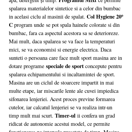
spalarea materialelor sintetice si a celor din bumbac
Col Hygiene 20º
in acelasi ciclu al masinii de spalat.
C
program unde se pot spala hainele colorate si din
bumbac, fara ca aspectul acestora sa se deterioreze.
Mai mult, daca spalarea se va face la temperaturi
mici, se va economisi si energie electrica. Daca
sunteti o persoana care face mult sport masina are in
speciale de sport
dotare programe
concepute pentru
spalarea echipamentului si incaltamintei de sport.
Masina are un ciclul de stoarcere impartit in mai
multe etape, iar miscarile lente ale cuvei impiedica
sifonarea lenjeriei. Acest proces previne formarea
cutelor, iar calcatul lenjeriei se va realiza intr-un
Timer-ul
timp mult mai scurt.
ii confera un grad
ridicat de autonomie acestui model, ce permite
functionarea pe intervale presetate de timp.
Masina