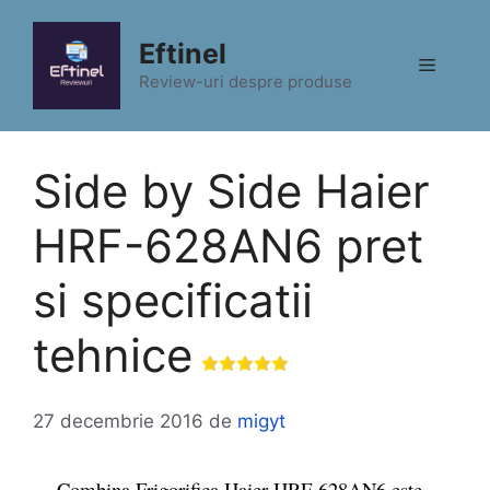
Sari
la
Eftinel
Meniu
conținut
Review-uri despre produse
Side by Side Haier
HRF-628AN6 pret
si specificatii
tehnice
27 decembrie 2016
de
migyt
Combina Frigorifica Haier HRF-628AN6 este