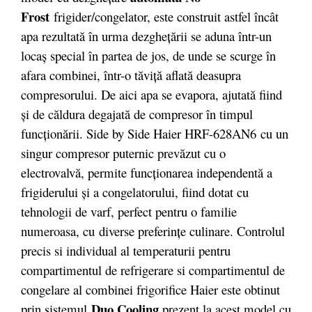
Frost
frigider/congelator, este construit astfel încât
apa rezultată în urma dezgheţării se aduna într-un
locaş special în partea de jos, de unde se scurge în
afara combinei, într-o tăviţă aflată deasupra
compresorului. De aici apa se evapora, ajutată fiind
şi de căldura degajată de compresor în timpul
funcţionării. Side by Side Haier HRF-628AN6 cu un
singur compresor puternic prevăzut cu o
electrovalvă, permite funcţionarea independentă a
frigiderului şi a congelatorului, fiind dotat cu
tehnologii de varf, perfect pentru o familie
numeroasa, cu diverse preferințe culinare. Controlul
precis si individual al temperaturii pentru
compartimentul de refrigerare si compartimentul de
congelare al combinei frigorifice Haier este obtinut
Duo Cooling
prin sistemul
prezent la acest model cu