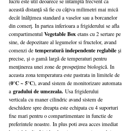
lucru este util deoarece se întâmplă frecvent ca
această distanţă să fie cu câţiva milimetri mai mică
decât înălţimea standard a vaselor sau a borcanelor
din comerţ. In partea inferioara a frigiderului se afla
Vegetable Box
compartimentul
etans cu 2 sertare pe
sine, de depozitare al legumelor si fructelor, avand
temperatură independente reglabile
comenzi de
și
precise, și o gamă largă de temperaturi pentru
menținerea unei zone de prospețime biologică. In
aceasta zona temperatura este pastrata in limitele de
0°C ~ 5°C
(
), avand sistem de monitorizare automata
gradului de umezeala
.
a
Usa frigiderului
verticala cu maner cilindric avand sistem de
deschidere spre dreapta este echipata cu 4 suporturi
fixe mari pentru o compartimentare in functie de
preferintele noastre. In plus poti avea acces imediat