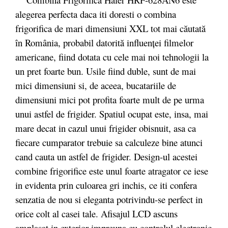
alegerea perfecta daca iti doresti o combina
frigorifica de mari dimensiuni XXL tot mai căutată
în România, probabil datorită influenţei filmelor
americane, fiind dotata cu cele mai noi tehnologii la
un pret foarte bun. Usile fiind duble, sunt de mai
mici dimensiuni si, de aceea, bucatariile de
dimensiuni mici pot profita foarte mult de pe urma
unui astfel de frigider. Spatiul ocupat este, insa, mai
mare decat in cazul unui frigider obisnuit, asa ca
fiecare cumparator trebuie sa calculeze bine atunci
cand cauta un astfel de frigider. Design-ul acestei
combine frigorifice este unul foarte atragator ce iese
in evidenta prin culoarea gri inchis, ce iti confera
senzatia de nou si eleganta potrivindu-se perfect in
orice colt al casei tale. Afisajul LCD ascuns
amplasat in exterior impreuna cu controlul electronic