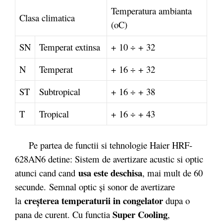
Temperatura ambianta
Clasa climatica
(oC)
SN
Temperat extinsa
+ 10 ÷ + 32
N
Temperat
+ 16 ÷ + 32
ST
Subtropical
+ 16 ÷ + 38
T
Tropical
+ 16 ÷ + 43
Pe partea de functii si tehnologie Haier HRF-
628AN6 detine: Sistem de avertizare acustic si optic
usa este deschisa
atunci cand cand
, mai mult de 60
secunde. Semnal optic şi sonor de avertizare
creşterea temperaturii in congelator
la
dupa o
Super Cooling
pana de curent. Cu functia
,