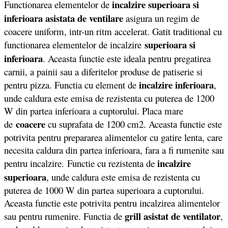
incalzire superioara si
Functionarea elementelor de
inferioara asistata de ventilare
asigura un regim de
coacere uniform, intr-un ritm accelerat. Gatit traditional cu
superioara si
functionarea elementelor de incalzire
inferioara
. Aceasta functie este ideala pentru pregatirea
carnii, a painii sau a diferitelor produse de patiserie si
incalzire inferioara
pentru pizza. Functia cu element de
,
unde caldura este emisa de rezistenta cu puterea de 1200
W din partea inferioara a cuptorului. Placa mare
coacere
de
cu suprafata de 1200 cm2. Aceasta functie este
potrivita pentru prepararea alimentelor cu gatire lenta, care
necesita caldura din partea inferioara, fara a fi rumenite sau
incalzire
pentru incalzire. Functie cu rezistenta de
superioara
, unde caldura este emisa de rezistenta cu
puterea de 1000 W din partea superioara a cuptorului.
Aceasta functie este potrivita pentru incalzirea alimentelor
grill asistat de ventilator
sau pentru rumenire. Functia de
,