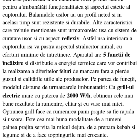
pentru a îmbunătăţi funcţionalitatea şi aspectul estetic al
cuptorului. Balamalele usilor au un profil neted si in
acelasi timp sunt rezistente si durabile. Alte caracteristici
care trebuie mentionate sunt urmatoarele: usa cu sistem de
reflexiv
curatare usor si cu aspect
. Astfel usa interioara a
cuptorului isi va pastra aspectul stralucitor initial, cu
5 functii de
eforturi minime de intretinere. Aparatul are
încălzire
si distributie a energiei termice care vor contribui
la realizarea a diferitelor feluri de mancare fara a pierde
gustul si calitătile utile ale produselor. Pe partea de funcții,
grill-ul
modelul dispune de urmatoarele imbunatatiri: Cu
electric
2000 W/h
mare cu puterea de
, obţinem cele mai
bune rezultate la rumenire, chiar şi cu vase mai mici.
Optiunea grill face ca rumenirea paini prajite sa fie rapida
si usoara. Este cea mai buna modalitate de a rumeni
painea prajita servita la micul dejun, de a prepara kebab si
legume si de a face toppingurile mai crocante.