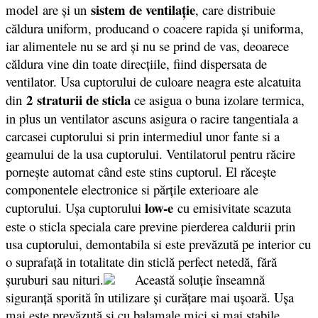
sistem de ventilaţie
model are şi un
, care distribuie
căldura uniform, producand o coacere rapida şi uniforma,
iar alimentele nu se ard şi nu se prind de vas, deoarece
căldura vine din toate direcţiile, fiind dispersata de
ventilator. Usa cuptorului de culoare neagra este alcatuita
2 straturii de sticla
din
ce asigua o buna izolare termica,
in plus un ventilator ascuns asigura o racire tangentiala a
carcasei cuptorului si prin intermediul unor fante si a
geamului de la usa cuptorului. Ventilatorul pentru răcire
porneşte automat când este stins cuptorul. El răceşte
componentele electronice si părţile exterioare ale
low-e
cuptorului. Uşa cuptorului
cu emisivitate scazuta
este o sticla speciala care previne pierderea caldurii prin
usa cuptorului, demontabila si este prevăzută pe interior cu
o suprafaţă in totalitate din sticlă perfect netedă, fără
şuruburi sau nituri.
Această soluţie înseamnă
siguranţă sporită în utilizare şi curăţare mai uşoară. Uşa
mai este prevăzută si cu balamale mici şi mai stabile