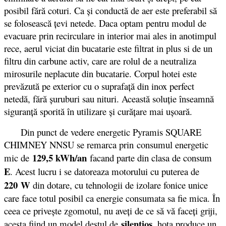
posibil fără coturi. Ca şi conductă de aer este preferabil să
se folosească ţevi netede. Daca optam pentru modul de
evacuare prin recirculare in interior mai ales in anotimpul
rece, aerul viciat din bucatarie este filtrat in plus si de un
filtru din carbune activ, care are rolul de a neutraliza
mirosurile neplacute din bucatarie. Corpul hotei este
prevăzută pe exterior cu o suprafaţă din inox perfect
netedă, fără şuruburi sau nituri. Această soluţie înseamnă
siguranţă sporită în utilizare şi curăţare mai uşoară.
Din punct de vedere energetic Pyramis SQUARE
CHIMNEY NNSU se remarca prin consumul energetic
129,5 kWh/an
mic de
facand parte din clasa de consum
E
. Acest lucru i se datoreaza motorului cu puterea de
220 W
din dotare, cu tehnologii de izolare fonice unice
care face totul posibil ca energie consumata sa fie mica. În
ceea ce priveşte zgomotul, nu aveţi de ce să vă faceţi griji,
silenţios
acesta fiind un model destul de
, hota produce un