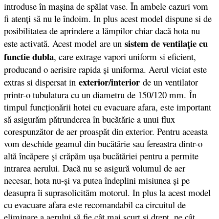
introduse în maşina de spălat vase. În ambele cazuri vom
fi atenţi să nu le îndoim. In plus acest model dispune si de
posibilitatea de aprindere a lămpilor chiar dacă hota nu
sistem de ventilaţie cu
este activată. Acest model are un
functie dubla
, care extrage vapori uniform si eficient,
producand o aerisire rapida şi uniforma. Aerul viciat este
exterior/interior
extras si dispersat in
de un ventilator
printr-o tubulatura cu un diametru de 150/120 mm. În
timpul funcţionării hotei cu evacuare afara, este important
să asigurăm pătrunderea în bucătărie a unui flux
corespunzător de aer proaspăt din exterior. Pentru aceasta
vom deschide geamul din bucătărie sau fereastra dintr-o
altă încăpere şi crăpăm uşa bucătăriei pentru a permite
intrarea aerului. Dacă nu se asigură volumul de aer
necesar, hota nu-şi va putea îndeplini misiunea şi pe
deasupra îi suprasolicităm motorul. In plus la acest model
cu evacuare afara este recomandabil ca circuitul de
eliminare a aerului să fie cât mai scurt şi drept, pe cât