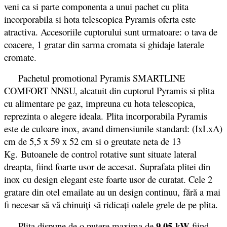
veni ca si parte componenta a unui pachet cu plita
incorporabila si hota telescopica Pyramis oferta este
atractiva. Accesoriile cuptorului sunt urmatoare: o tava de
coacere, 1 gratar din sarma cromata si ghidaje laterale
cromate.
Pachetul promotional Pyramis SMARTLINE
COMFORT NNSU, alcatuit din cuptorul Pyramis si plita
cu alimentare pe gaz, impreuna cu hota telescopica,
reprezinta o alegere ideala. Plita incorporabila Pyramis
este de culoare inox, avand dimensiunile standard: (IxLxA)
cm de 5,5 x 59 x 52 cm si o greutate neta de 13
Kg. Butoanele de control rotative sunt situate lateral
dreapta, fiind foarte usor de accesat. Suprafata plitei din
inox cu design elegant este foarte usor de curatat. Cele 2
gratare din otel emailate au un design continuu, fără a mai
fi necesar să vă chinuiţi să ridicaţi oalele grele de pe plita.
9,05 kW
Plita dispune de o putere maxima de
fiind