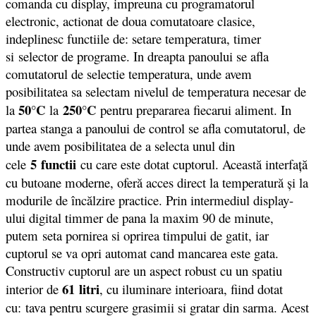
comanda cu display, impreuna cu programatorul
electronic, actionat de doua comutatoare clasice,
indeplinesc functiile de: setare temperatura, timer
si selector de programe. In dreapta panoului se afla
comutatorul de selectie temperatura, unde avem
posibilitatea sa selectam nivelul de temperatura necesar de
50°C
250°C
la
la
pentru prepararea fiecarui aliment. In
partea stanga a panoului de control se afla comutatorul, de
unde avem posibilitatea de a selecta unul din
5 functii
cele
cu care este dotat cuptorul. Această interfaţă
cu butoane moderne, oferă acces direct la temperatură şi la
modurile de încălzire practice. Prin intermediul display-
ului digital timmer de pana la maxim 90 de minute,
putem seta pornirea si oprirea timpului de gatit, iar
cuptorul se va opri automat cand mancarea este gata.
Constructiv cuptorul are un aspect robust cu un spatiu
61 litri
interior de
, cu iluminare interioara, fiind dotat
cu: tava pentru scurgere grasimii si gratar din sarma. Acest