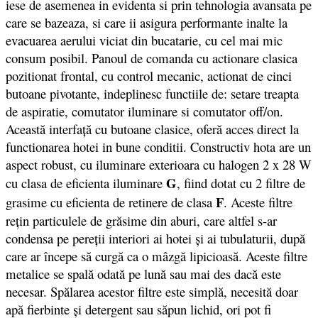
iese de asemenea in evidenta si prin tehnologia avansata pe
care se bazeaza, si care ii asigura performante inalte la
evacuarea aerului viciat din bucatarie, cu cel mai mic
consum posibil. Panoul de comanda cu actionare clasica
pozitionat frontal, cu control mecanic, actionat de cinci
butoane pivotante, indeplinesc functiile de: setare treapta
de aspiratie, comutator iluminare si comutator off/on.
Această interfaţă cu butoane clasice, oferă acces direct la
functionarea hotei in bune conditii. Constructiv hota are un
aspect robust, cu iluminare exterioara cu halogen 2 x 28 W
G
cu clasa de eficienta iluminare
, fiind dotat cu 2 filtre de
F
grasime cu eficienta de retinere de clasa
. Aceste filtre
reţin particulele de grăsime din aburi, care altfel s-ar
condensa pe pereţii interiori ai hotei şi ai tubulaturii, după
care ar începe să curgă ca o mâzgă lipicioasă. Aceste filtre
metalice se spală odată pe lună sau mai des dacă este
necesar. Spălarea acestor filtre este simplă, necesită doar
apă fierbinte şi detergent sau săpun lichid, ori pot fi