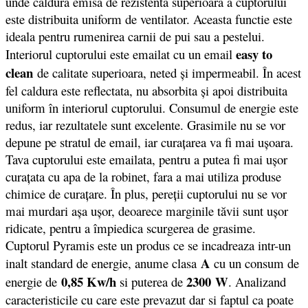
unde caldura emisa de rezistenta superioara a cuptorului
este distribuita uniform de ventilator. Aceasta functie este
ideala pentru rumenirea carnii de pui sau a pestelui.
easy to
Interiorul cuptorului este emailat cu un email
clean
de calitate superioara, neted şi impermeabil. În acest
fel caldura este reflectata, nu absorbita şi apoi distribuita
uniform în interiorul cuptorului. Consumul de energie este
redus, iar rezultatele sunt excelente. Grasimile nu se vor
depune pe stratul de email, iar curaţarea va fi mai uşoara.
Tava cuptorului este emailata, pentru a putea fi mai ușor
curațata cu apa de la robinet, fara a mai utiliza produse
chimice de curațare. În plus, pereții cuptorului nu se vor
mai murdari așa ușor, deoarece marginile tăvii sunt ușor
ridicate, pentru a împiedica scurgerea de grasime.
Cuptorul Pyramis este un produs ce se incadreaza intr-un
A
inalt standard de energie, anume clasa
cu un consum de
0,85 Kw/h
2300
W
energie de
si puterea de
. Analizand
caracteristicile cu care este prevazut dar si faptul ca poate