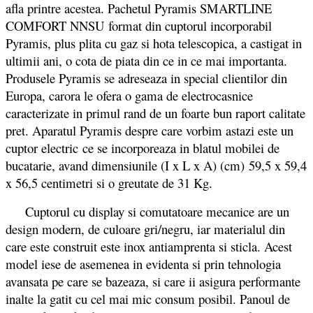
afla printre acestea. Pachetul Pyramis SMARTLINE
COMFORT NNSU format din cuptorul incorporabil
Pyramis, plus plita cu gaz si hota telescopica, a castigat in
ultimii ani, o cota de piata din ce in ce mai importanta.
Produsele Pyramis se adreseaza in special clientilor din
Europa, carora le ofera o gama de electrocasnice
caracterizate in primul rand de un foarte bun raport calitate
pret. Aparatul Pyramis despre care vorbim astazi este un
cuptor electric ce se incorporeaza in blatul mobilei de
bucatarie, avand dimensiunile (I x L x A) (cm) 59,5 x 59,4
x 56,5 centimetri si o greutate de 31 Kg.
Cuptorul cu display si comutatoare mecanice are un
design modern, de culoare gri/negru, iar materialul din
care este construit este inox antiamprenta si sticla. Acest
model iese de asemenea in evidenta si prin tehnologia
avansata pe care se bazeaza, si care ii asigura performante
inalte la gatit cu cel mai mic consum posibil. Panoul de