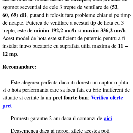
53
zgomot secvential de cele 3 trepte de ventilare de (
,
60
69
dB
,
)
,
putand fi folosit fara probleme chiar si pe timp
de noapte. Puterea de ventilare a acestui tip de hota cu 3
minim 192,2 mc/h
maxim 336,2 mc/h
trepte, este de
si
.
Acest model de hota este suficient de puternic pentru a fi
11 –
instalat intr-o bucatarie cu suprafata utila maxima de
12 mp
.
Recomandare:
Este alegerea perfecta daca iti doresti un cuptor o plita
si o hota performanta care sa faca fata cu brio indiferent de
pret foarte bun
Verifica oferte
situatie si cerinte la un
:
pret
aici
Primesti garantie 2
ani daca il comanzi de
Deasemenea daca ai noroc, zilele acestea poti