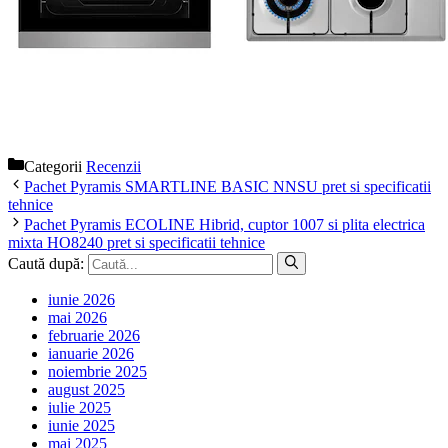
Categorii
Recenzii
Pachet Pyramis SMARTLINE BASIC NNSU pret si specificatii
tehnice
Pachet Pyramis ECOLINE Hibrid, cuptor 1007 si plita electrica
mixta HO8240 pret si specificatii tehnice
Caută după:
iunie 2026
mai 2026
februarie 2026
ianuarie 2026
noiembrie 2025
august 2025
iulie 2025
iunie 2025
mai 2025