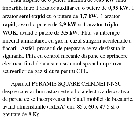
0,95 kW
impartita intre 1 arzator auxiliar cu o putere de
, 1
semi-rapid
1,7 kW
arzator
cu o putere de
, 1 arzator
rapid
2,9 kW
triplu
, avand o putere de
si 1 arzator
,
WOK
3,5 kW
, avand o putere de
. Plita va intrerupe
imediat alimentarea cu gaz in cazul stingerii accidentale a
flacarii. Astfel, procesul de preparare se va desfasura in
siguranta. Plita cu control mecanic dispune de aprindere
electrica, fiind dotata si cu sistemul special impotriva
scurgerilor de gaz si duze pentru GPL.
Aparatul PYRAMIS SQUARE CHIMNEI NNSU
despre care vorbim astazi este o hota electrica decorativa
de perete ce se incorporeaza in blatul mobilei de bucatarie,
avand dimensiunile (IxLxA) cm: 85 x 60 x 47,5 si o
greutate de 8 Kg.