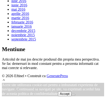
iulie 2016
iunie 2016
mai 2016
aprilie 2016
martie 2016
februarie 2016
ianuarie 2016
decembrie 2015
noiembrie 2015
septembrie 2015
Mentiune
Articolul de mai jos descrie produsul din propria mea perspectiva.
Se fac demersuri in mod constant pentru a prezenta informatii cat
mai corecte si relevante.
© 2026 Eftinel
• Construit cu
GeneratePress
Acest site utilizeaza cookie-uri pentru a imbunatati experienta de
navigare. Continuand sa navigati pe site, va exprimati acordul fata
de aceasta politica de confidentialitate
Accept