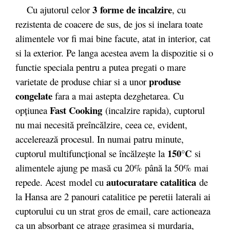
3 forme de incalzire
Cu ajutorul celor
, cu
rezistenta de coacere de sus, de jos si inelara toate
alimentele vor fi mai bine facute, atat in interior, cat
si la exterior. Pe langa acestea avem la dispozitie si o
functie speciala pentru a putea pregati o mare
produse
varietate de produse chiar si a unor
congelate
fara a mai astepta dezghetarea. Cu
Fast Cooking
opţiunea
(incalzire rapida), cuptorul
nu mai necesită preîncălzire, ceea ce, evident,
accelerează procesul. In numai patru minute,
150°C
cuptorul multifuncţional se încălzeşte la
si
alimentele ajung pe masă cu 20% până la 50% mai
autocuratare catalitica
repede. Acest model cu
de
la Hansa are 2 panouri catalitice pe peretii laterali ai
cuptorului cu un strat gros de email, care actioneaza
ca un absorbant ce atrage grasimea si murdaria,